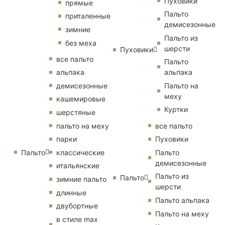
Пуховики
прямые
Пальто
приталенные
демисезонные
зимние
Пальто из
без меха
шерсти
Пуховики
все пальто
Пальто
альпака
альпака
демисезонные
Пальто на
меху
кашемировые
Куртки
шерстяные
пальто на меху
все пальто
парки
Пуховики
Пальто
классические
Пальто
демисезонные
итальянские
Пальто из
Пальто
зимние пальто
шерсти
длинные
Пальто альпака
двубортные
Пальто на меху
в стиле max