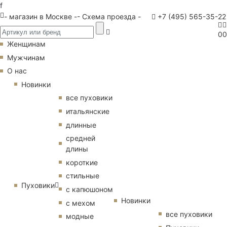
f
- магазин в Москве -
- Схема проезда -
+7 (495) 565-35-22
0
0
Женщинам
Мужчинам
О нас
Новинки
все пуховики
итальянские
длинные
средней
длины
короткие
стильные
Пуховики
с капюшоном
Новинки
с мехом
все пуховики
модные