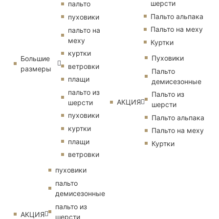
шерсти
пальто
Пальто альпака
пуховики
Пальто на меху
пальто на
меху
Куртки
куртки
Пуховики
Большие
ветровки
размеры
Пальто
плащи
демисезонные
пальто из
Пальто из
АКЦИЯ
шерсти
шерсти
пуховики
Пальто альпака
куртки
Пальто на меху
плащи
Куртки
ветровки
пуховики
пальто
демисезонные
пальто из
АКЦИЯ
шерсти