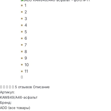
1
2
3
4
5
6
7
8
9
10
11
5 отзывов
Описание
Артикул:
KAW849/A46-асфальт
Бренд:
ADD
(все товары)