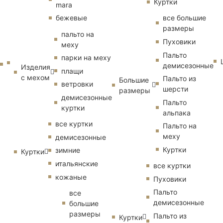
Куртки
mara
бежевые
все большие
размеры
пальто на
Пуховики
меху
Пальто
парки на меху
демисезонные
Изделия
плащи
с мехом
Пальто из
Большие
ветровки
шерсти
размеры
демисезонные
Пальто
куртки
альпака
все куртки
Пальто на
меху
демисезонные
Куртки
зимние
Куртки
итальянские
все куртки
кожаные
Пуховики
Пальто
все
демисезонные
большие
размеры
Пальто из
Куртки