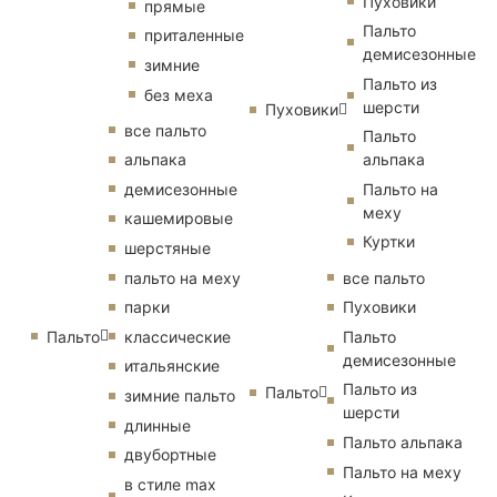
Пуховики
прямые
Пальто
приталенные
демисезонные
зимние
Пальто из
без меха
шерсти
Пуховики
все пальто
Пальто
альпака
альпака
демисезонные
Пальто на
меху
кашемировые
Куртки
шерстяные
пальто на меху
все пальто
парки
Пуховики
Пальто
классические
Пальто
демисезонные
итальянские
Пальто из
Пальто
зимние пальто
шерсти
длинные
Пальто альпака
двубортные
Пальто на меху
в стиле max