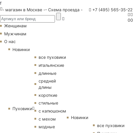
f
- магазин в Москве -
- Схема проезда -
+7 (495) 565-35-22
0
0
Женщинам
Мужчинам
О нас
Новинки
все пуховики
итальянские
длинные
средней
длины
короткие
стильные
Пуховики
с капюшоном
Новинки
с мехом
все пуховики
модные