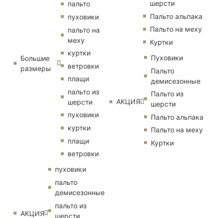
шерсти
пальто
Пальто альпака
пуховики
Пальто на меху
пальто на
меху
Куртки
куртки
Пуховики
Большие
ветровки
размеры
Пальто
плащи
демисезонные
пальто из
Пальто из
АКЦИЯ
шерсти
шерсти
пуховики
Пальто альпака
куртки
Пальто на меху
плащи
Куртки
ветровки
пуховики
пальто
демисезонные
пальто из
АКЦИЯ
шерсти