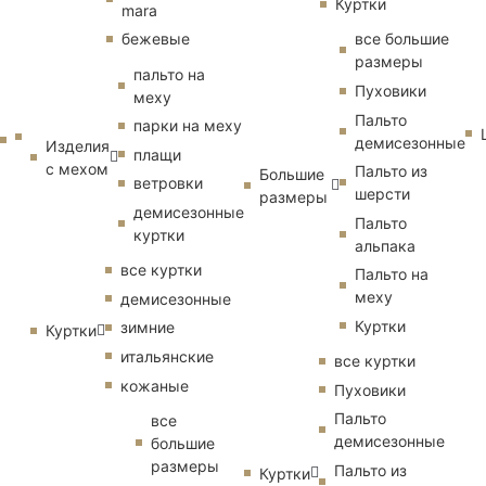
Куртки
mara
бежевые
все большие
размеры
пальто на
Пуховики
меху
Пальто
парки на меху
демисезонные
Изделия
плащи
с мехом
Пальто из
Большие
ветровки
шерсти
размеры
демисезонные
Пальто
куртки
альпака
все куртки
Пальто на
меху
демисезонные
Куртки
зимние
Куртки
итальянские
все куртки
кожаные
Пуховики
Пальто
все
демисезонные
большие
размеры
Пальто из
Куртки