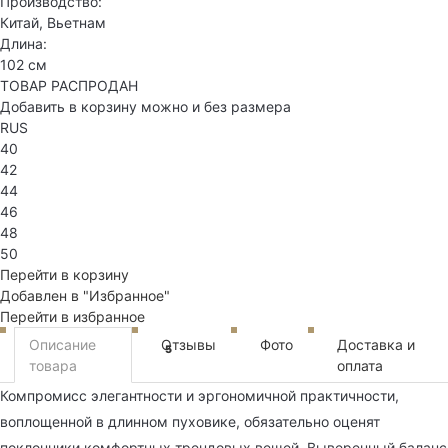
Производство:
Китай, Вьетнам
Длина:
102 см
ТОВАР РАСПРОДАН
Добавить в корзину можно и без размера
RUS
40
42
44
46
48
50
Перейти в корзину
Добавлен в "Избранное"
Перейти в избранное
Описание
Отзывы
Фото
Доставка и
5
товара
оплата
Компромисс элегантности и эргономичной практичности,
воплощенной в длинном пуховике, обязательно оценят
поклонники комфортных трендовых вещей. Выверенный баланс