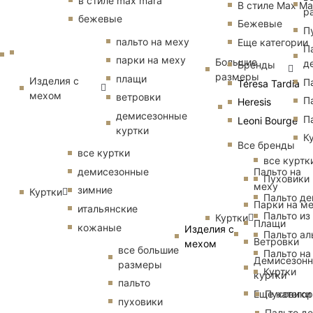
в стиле max mara
В стиле Max Ma
р
бежевые
Бежевые
П
пальто на меху
Еще категории
П
парки на меху
Большие
д
Бренды
размеры
плащи
Изделия с
П
Teresa Tardia
мехом
ветровки
П
Heresis
демисезонные
П
Leoni Bourge
куртки
К
Все бренды
все куртки
все куртк
Пальто на
демисезонные
Пуховики
меху
зимние
Куртки
Пальто д
Парки на м
итальянские
Пальто из
Куртки
Плащи
кожаные
Изделия с
Пальто ал
Ветровки
мехом
все большие
Пальто на
Демисезон
размеры
Куртки
куртки
пальто
Еще катего
Пуховики
пуховики
Пальто д