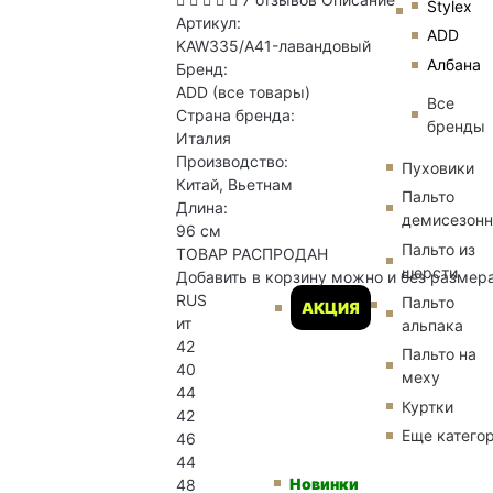
Stylex
Артикул:
ADD
KAW335/A41-лавандовый
Албана
Бренд:
ADD
(все товары)
Все
Страна бренда:
бренды
Италия
Производство:
Пуховики
Китай, Вьетнам
Пальто
Длина:
демисезон
96 см
Пальто из
ТОВАР РАСПРОДАН
шерсти
Добавить в корзину можно и без размер
RUS
Пальто
АКЦИЯ
ит
альпака
42
Пальто на
40
меху
44
Куртки
42
Еще катего
46
44
Новинки
48