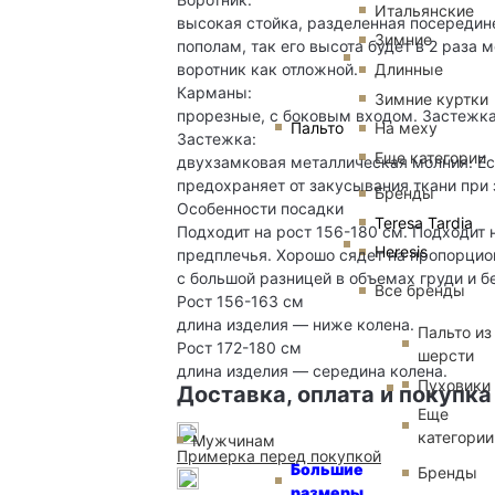
Итальянские
высокая стойка, разделенная посередин
Зимние
пополам, так его высота будет в 2 раза
воротник как отложной.
Длинные
Карманы:
Зимние куртки
прорезные, с боковым входом. Застежк
Пальто
На меху
Застежка:
Еще категории
двухзамковая металлическая молния. Ес
предохраняет от закусывания ткани при 
Бренды
Особенности посадки
Teresa Tardia
Подходит на рост 156-180 см. Подходит 
Heresis
предплечья. Хорошо сядет на пропорцио
с большой разницей в объемах груди и бе
Все бренды
Рост 156-163 см
длина изделия — ниже колена.
Пальто из
Рост 172-180 см
шерсти
длина изделия — середина колена.
Пуховики
Доставка, оплата и покупка
Еще
категории
Мужчинам
Примерка перед покупкой
Большие
Бренды
размеры