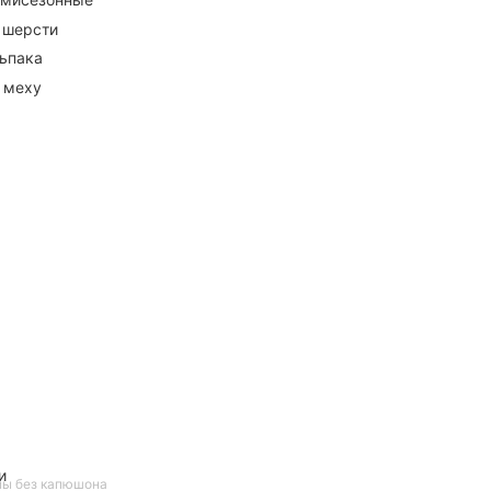
 шерсти
ьпака
 меху
и
мы без капюшона