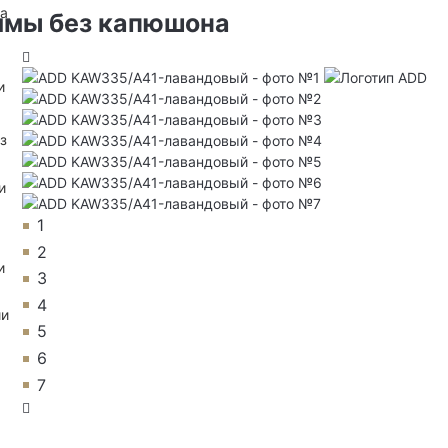
на
имы без капюшона
и
з
и
1
2
и
3
4
ии
5
6
7