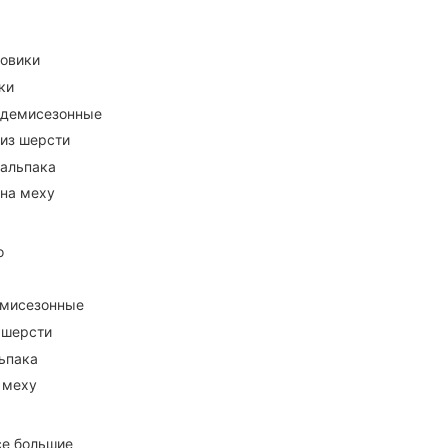
ховики
ки
 демисезонные
 из шерсти
 альпака
 на меху
о
емисезонные
 шерсти
ьпака
 меху
се большие