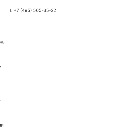
+7 (495) 565-35-22
ины
м
е
ии