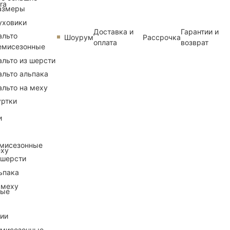
ra
азмеры
уховики
Доставка и
Гарантии и
альто
Шоурум
Рассрочка
оплата
возврат
емисезонные
альто из шерсти
альто альпака
альто на меху
уртки
и
емисезонные
еху
 шерсти
ьпака
 меху
ные
рии
емисезонные