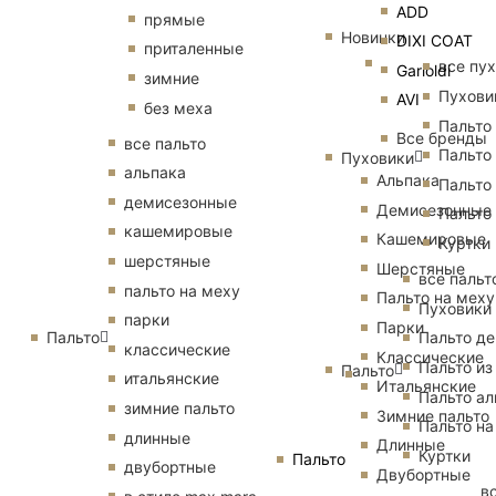
ADD
прямые
Новинки
DIXI COAT
приталенные
все пу
Garioldi
зимние
Пухови
AVI
без меха
Пальто
Все бренды
все пальто
Пальто
Пуховики
альпака
Альпака
Пальто
демисезонные
Демисезонные
Пальто
кашемировые
Кашемировые
Куртки
шерстяные
Шерстяные
все пальт
пальто на меху
Пальто на меху
Пуховики
парки
Парки
Пальто
Пальто д
классические
Классические
Пальто из
Пальто
итальянские
Итальянские
Пальто ал
зимние пальто
Зимние пальто
Пальто на
длинные
Длинные
Куртки
Пальто
двубортные
Двубортные
в