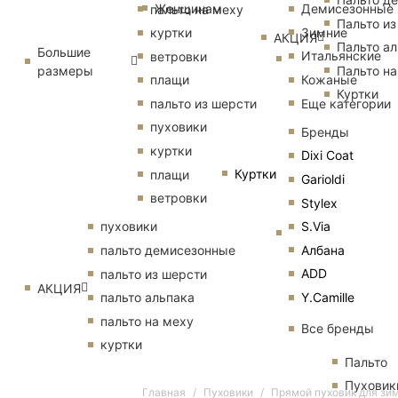
Женщинам
Демисезонные
пальто на меху
Пальто из
Зимние
куртки
АКЦИЯ
Пальто ал
Большие
Итальянские
ветровки
размеры
Пальто на
Кожаные
плащи
Куртки
Еще категории
пальто из шерсти
пуховики
Бренды
куртки
Dixi Coat
Куртки
плащи
Garioldi
ветровки
Stylex
S.Via
пуховики
Албана
пальто демисезонные
ADD
пальто из шерсти
АКЦИЯ
Y.Camille
пальто альпака
пальто на меху
Все бренды
куртки
Пальто
Пуховик
Главная
Пуховики
Прямой пуховик для зи