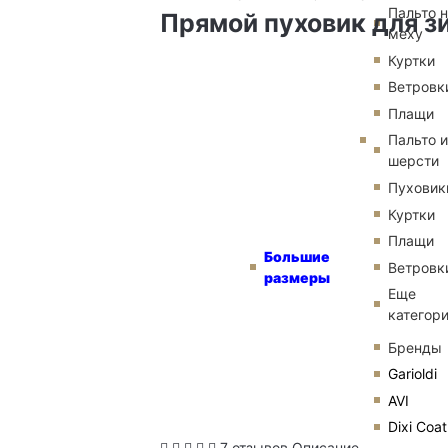
Пальто 
Прямой пуховик для з
меху
Куртки
Ветровк
Плащи
Пальто и
шерсти
Пуховик
Куртки
Плащи
Большие
Ветровк
размеры
Еще
категор
Бренды
Garioldi
AVI
Dixi Coat
7 отзывов
Описание