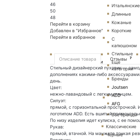
46
Итальянские
50
Длинные
48
Кожаные
Перейти в корзину
Добавлен в "Избранное"
Короткие
Перейти в избранное
С
капюшоном
Стильные
7
Описание товара
Отзывы
Пуховики
Еще
Стильный дизайнерский пуховик — самод
категории
дополнениях какими-либо аксессуарами.
Бренды
день.
Joutsen
Цвет:
нежно-лавандовый с легким глянцем.
ADD
Силуэт:
AFG
прямой, с горизонтальной прострочкой.
логотипом ADD. Есть вшитый прямоугольн
Все бренды
По низу изделия идет кулиска, с ее пом
Классические
Рукав:
прямой, втачной. На манжете тонкая рез
Черные
Воротник: