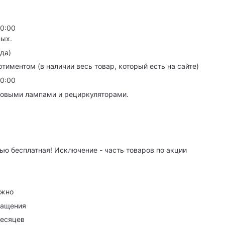
20:00
ных.
зда
)
иментом (в наличии весь товар, который есть на сайте)
20:00
товыми лампами и рециркуляторами.
ю бесплатная! Исключение - часть товаров по акции
ужно
ращения
месяцев