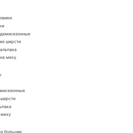
ховики
ки
 демисезонные
 из шерсти
 альпака
 на меху
о
емисезонные
 шерсти
ьпака
 меху
се большие