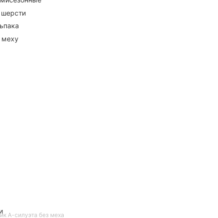
 шерсти
ьпака
 меху
и
ик А-силуэта без меха