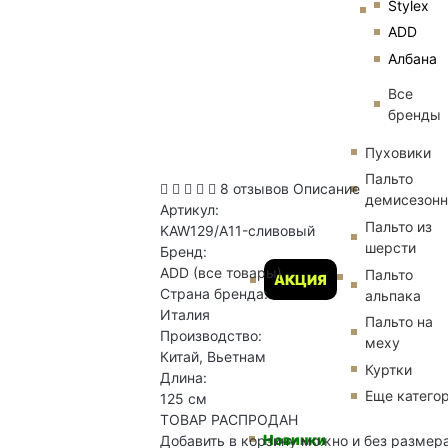
Stylex
ADD
Албана
Все
бренды
Пуховики
Пальто
8 отзывов
Описание
демисезон
Артикул:
Пальто из
KAW129/A11-сливовый
шерсти
Бренд:
ADD
(все товары)
Пальто
АКЦИЯ
Страна бренда:
альпака
Италия
Пальто на
Производство:
меху
Китай, Вьетнам
Куртки
Длина:
Еще катего
125 см
ТОВАР РАСПРОДАН
Новинки
Добавить в корзину можно и без размер