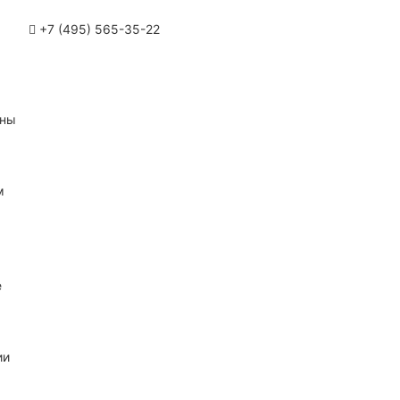
+7 (495) 565-35-22
ины
м
е
ии