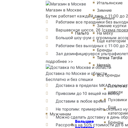
Итальянские
Магазин в Москве
Зимние
Бутик работает каждый день с 11:00 до 
Длинные
Работаем все праздники без выход
Зимние куртки
Варшавское шоссе, 26
(
схема прое
Пальто
На меху
Большой шоу-рум с огромным ассорт
Еще категории
Работаем без выходных с 11:00 до 
Бренды
Зал дезинфицируерся ультрафиоле
Teresa Tardia
подробнее >>
Heresis
Доставка по Москве и области
Все бренды
Бесплатно и без спешки
Доставка в пределах МКАД полность
Пальто из
шерсти
Привозим до 10 вещей на выбор
Пуховики
Доставим в любое время
Еще
Не торопим: примеряйте сколько н
категории
Мужчинам
Можно сделать доставку в день об
Большие
Бренды
Рассрочка на 50% стоимости до 6 
размеры