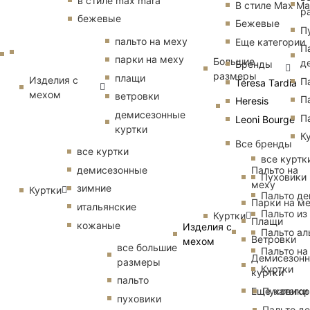
в стиле max mara
В стиле Max Ma
р
бежевые
Бежевые
П
пальто на меху
Еще категории
П
парки на меху
Большие
д
Бренды
размеры
плащи
Изделия с
П
Teresa Tardia
мехом
ветровки
П
Heresis
демисезонные
П
Leoni Bourge
куртки
К
Все бренды
все куртки
все куртк
Пальто на
демисезонные
Пуховики
меху
зимние
Куртки
Пальто д
Парки на м
итальянские
Пальто из
Куртки
Плащи
кожаные
Изделия с
Пальто ал
Ветровки
мехом
все большие
Пальто на
Демисезон
размеры
Куртки
куртки
пальто
Еще катего
Пуховики
пуховики
Пальто д