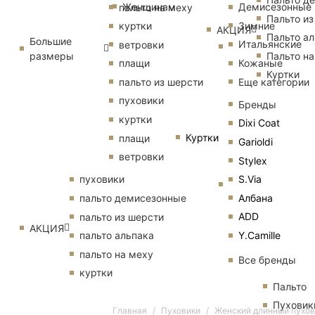
Женщинам
Демисезонные
пальто на меху
Пальто из
Зимние
куртки
АКЦИЯ
Пальто ал
Большие
Итальянские
ветровки
размеры
Пальто на
Кожаные
плащи
Куртки
Еще категории
пальто из шерсти
пуховики
Бренды
куртки
Dixi Coat
Куртки
плащи
Garioldi
ветровки
Stylex
S.Via
пуховики
Албана
пальто демисезонные
ADD
пальто из шерсти
АКЦИЯ
Y.Camille
пальто альпака
пальто на меху
Все бренды
куртки
Пальто
Пуховик
Главная
Пуховики
Женский длинный пухов