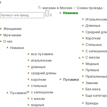
f
- магазин в Москве -
- Схема проезда -
Новинки
Итальянские
Длинные
Женщинам
Средней дл
Мужчинам
Короткие
О нас
Стильные
Новинки
С капюшоно
все пуховики
С мехом
итальянские
Модные
длинные
Прямые
средней длины
Приталенны
Пуховики
короткие
Зимние
стильные
Без меха
с капюшоном
Пуховики
Еще категор
с мехом
Бренды
модные