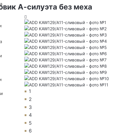
на
вик А-силуэта без меха
и
з
и
и
1
ии
2
3
4
5
6