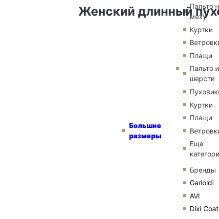
Пальто 
Женский длинный пухо
меху
Куртки
Ветровк
Плащи
Пальто и
шерсти
Пуховик
Куртки
Плащи
Большие
Ветровк
размеры
Еще
категор
Бренды
Garioldi
AVI
Dixi Coat