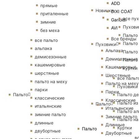
ADD
прямые
Новинки
DIXI COAT
приталенные
все пу
Garioldi
зимние
Пухови
AVI
без меха
Пальто
Все бренды
все пальто
Пальто
Пуховики
альпака
Альпака
Пальто
демисезонные
Демисезонные
Пальто
кашемировые
Кашемировые
Куртки
шерстяные
Шерстяные
все пальт
пальто на меху
Пальто на меху
Пуховики
парки
Парки
Пальто
Пальто д
классические
Классические
Пальто из
Пальто
итальянские
Итальянские
Пальто ал
зимние пальто
Зимние пальто
Пальто на
длинные
Длинные
Куртки
Пальто
двубортные
Двубортные
в