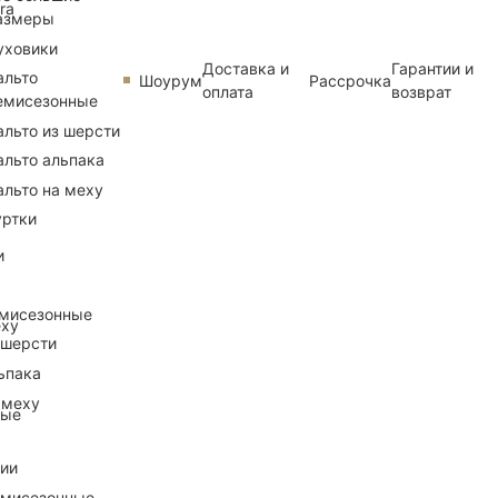
ra
азмеры
уховики
Доставка и
Гарантии и
альто
Шоурум
Рассрочка
оплата
возврат
емисезонные
альто из шерсти
альто альпака
альто на меху
уртки
и
емисезонные
еху
 шерсти
ьпака
 меху
ные
рии
емисезонные