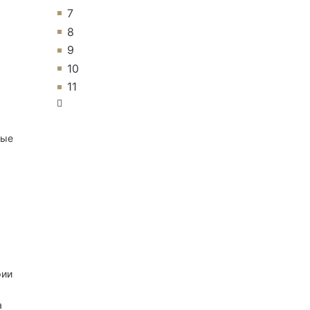
7
8
9
10
11
ные
рии
а