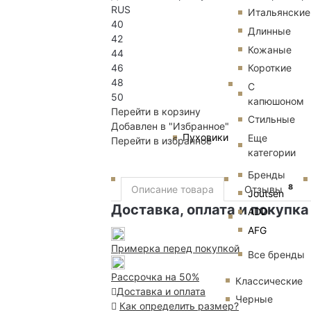
RUS
Итальянские
40
Длинные
42
Кожаные
44
Короткие
46
48
С
50
капюшоном
Перейти в корзину
Стильные
Добавлен в "Избранное"
Пуховики
Еще
Перейти в избранное
категории
Бренды
8
Описание товара
Отзывы
Joutsen
Доставка, оплата и покупка
ADD
AFG
Примерка перед покупкой
Все бренды
Рассрочка на 50%
Классические
Доставка и оплата
Черные
Как определить размер?