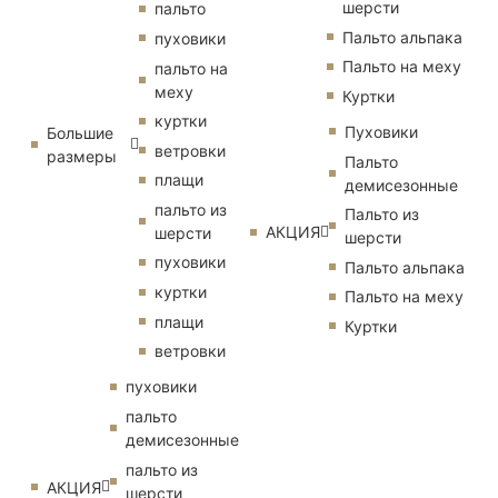
шерсти
пальто
Пальто альпака
пуховики
Пальто на меху
пальто на
меху
Куртки
куртки
Пуховики
Большие
ветровки
размеры
Пальто
плащи
демисезонные
пальто из
Пальто из
АКЦИЯ
шерсти
шерсти
пуховики
Пальто альпака
куртки
Пальто на меху
плащи
Куртки
ветровки
пуховики
пальто
демисезонные
пальто из
АКЦИЯ
шерсти