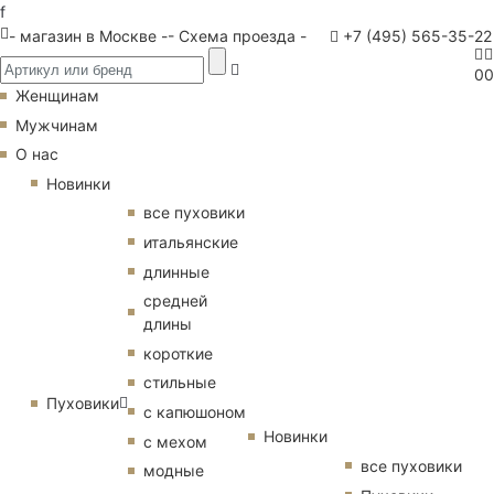
f
- магазин в Москве -
- Схема проезда -
+7 (495) 565-35-22
0
0
Женщинам
Мужчинам
О нас
Новинки
все пуховики
итальянские
длинные
средней
длины
короткие
стильные
Пуховики
с капюшоном
Новинки
с мехом
все пуховики
модные