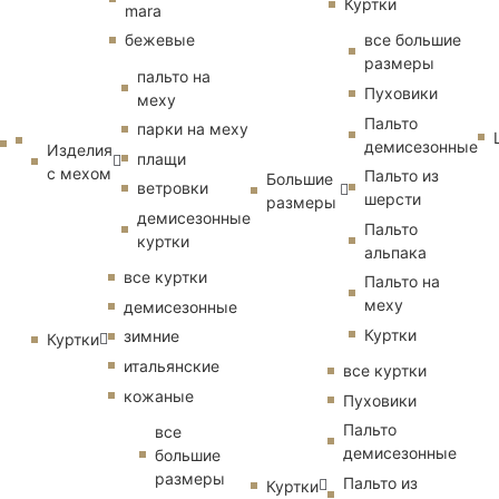
Куртки
mara
бежевые
все большие
размеры
пальто на
Пуховики
меху
Пальто
парки на меху
демисезонные
Изделия
плащи
с мехом
Пальто из
Большие
ветровки
шерсти
размеры
демисезонные
Пальто
куртки
альпака
все куртки
Пальто на
меху
демисезонные
Куртки
зимние
Куртки
итальянские
все куртки
кожаные
Пуховики
Пальто
все
демисезонные
большие
размеры
Пальто из
Куртки