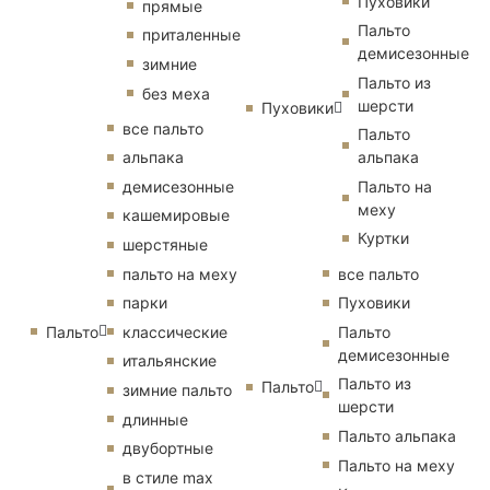
Пуховики
прямые
Пальто
приталенные
демисезонные
зимние
Пальто из
без меха
шерсти
Пуховики
все пальто
Пальто
альпака
альпака
демисезонные
Пальто на
меху
кашемировые
Куртки
шерстяные
пальто на меху
все пальто
парки
Пуховики
Пальто
классические
Пальто
демисезонные
итальянские
Пальто из
Пальто
зимние пальто
шерсти
длинные
Пальто альпака
двубортные
Пальто на меху
в стиле max