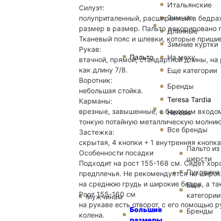
Итальянские
Силуэт:
Зимние
полуприталенный, расширенный в бедрах,
размер в размер. Пальто декорировано 
Длинные
Тканевый пояс и шлевки, которые пришив
Зимние куртки
Рукав:
Пальто
На меху
втачной, прямой, стандартной длины, на 
как длину 7/8.
Еще категории
Воротник:
Бренды
небольшая стойка.
Teresa Tardia
Карманы:
врезные, завышенные, с боковым входом
Heresis
тонкую потайную металлическую молнию
Все бренды
Застежка:
скрытая, 4 кнопки + 1 внутренняя кнопк
Пальто из
Особенности посадки
шерсти
Подходит на рост 155-168 см. Сядет хор
Пуховики
предплечья. Не рекомендуется на широк
на среднюю грудь и широкие бедра, а та
Еще
Рост 155-160 см
категории
Мужчинам
на рукаве есть отворот, с его помощью р
Большие
Бренды
колена.
размеры