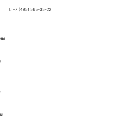
+7 (495) 565-35-22
ины
м
е
ии