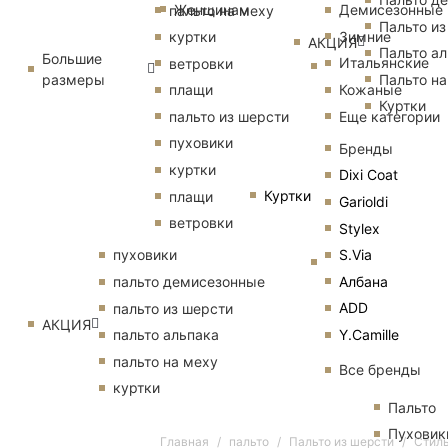
Женщинам
Демисезонные
пальто на меху
Пальто из
Зимние
куртки
АКЦИЯ
Пальто ал
Большие
Итальянские
ветровки
размеры
Пальто на
Кожаные
плащи
Куртки
Еще категории
пальто из шерсти
пуховики
Бренды
куртки
Dixi Coat
Куртки
плащи
Garioldi
ветровки
Stylex
S.Via
пуховики
Албана
пальто демисезонные
ADD
пальто из шерсти
АКЦИЯ
Y.Camille
пальто альпака
пальто на меху
Все бренды
куртки
Пальто
Пуховик
Главная
пальто
Пальто из шерсти
Стиль