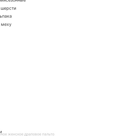
 шерсти
ьпака
 меху
и
ное женское драповое пальто