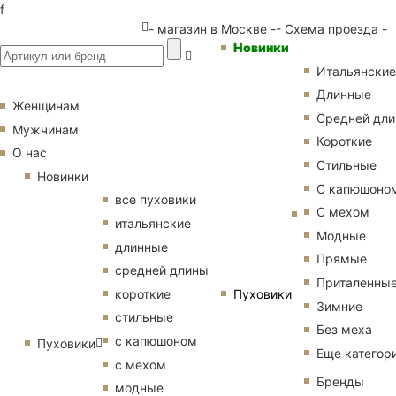
f
- магазин в Москве -
- Схема проезда -
Новинки
Итальянские
Длинные
Женщинам
Средней дл
Мужчинам
Короткие
О нас
Стильные
Новинки
С капюшоно
все пуховики
С мехом
итальянские
Модные
длинные
Прямые
средней длины
Приталенны
Пуховики
короткие
Зимние
стильные
Без меха
с капюшоном
Пуховики
Еще категор
с мехом
Бренды
модные