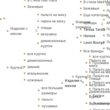
в стиле max mara
В стиле Max Ma
р
бежевые
Бежевые
П
пальто на меху
Еще категории
П
парки на меху
Большие
д
Бренды
размеры
плащи
Изделия с
П
Teresa Tardia
мехом
ветровки
П
Heresis
демисезонные
П
Leoni Bourge
куртки
К
Все бренды
все куртки
все куртк
Пальто на
демисезонные
Пуховики
меху
зимние
Куртки
Пальто д
Парки на м
итальянские
Пальто из
Куртки
Плащи
кожаные
Изделия с
Пальто ал
Ветровки
мехом
все большие
Пальто на
Демисезон
размеры
Куртки
куртки
пальто
Еще катего
Пуховики
пуховики
Пальто д