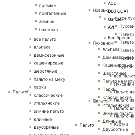
ADD
прямые
Новинки
DIXI COAT
приталенные
все пу
Garioldi
зимние
Пухови
AVI
без меха
Пальто
Все бренды
все пальто
Пальто
Пуховики
альпака
Альпака
Пальто
демисезонные
Демисезонные
Пальто
кашемировые
Кашемировые
Куртки
шерстяные
Шерстяные
все пальт
пальто на меху
Пальто на меху
Пуховики
парки
Парки
Пальто
Пальто д
классические
Классические
Пальто из
Пальто
итальянские
Итальянские
Пальто ал
зимние пальто
Зимние пальто
Пальто на
длинные
Длинные
Куртки
Пальто
двубортные
Двубортные
в