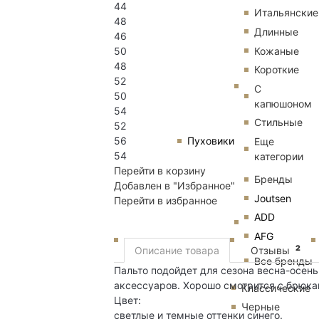
44
Итальянские
48
Длинные
46
Кожаные
50
48
Короткие
52
С
50
капюшоном
54
Стильные
52
56
Пуховики
Еще
54
категории
Перейти в корзину
Бренды
Добавлен в "Избранное"
Joutsen
Перейти в избранное
ADD
AFG
2
Описание товара
Отзывы
Все бренды
Пальто подойдет для сезона весна-осень
аксессуаров. Хорошо смотрится с брюка
Классические
Цвет:
Черные
светлые и темные оттенки синего.