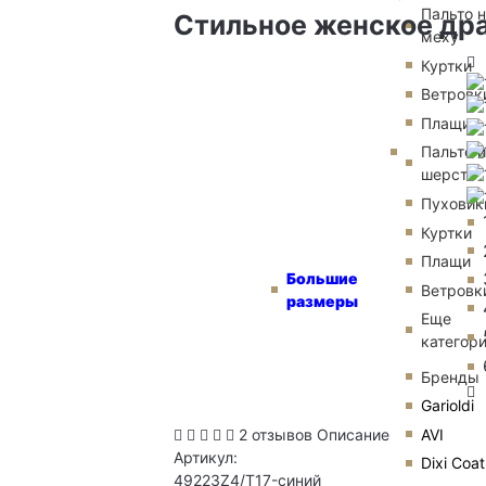
Пальто 
Стильное женское др
меху
Куртки
Ветровк
Плащи
Пальто и
шерсти
Пуховик
Куртки
Плащи
Большие
Ветровк
размеры
Еще
категор
Бренды
Garioldi
AVI
2 отзывов
Описание
Артикул:
Dixi Coat
49223Z4/T17-синий