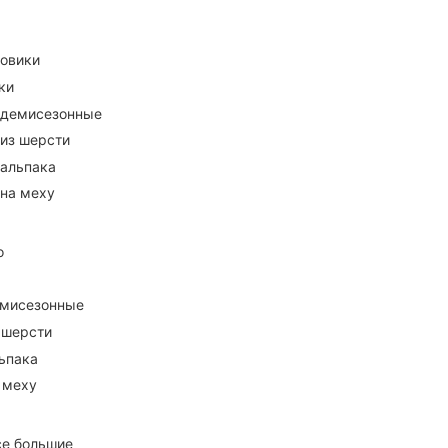
ховики
ки
 демисезонные
 из шерсти
 альпака
 на меху
о
емисезонные
 шерсти
ьпака
 меху
се большие