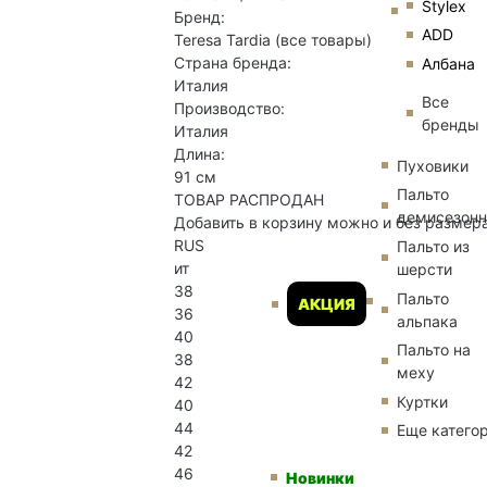
Stylex
Бренд:
ADD
Teresa Tardia
(все товары)
Страна бренда:
Албана
Италия
Все
Производство:
бренды
Италия
Длина:
Пуховики
91 см
Пальто
ТОВАР РАСПРОДАН
демисезон
Добавить в корзину можно и без размер
RUS
Пальто из
ит
шерсти
38
Пальто
АКЦИЯ
36
альпака
40
Пальто на
38
меху
42
Куртки
40
44
Еще катего
42
46
Новинки