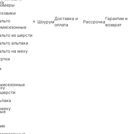
ra
азмеры
уховики
Доставка и
Гарантии и
альто
Шоурум
Рассрочка
оплата
возврат
емисезонные
альто из шерсти
альто альпака
альто на меху
уртки
и
емисезонные
еху
 шерсти
ьпака
 меху
ные
рии
емисезонные