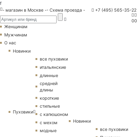
f
- магазин в Москве -
- Схема проезда -
+7 (495) 565-35-22
0
0
Женщинам
Мужчинам
О нас
Новинки
все пуховики
итальянские
длинные
средней
длины
короткие
стильные
Пуховики
с капюшоном
Новинки
с мехом
все пуховики
модные