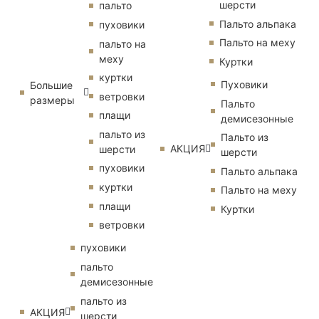
шерсти
пальто
Пальто альпака
пуховики
Пальто на меху
пальто на
меху
Куртки
куртки
Пуховики
Большие
ветровки
размеры
Пальто
плащи
демисезонные
пальто из
Пальто из
АКЦИЯ
шерсти
шерсти
пуховики
Пальто альпака
куртки
Пальто на меху
плащи
Куртки
ветровки
пуховики
пальто
демисезонные
пальто из
АКЦИЯ
шерсти