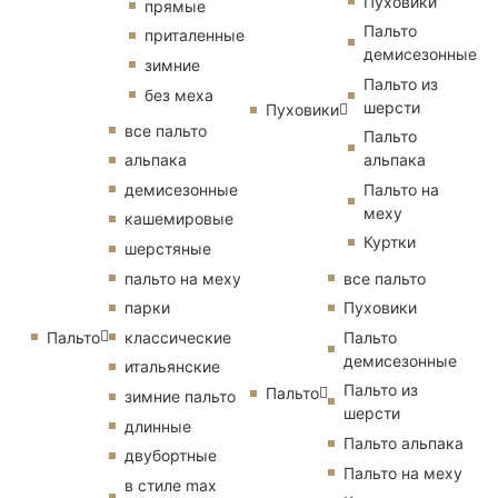
Пуховики
прямые
Пальто
приталенные
демисезонные
зимние
Пальто из
без меха
шерсти
Пуховики
все пальто
Пальто
альпака
альпака
демисезонные
Пальто на
меху
кашемировые
Куртки
шерстяные
пальто на меху
все пальто
парки
Пуховики
Пальто
классические
Пальто
демисезонные
итальянские
Пальто из
Пальто
зимние пальто
шерсти
длинные
Пальто альпака
двубортные
Пальто на меху
в стиле max