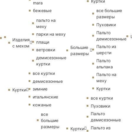
Куртки
mara
бежевые
все большие
размеры
пальто на
Пуховики
меху
Пальто
парки на меху
демисезонные
Изделия
плащи
с мехом
Пальто из
Большие
ветровки
шерсти
размеры
демисезонные
Пальто
куртки
альпака
все куртки
Пальто на
меху
демисезонные
Куртки
зимние
Куртки
итальянские
все куртки
кожаные
Пуховики
Пальто
все
демисезонные
большие
размеры
Пальто из
Куртки