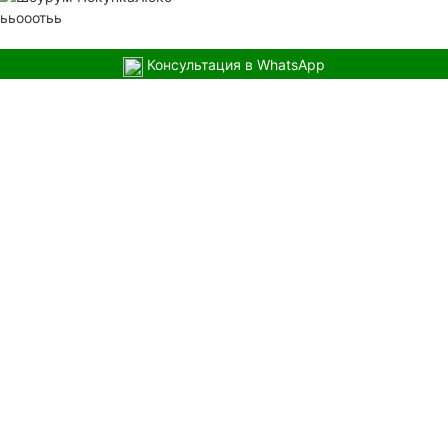
ььооотьь
Консультация в WhatsApp