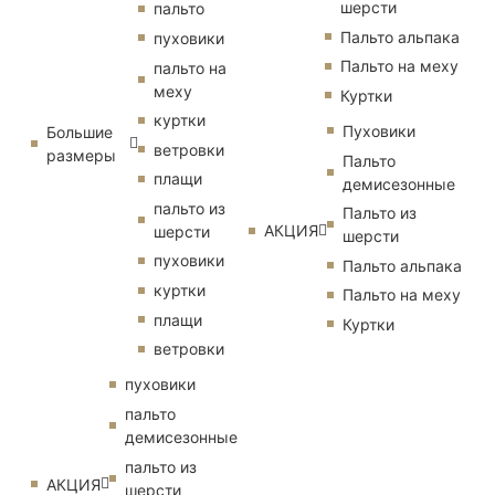
шерсти
пальто
Пальто альпака
пуховики
Пальто на меху
пальто на
меху
Куртки
куртки
Пуховики
Большие
ветровки
размеры
Пальто
плащи
демисезонные
пальто из
Пальто из
АКЦИЯ
шерсти
шерсти
пуховики
Пальто альпака
куртки
Пальто на меху
плащи
Куртки
ветровки
пуховики
пальто
демисезонные
пальто из
АКЦИЯ
шерсти