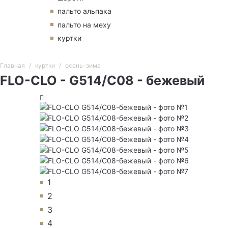
пальто альпака
пальто на меху
куртки
Главная
куртки
осень-зима
FLO-CLO - G514/C08 - бежевый
1
2
3
4