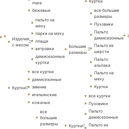
Куртки
mara
бежевые
все большие
размеры
пальто на
Пуховики
меху
Пальто
парки на меху
демисезонные
Изделия
плащи
с мехом
Пальто из
Большие
ветровки
шерсти
размеры
демисезонные
Пальто
куртки
альпака
все куртки
Пальто на
меху
демисезонные
Куртки
зимние
Куртки
итальянские
все куртки
кожаные
Пуховики
Пальто
все
демисезонные
большие
размеры
Пальто из
Куртки