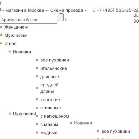
f
- магазин в Москве -
- Схема проезда -
+7 (495) 565-35-22
0
0
Женщинам
Мужчинам
О нас
Новинки
все пуховики
итальянские
длинные
средней
длины
короткие
стильные
Пуховики
с капюшоном
Новинки
с мехом
все пуховики
модные