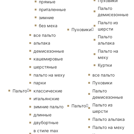
Пуховики
прямые
Пальто
приталенные
демисезонные
зимние
Пальто из
без меха
шерсти
Пуховики
все пальто
Пальто
альпака
альпака
демисезонные
Пальто на
меху
кашемировые
Куртки
шерстяные
пальто на меху
все пальто
парки
Пуховики
Пальто
классические
Пальто
демисезонные
итальянские
Пальто из
Пальто
зимние пальто
шерсти
длинные
Пальто альпака
двубортные
Пальто на меху
в стиле max