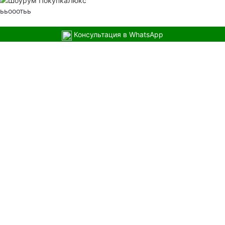
ььооотьь
Консультация в WhatsApp