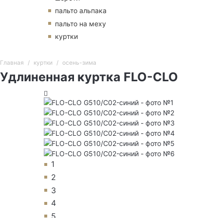
пальто альпака
пальто на меху
куртки
Главная
куртки
осень-зима
Удлиненная куртка FLO-CLO
1
2
3
4
5