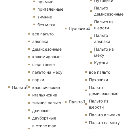
Пуховики
прямые
Пальто
приталенные
демисезонные
зимние
Пальто из
без меха
шерсти
Пуховики
все пальто
Пальто
альпака
альпака
демисезонные
Пальто на
меху
кашемировые
Куртки
шерстяные
пальто на меху
все пальто
парки
Пуховики
Пальто
классические
Пальто
демисезонные
итальянские
Пальто из
Пальто
зимние пальто
шерсти
длинные
Пальто альпака
двубортные
Пальто на меху
в стиле max