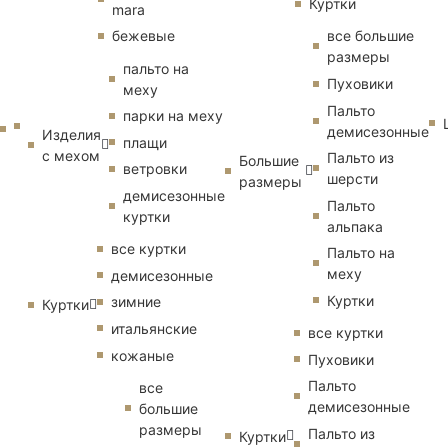
Куртки
mara
бежевые
все большие
размеры
пальто на
Пуховики
меху
Пальто
парки на меху
демисезонные
Изделия
плащи
с мехом
Пальто из
Большие
ветровки
шерсти
размеры
демисезонные
Пальто
куртки
альпака
все куртки
Пальто на
меху
демисезонные
Куртки
зимние
Куртки
итальянские
все куртки
кожаные
Пуховики
Пальто
все
демисезонные
большие
размеры
Пальто из
Куртки