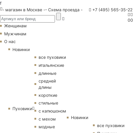
f
- магазин в Москве -
- Схема проезда -
+7 (495) 565-35-22
0
0
Женщинам
Мужчинам
О нас
Новинки
все пуховики
итальянские
длинные
средней
длины
короткие
стильные
Пуховики
с капюшоном
Новинки
с мехом
все пуховики
модные