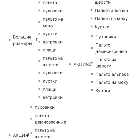
шерсти
пальто
Пальто альпака
пуховики
Пальто на меху
пальто на
меху
Куртки
куртки
Пуховики
Большие
ветровки
размеры
Пальто
плащи
демисезонные
пальто из
Пальто из
АКЦИЯ
шерсти
шерсти
пуховики
Пальто альпака
куртки
Пальто на меху
плащи
Куртки
ветровки
пуховики
пальто
демисезонные
пальто из
АКЦИЯ
шерсти