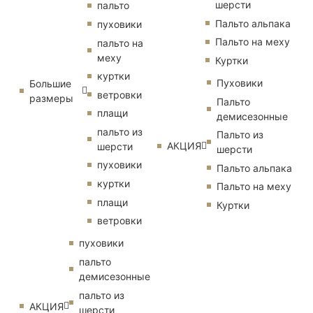
шерсти
пальто
Пальто альпака
пуховики
Пальто на меху
пальто на
меху
Куртки
куртки
Пуховики
Большие
ветровки
размеры
Пальто
плащи
демисезонные
пальто из
Пальто из
АКЦИЯ
шерсти
шерсти
пуховики
Пальто альпака
куртки
Пальто на меху
плащи
Куртки
ветровки
пуховики
пальто
демисезонные
пальто из
АКЦИЯ
шерсти