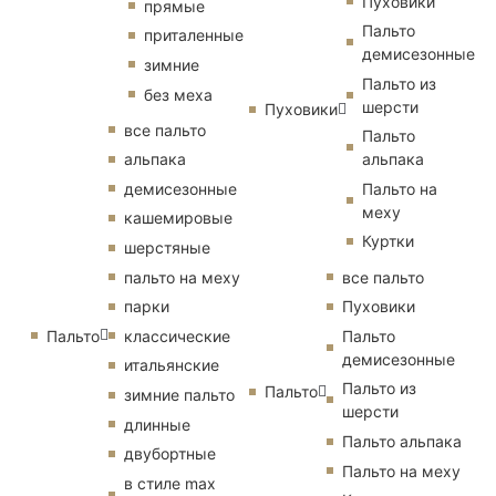
Пуховики
прямые
Пальто
приталенные
демисезонные
зимние
Пальто из
без меха
шерсти
Пуховики
все пальто
Пальто
альпака
альпака
демисезонные
Пальто на
меху
кашемировые
Куртки
шерстяные
пальто на меху
все пальто
парки
Пуховики
Пальто
классические
Пальто
демисезонные
итальянские
Пальто из
Пальто
зимние пальто
шерсти
длинные
Пальто альпака
двубортные
Пальто на меху
в стиле max