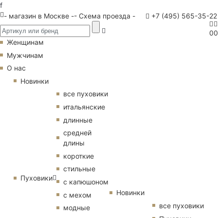
f
- магазин в Москве -
- Схема проезда -
+7 (495) 565-35-22
0
0
Женщинам
Мужчинам
О нас
Новинки
все пуховики
итальянские
длинные
средней
длины
короткие
стильные
Пуховики
с капюшоном
Новинки
с мехом
все пуховики
модные