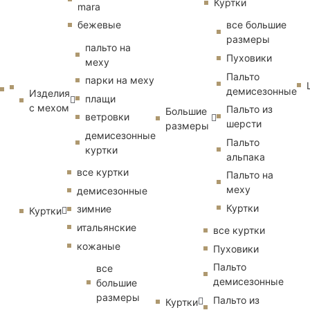
Куртки
mara
бежевые
все большие
размеры
пальто на
Пуховики
меху
Пальто
парки на меху
демисезонные
Изделия
плащи
с мехом
Пальто из
Большие
ветровки
шерсти
размеры
демисезонные
Пальто
куртки
альпака
все куртки
Пальто на
меху
демисезонные
Куртки
зимние
Куртки
итальянские
все куртки
кожаные
Пуховики
Пальто
все
демисезонные
большие
размеры
Пальто из
Куртки