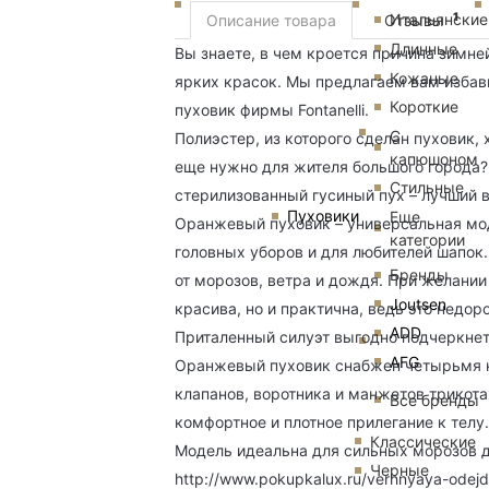
1
Итальянские
Описание товара
Отзывы
Длинные
Вы знаете, в чем кроется причина зимне
Кожаные
ярких красок. Мы предлагаем вам избав
Короткие
пуховик фирмы Fontanelli.
С
Полиэстер, из которого сделан пуховик, 
капюшоном
еще нужно для жителя большого города?
Стильные
стерилизованный гусиный пух – лучший в
Пуховики
Еще
Оранжевый пуховик – универсальная мод
категории
головных уборов и для любителей шапок
Бренды
от морозов, ветра и дождя. При желании 
Joutsen
красива, но и практична, ведь это недор
ADD
Приталенный силуэт выгодно подчеркне
AFG
Оранжевый пуховик снабжен четырьмя к
клапанов, воротника и манжетов трикот
Все бренды
комфортное и плотное прилегание к телу.
Классические
Модель идеальна для сильных морозов до
Черные
http://www.pokupkalux.ru/verhnyaya-odej