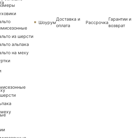
ra
азмеры
уховики
Доставка и
Гарантии и
альто
Шоурум
Рассрочка
оплата
возврат
емисезонные
альто из шерсти
альто альпака
альто на меху
уртки
и
емисезонные
еху
 шерсти
ьпака
 меху
ные
рии
емисезонные