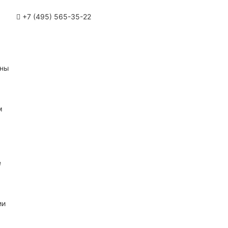
+7 (495) 565-35-22
ины
м
е
ии