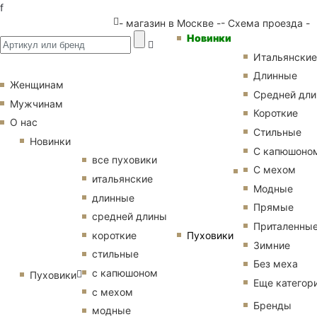
f
- магазин в Москве -
- Схема проезда -
Новинки
Итальянские
Длинные
Женщинам
Средней дл
Мужчинам
Короткие
О нас
Стильные
Новинки
С капюшоно
все пуховики
С мехом
итальянские
Модные
длинные
Прямые
средней длины
Приталенны
Пуховики
короткие
Зимние
стильные
Без меха
с капюшоном
Пуховики
Еще категор
с мехом
Бренды
модные