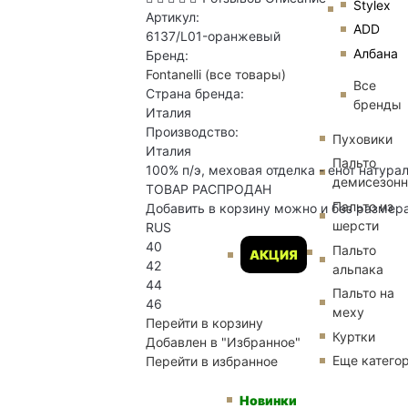
Stylex
Артикул:
ADD
6137/L01-оранжевый
Албана
Бренд:
Fontanelli
(все товары)
Все
Страна бренда:
бренды
Италия
Производство:
Пуховики
Италия
Пальто
100% п/э, меховая отделка - енот натур
демисезон
ТОВАР РАСПРОДАН
Пальто из
Добавить в корзину можно и без размер
шерсти
RUS
40
Пальто
АКЦИЯ
42
альпака
44
Пальто на
46
меху
Перейти в корзину
Куртки
Добавлен в "Избранное"
Еще катего
Перейти в избранное
Новинки