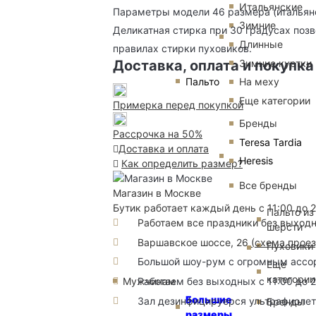
Итальянские
Параметры модели 46 размера (итальянск
Зимние
Деликатная стирка при 30 градусах поз
Длинные
правилах стирки пуховиков.
Зимние куртки
Доставка, оплата и покупка
Пальто
На меху
Еще категории
Примерка перед покупкой
Бренды
Рассрочка на 50%
Teresa Tardia
Доставка и оплата
Heresis
Как определить размер?
Все бренды
Магазин в Москве
Бутик работает каждый день с 11:00 до 
Пальто из
Работаем все праздники без выход
шерсти
Варшавское шоссе, 26
(
схема прое
Пуховики
Большой шоу-рум с огромным ассорт
Еще
категории
Мужчинам
Работаем без выходных с 11:00 до 
Большие
Зал дезинфицируерся ультрафиоле
Бренды
размеры