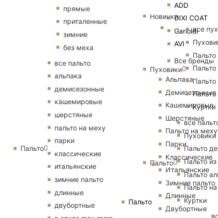
ADD
прямые
Новинки
DIXI COAT
приталенные
все пу
Garioldi
зимние
Пухови
AVI
без меха
Пальто
Все бренды
все пальто
Пальто
Пуховики
альпака
Альпака
Пальто
демисезонные
Демисезонные
Пальто
кашемировые
Кашемировые
Куртки
шерстяные
Шерстяные
все пальт
пальто на меху
Пальто на меху
Пуховики
парки
Парки
Пальто
Пальто д
классические
Классические
Пальто из
Пальто
итальянские
Итальянские
Пальто ал
зимние пальто
Зимние пальто
Пальто на
длинные
Длинные
Куртки
Пальто
двубортные
Двубортные
в