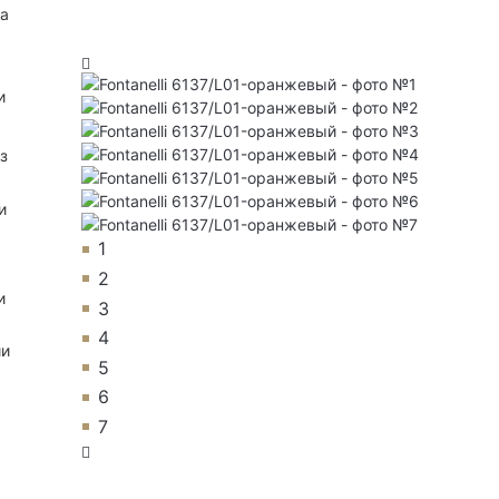
на
и
з
и
1
2
и
3
4
ии
5
6
7