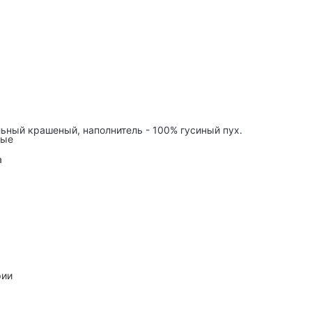
альный крашеный, наполнитель - 100% гусиный пух.
ные
а
рии