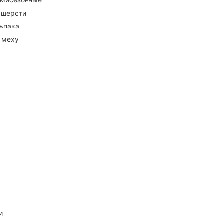
 шерсти
ьпака
 меху
и