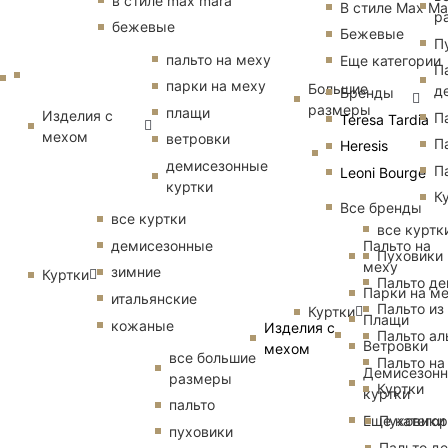
в стиле max mara
В стиле Max Ma
р
бежевые
Бежевые
П
пальто на меху
Еще категории
П
парки на меху
Большие
д
Бренды
размеры
плащи
Изделия с
П
Teresa Tardia
мехом
ветровки
П
Heresis
демисезонные
П
Leoni Bourge
куртки
К
Все бренды
все куртки
все куртк
Пальто на
демисезонные
Пуховики
меху
зимние
Куртки
Пальто д
Парки на м
итальянские
Пальто из
Куртки
Плащи
кожаные
Изделия с
Пальто ал
Ветровки
мехом
все большие
Пальто на
Демисезон
размеры
Куртки
куртки
пальто
Еще катего
Пуховики
пуховики
Пальто д