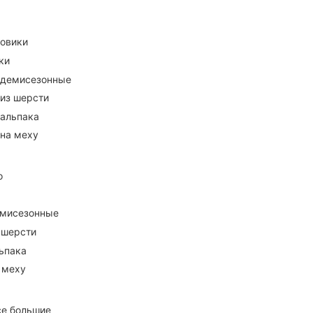
ховики
ки
 демисезонные
 из шерсти
 альпака
 на меху
о
емисезонные
 шерсти
ьпака
 меху
се большие