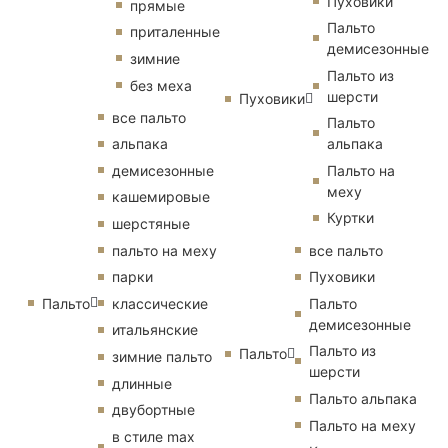
Пуховики
прямые
Пальто
приталенные
демисезонные
зимние
Пальто из
без меха
шерсти
Пуховики
все пальто
Пальто
альпака
альпака
демисезонные
Пальто на
меху
кашемировые
Куртки
шерстяные
пальто на меху
все пальто
парки
Пуховики
Пальто
классические
Пальто
демисезонные
итальянские
Пальто из
Пальто
зимние пальто
шерсти
длинные
Пальто альпака
двубортные
Пальто на меху
в стиле max