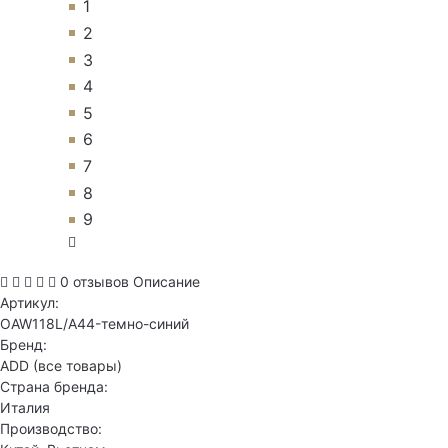
1
2
3
4
5
6
7
8
9
0 отзывов
Описание
Артикул:
OAW118L/A44-темно-синий
Бренд:
ADD
(все товары)
Страна бренда:
Италия
Производство: