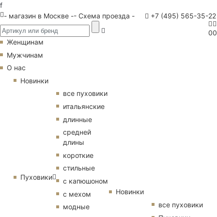
f
- магазин в Москве -
- Схема проезда -
+7 (495) 565-35-22
0
0
Женщинам
Мужчинам
О нас
Новинки
все пуховики
итальянские
длинные
средней
длины
короткие
стильные
Пуховики
с капюшоном
Новинки
с мехом
все пуховики
модные