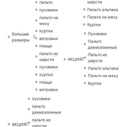
шерсти
пальто
Пальто альпака
пуховики
Пальто на меху
пальто на
меху
Куртки
куртки
Пуховики
Большие
ветровки
размеры
Пальто
плащи
демисезонные
пальто из
Пальто из
АКЦИЯ
шерсти
шерсти
пуховики
Пальто альпака
куртки
Пальто на меху
плащи
Куртки
ветровки
пуховики
пальто
демисезонные
пальто из
АКЦИЯ
шерсти