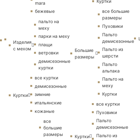
Куртки
mara
бежевые
все большие
размеры
пальто на
Пуховики
меху
Пальто
парки на меху
демисезонные
Изделия
плащи
с мехом
Пальто из
Большие
ветровки
шерсти
размеры
демисезонные
Пальто
куртки
альпака
все куртки
Пальто на
меху
демисезонные
Куртки
зимние
Куртки
итальянские
все куртки
кожаные
Пуховики
Пальто
все
демисезонные
большие
размеры
Пальто из
Куртки