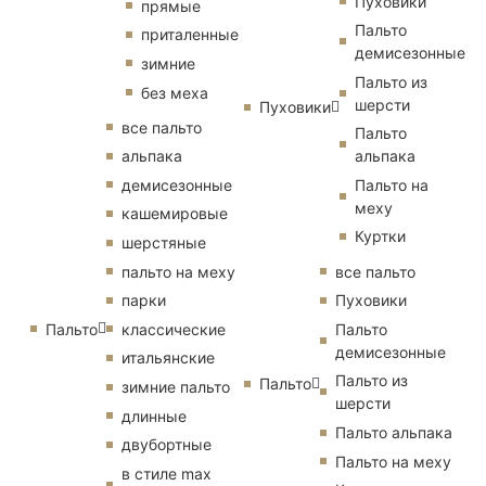
Пуховики
прямые
Пальто
приталенные
демисезонные
зимние
Пальто из
без меха
шерсти
Пуховики
все пальто
Пальто
альпака
альпака
демисезонные
Пальто на
меху
кашемировые
Куртки
шерстяные
пальто на меху
все пальто
парки
Пуховики
Пальто
классические
Пальто
демисезонные
итальянские
Пальто из
Пальто
зимние пальто
шерсти
длинные
Пальто альпака
двубортные
Пальто на меху
в стиле max