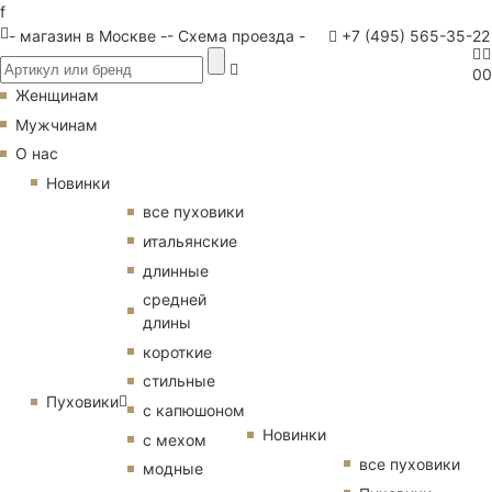
f
- магазин в Москве -
- Схема проезда -
+7 (495) 565-35-22
0
0
Женщинам
Мужчинам
О нас
Новинки
все пуховики
итальянские
длинные
средней
длины
короткие
стильные
Пуховики
с капюшоном
Новинки
с мехом
все пуховики
модные