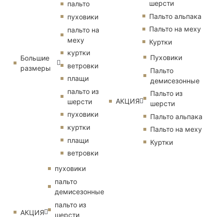
шерсти
пальто
Пальто альпака
пуховики
Пальто на меху
пальто на
меху
Куртки
куртки
Пуховики
Большие
ветровки
размеры
Пальто
плащи
демисезонные
пальто из
Пальто из
АКЦИЯ
шерсти
шерсти
пуховики
Пальто альпака
куртки
Пальто на меху
плащи
Куртки
ветровки
пуховики
пальто
демисезонные
пальто из
АКЦИЯ
шерсти