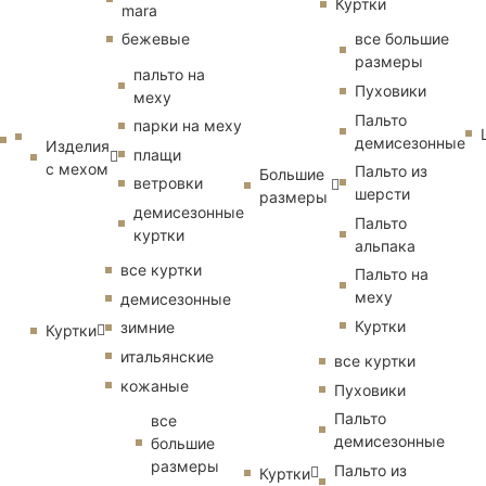
Куртки
mara
бежевые
все большие
размеры
пальто на
Пуховики
меху
Пальто
парки на меху
демисезонные
Изделия
плащи
с мехом
Пальто из
Большие
ветровки
шерсти
размеры
демисезонные
Пальто
куртки
альпака
все куртки
Пальто на
меху
демисезонные
Куртки
зимние
Куртки
итальянские
все куртки
кожаные
Пуховики
Пальто
все
демисезонные
большие
размеры
Пальто из
Куртки