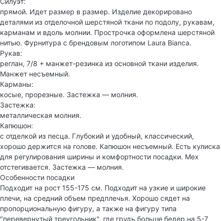
Силуэт:
прямой. Идет размер в размер. Изделие декорировано
деталями из отделочной шерстяной ткани по подолу, рукавам,
карманам и вдоль молнии. Прострочка оформлена шерстяной
нитью. Фурнитура с брендовым логотипом Laura Bianca.
Рукав:
реглан, 7/8 + манжет-резинка из основной ткани изделия.
Манжет несъемный.
Карманы:
косые, прорезные. Застежка — молния.
Застежка:
металлическая молния.
Капюшон:
с отделкой из песца. Глубокий и удобный, классический,
хорошо держится на голове. Капюшон несъемный. Есть кулиска
для регулирования ширины и комфортности посадки. Мех
отстегивается. Застежка — молния.
Особенности посадки
Подходит на рост 155-175 см. Подходит на узкие и широкие
плечи, на средний объем предплечья. Хорошо сядет на
пропорциональную фигуру, а также на фигуру типа
"перевернутый треугольник", где грудь больше бедер на 5-7