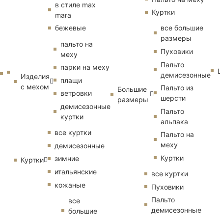
в стиле max
Куртки
mara
бежевые
все большие
размеры
пальто на
Пуховики
меху
Пальто
парки на меху
демисезонные
Изделия
плащи
с мехом
Пальто из
Большие
ветровки
шерсти
размеры
демисезонные
Пальто
куртки
альпака
все куртки
Пальто на
меху
демисезонные
Куртки
зимние
Куртки
итальянские
все куртки
кожаные
Пуховики
Пальто
все
демисезонные
большие