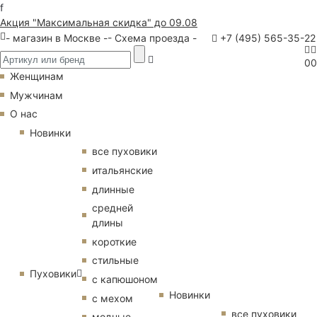
f
Акция "Максимальная скидка" до 09.08
- магазин в Москве -
- Схема проезда -
+7 (495) 565-35-22
0
0
Женщинам
Мужчинам
О нас
Новинки
все пуховики
итальянские
длинные
средней
длины
короткие
стильные
Пуховики
с капюшоном
Новинки
с мехом
все пуховики
модные