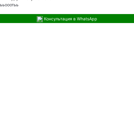
ььооотьь
Консультация в WhatsApp