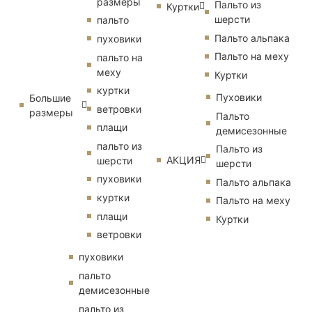
размеры
Пальто из
Куртки
шерсти
пальто
Пальто альпака
пуховики
Пальто на меху
пальто на
меху
Куртки
куртки
Пуховики
Большие
ветровки
размеры
Пальто
плащи
демисезонные
пальто из
Пальто из
АКЦИЯ
шерсти
шерсти
пуховики
Пальто альпака
куртки
Пальто на меху
плащи
Куртки
ветровки
пуховики
пальто
демисезонные
пальто из