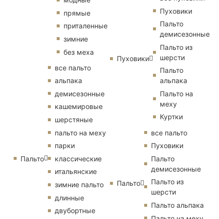
Пуховики
прямые
Пальто
приталенные
демисезонные
зимние
Пальто из
без меха
шерсти
Пуховики
все пальто
Пальто
альпака
альпака
демисезонные
Пальто на
меху
кашемировые
Куртки
шерстяные
пальто на меху
все пальто
парки
Пуховики
Пальто
классические
Пальто
демисезонные
итальянские
Пальто из
Пальто
зимние пальто
шерсти
длинные
Пальто альпака
двубортные
Пальто на меху