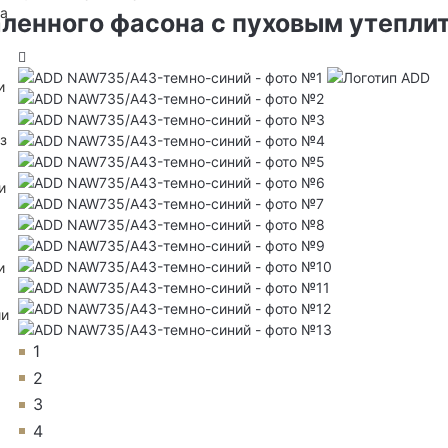
на
ленного фасона с пуховым утепли
и
з
и
и
ии
1
2
3
4