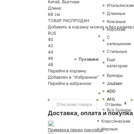
Китай, Вьетнам
Итальянские
Длина:
Длинные
68 см
ТОВАР РАСПРОДАН
Кожаные
Добавить в корзину можно и без размер
Короткие
RUS
С
40
капюшоном
42
Стильные
44
46
Пуховики
Еще
48
категории
Перейти в корзину
Бренды
Добавлен в "Избранное"
Joutsen
Перейти в избранное
ADD
AFG
3
Описание товара
Отзывы
Все бренды
Доставка, оплата и покупка
Классические
Черные
Примерка перед покупкой