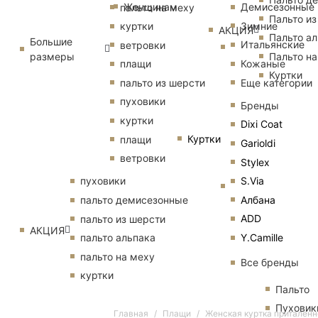
Женщинам
Демисезонные
пальто на меху
Пальто из
Зимние
куртки
АКЦИЯ
Пальто ал
Большие
Итальянские
ветровки
размеры
Пальто на
Кожаные
плащи
Куртки
Еще категории
пальто из шерсти
пуховики
Бренды
куртки
Dixi Coat
Куртки
плащи
Garioldi
ветровки
Stylex
S.Via
пуховики
Албана
пальто демисезонные
ADD
пальто из шерсти
АКЦИЯ
Y.Camille
пальто альпака
пальто на меху
Все бренды
куртки
Пальто
Пуховик
Главная
Плащи
Женская куртка приталенн