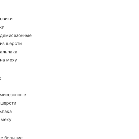
ховики
ки
 демисезонные
 из шерсти
 альпака
 на меху
о
емисезонные
 шерсти
ьпака
 меху
се большие