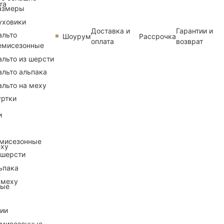
ra
азмеры
уховики
Доставка и
Гарантии и
альто
Шоурум
Рассрочка
оплата
возврат
емисезонные
альто из шерсти
альто альпака
альто на меху
уртки
и
емисезонные
еху
 шерсти
ьпака
 меху
ные
рии
емисезонные