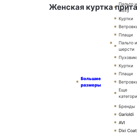
Пальто 
Женская куртка прита
меху
Куртки
Ветровк
Плащи
Пальто и
шерсти
Пуховик
Куртки
Плащи
Большие
Ветровк
размеры
Еще
категор
Бренды
Garioldi
AVI
Dixi Coat