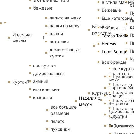
в стиле max mara
В стиле Max Ma
р
бежевые
Бежевые
П
пальто на меху
Еще категории
П
парки на меху
Большие
д
Бренды
размеры
плащи
Изделия с
П
Teresa Tardia
мехом
ветровки
П
Heresis
демисезонные
П
Leoni Bourge
куртки
К
Все бренды
все куртки
все куртк
Пальто на
демисезонные
Пуховики
меху
зимние
Куртки
Пальто д
Парки на м
итальянские
Пальто из
Куртки
Плащи
кожаные
Изделия с
Пальто ал
Ветровки
мехом
все большие
Пальто на
Демисезон
размеры
Куртки
куртки
пальто
Еще катего
Пуховики
пуховики
Пальто д