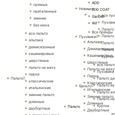
ADD
прямые
Новинки
DIXI COAT
приталенные
все пу
Garioldi
зимние
Пухови
AVI
без меха
Пальто
Все бренды
все пальто
Пальто
Пуховики
альпака
Альпака
Пальто
демисезонные
Демисезонные
Пальто
кашемировые
Кашемировые
Куртки
шерстяные
Шерстяные
все пальт
пальто на меху
Пальто на меху
Пуховики
парки
Парки
Пальто
Пальто д
классические
Классические
Пальто из
Пальто
итальянские
Итальянские
Пальто ал
зимние пальто
Зимние пальто
Пальто на
длинные
Длинные
Куртки
Пальто
двубортные
Двубортные
в