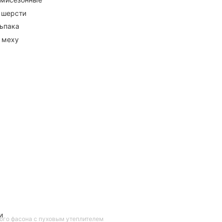
 шерсти
ьпака
 меху
и
ого фасона с пуховым утеплителем