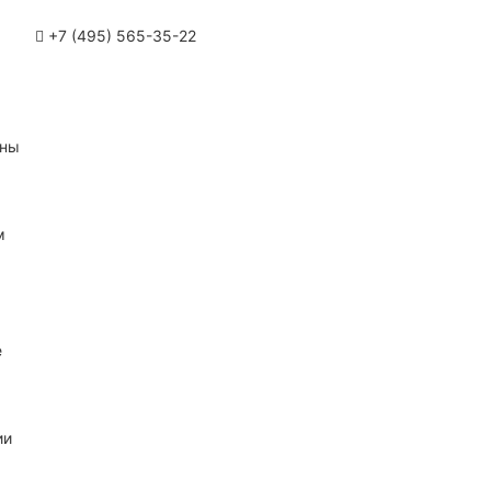
+7 (495) 565-35-22
ины
м
е
ии