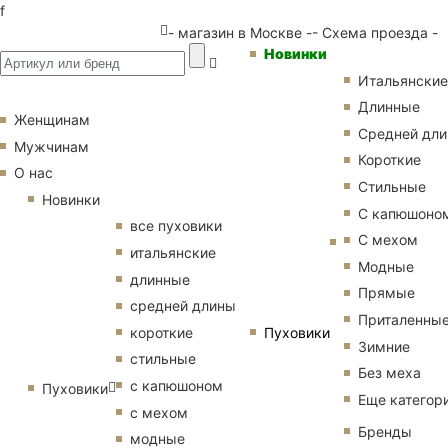
f
- магазин в Москве -
- Схема проезда -
Новинки
Итальянские
Длинные
Женщинам
Средней дл
Мужчинам
Короткие
О нас
Стильные
Новинки
С капюшоно
все пуховики
С мехом
итальянские
Модные
длинные
Прямые
средней длины
Приталенны
Пуховики
короткие
Зимние
стильные
Без меха
с капюшоном
Пуховики
Еще категор
с мехом
Бренды
модные