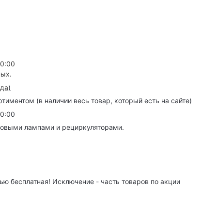
20:00
ных.
зда
)
иментом (в наличии весь товар, который есть на сайте)
20:00
товыми лампами и рециркуляторами.
ю бесплатная! Исключение - часть товаров по акции