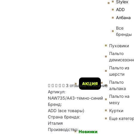
Stylex
ADD
Албана
Все
бренды
Пуховики
Пальто
демисезон
Пальто из
шерсти
Пальто
АКЦИЯ
3 отзывов
Описание
альпака
Артикул:
Пальто на
NAW735/A43-темно-синий
меху
Бренд:
Куртки
ADD
(все товары)
Страна бренда:
Еще катего
Италия
Производство:
Новинки