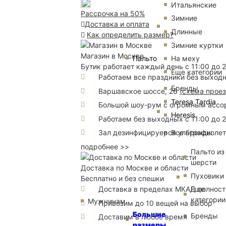
Итальянские
Рассрочка на 50%
Зимние
Доставка и оплата
Длинные
Как определить размер?
Зимние куртки
Магазин в Москве
Пальто
На меху
Бутик работает каждый день с 11:00 до 
Еще категории
Работаем все праздники без выход
Бренды
Варшавское шоссе, 26
(
схема прое
Teresa Tardia
Большой шоу-рум с огромным ассорт
Heresis
Работаем без выходных с 11:00 до 
Все бренды
Зал дезинфицируерся ультрафиоле
подробнее >>
Пальто из
шерсти
Доставка по Москве и области
Пуховики
Бесплатно и без спешки
Доставка в пределах МКАД полность
Еще
категории
Мужчинам
Привозим до 10 вещей на выбор
Большие
Бренды
Доставим в любое время
размеры