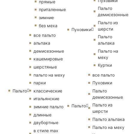
Пуховики
прямые
Пальто
приталенные
демисезонные
зимние
Пальто из
без меха
шерсти
Пуховики
все пальто
Пальто
альпака
альпака
демисезонные
Пальто на
меху
кашемировые
Куртки
шерстяные
пальто на меху
все пальто
парки
Пуховики
Пальто
классические
Пальто
демисезонные
итальянские
Пальто из
Пальто
зимние пальто
шерсти
длинные
Пальто альпака
двубортные
Пальто на меху
в стиле max