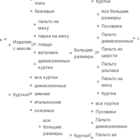
Куртки
mara
бежевые
все большие
размеры
пальто на
Пуховики
меху
Пальто
парки на меху
демисезонные
Изделия
плащи
с мехом
Пальто из
Большие
ветровки
шерсти
размеры
демисезонные
Пальто
куртки
альпака
все куртки
Пальто на
меху
демисезонные
Куртки
зимние
Куртки
итальянские
все куртки
кожаные
Пуховики
Пальто
все
демисезонные
большие
размеры
Пальто из
Куртки