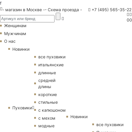
f
- магазин в Москве -
- Схема проезда -
+7 (495) 565-35-22
0
0
Женщинам
Мужчинам
О нас
Новинки
все пуховики
итальянские
длинные
средней
длины
короткие
стильные
Пуховики
с капюшоном
Новинки
с мехом
все пуховики
модные