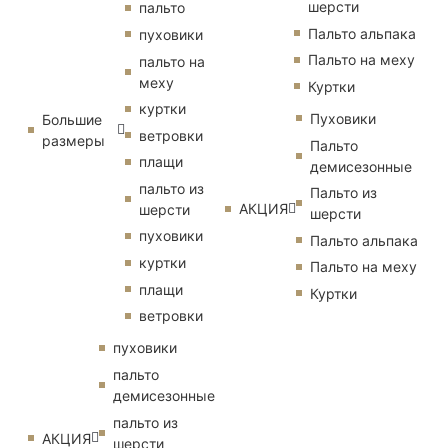
шерсти
пальто
Пальто альпака
пуховики
Пальто на меху
пальто на
меху
Куртки
куртки
Пуховики
Большие
ветровки
размеры
Пальто
плащи
демисезонные
пальто из
Пальто из
АКЦИЯ
шерсти
шерсти
пуховики
Пальто альпака
куртки
Пальто на меху
плащи
Куртки
ветровки
пуховики
пальто
демисезонные
пальто из
АКЦИЯ
шерсти