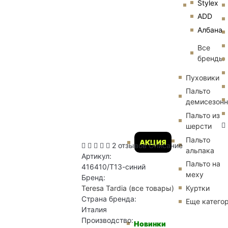
Stylex
ADD
Албана
Все
бренды
Пуховики
Пальто
демисезон
Пальто из
шерсти
Пальто
АКЦИЯ
2 отзывов
Описание
альпака
Артикул:
Пальто на
416410/Т13-синий
меху
Бренд:
Куртки
Teresa Tardia
(все товары)
Страна бренда:
Еще катего
Италия
Производство:
Новинки