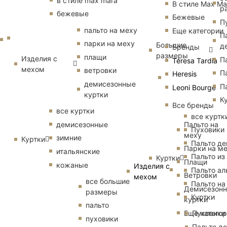
в стиле max mara
В стиле Max Ma
р
бежевые
Бежевые
П
пальто на меху
Еще категории
П
парки на меху
Большие
д
Бренды
размеры
плащи
Изделия с
П
Teresa Tardia
мехом
ветровки
П
Heresis
демисезонные
П
Leoni Bourge
куртки
К
Все бренды
все куртки
все куртк
Пальто на
демисезонные
Пуховики
меху
зимние
Куртки
Пальто д
Парки на м
итальянские
Пальто из
Куртки
Плащи
кожаные
Изделия с
Пальто ал
Ветровки
мехом
все большие
Пальто на
Демисезон
размеры
Куртки
куртки
пальто
Еще катего
Пуховики
пуховики
Пальто д