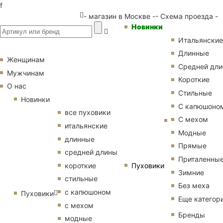
f
- магазин в Москве -
- Схема проезда -
Новинки
Итальянские
Длинные
Женщинам
Средней дл
Мужчинам
Короткие
О нас
Стильные
Новинки
С капюшоно
все пуховики
С мехом
итальянские
Модные
длинные
Прямые
средней длины
Приталенны
Пуховики
короткие
Зимние
стильные
Без меха
с капюшоном
Пуховики
Еще категор
с мехом
Бренды
модные