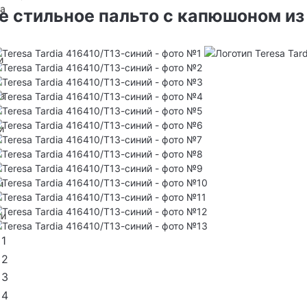
на
 стильное пальто с капюшоном из
и
з
и
и
ии
1
2
3
4