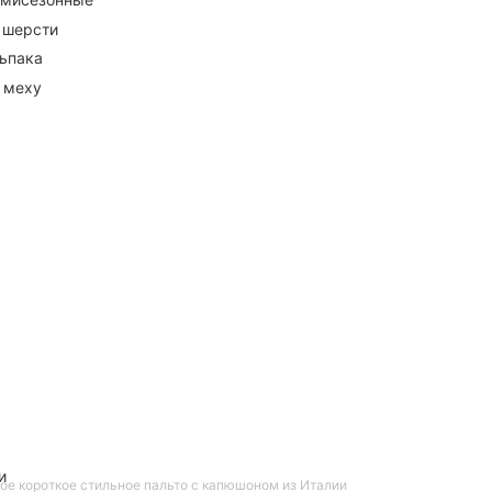
 шерсти
ьпака
 меху
и
е короткое стильное пальто с капюшоном из Италии