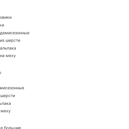
ховики
ки
 демисезонные
 из шерсти
 альпака
 на меху
о
емисезонные
 шерсти
ьпака
 меху
се большие