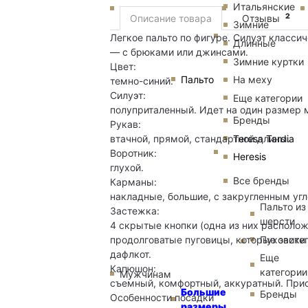
Итальянские
2
Описание товара
Отзывы
Зимние
Легкое пальто по фигуре. Силуэт класс
Длинные
— с брюками или джинсами.
Зимние куртки
Цвет:
Пальто
На меху
темно-синий.
Силуэт:
Еще категории
полуприталенный. Идет на один размер 
Бренды
Рукав:
Teresa Tardia
втачной, прямой, стандартной длины.
Воротник:
Heresis
глухой.
Все бренды
Карманы:
накладные, большие, с закругленным угл
Пальто из
Застежка:
шерсти
4 скрытые кнопки (одна из них располож
Пуховики
продолговатые пуговицы, которые застег
дафлкот.
Еще
Капюшон:
категории
Мужчинам
съемный, комфортный, аккуратный. Прист
Большие
Бренды
Особенности посадки
размеры