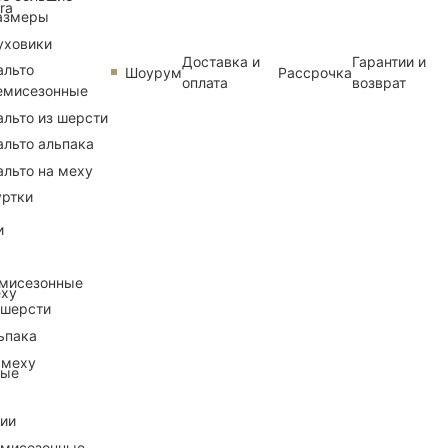
ra
азмеры
уховики
Доставка и
Гарантии и
альто
Шоурум
Рассрочка
оплата
возврат
емисезонные
альто из шерсти
альто альпака
альто на меху
уртки
и
емисезонные
еху
 шерсти
ьпака
 меху
ные
рии
емисезонные