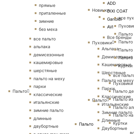
ADD
прямые
Новинки
DIXI COAT
приталенные
все пу
Garioldi
зимние
Пухови
AVI
без меха
Пальто
Все бренды
все пальто
Пальто
Пуховики
альпака
Альпака
Пальто
демисезонные
Демисезонные
Пальто
кашемировые
Кашемировые
Куртки
шерстяные
Шерстяные
все пальт
пальто на меху
Пальто на меху
Пуховики
парки
Парки
Пальто
Пальто д
классические
Классические
Пальто из
Пальто
итальянские
Итальянские
Пальто ал
зимние пальто
Зимние пальто
Пальто на
длинные
Длинные
Куртки
Пальто
двубортные
Двубортные
в