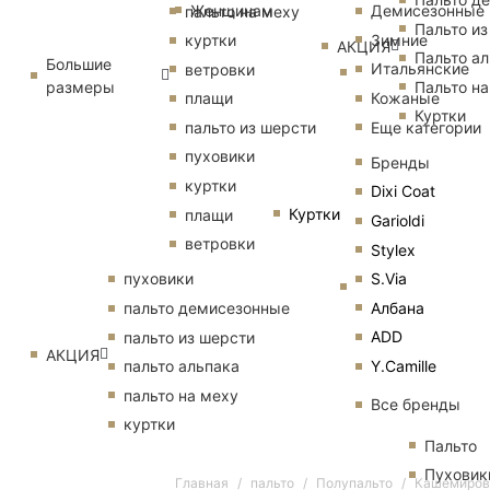
Женщинам
Демисезонные
пальто на меху
Пальто из
Зимние
куртки
АКЦИЯ
Пальто ал
Большие
Итальянские
ветровки
размеры
Пальто на
Кожаные
плащи
Куртки
Еще категории
пальто из шерсти
пуховики
Бренды
куртки
Dixi Coat
Куртки
плащи
Garioldi
ветровки
Stylex
S.Via
пуховики
Албана
пальто демисезонные
ADD
пальто из шерсти
АКЦИЯ
Y.Camille
пальто альпака
пальто на меху
Все бренды
куртки
Пальто
Пуховик
Главная
пальто
Полупальто
Кашемирово