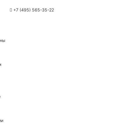
+7 (495) 565-35-22
ины
м
е
ии