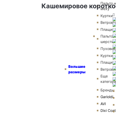
Пальто 
Кашемировое короткое
меху
Куртки
Ветровк
Плащи
Пальто и
шерсти
Пуховик
Куртки
Плащи
Большие
Ветровк
размеры
Еще
категор
Бренды
Garioldi
AVI
Dixi Coat