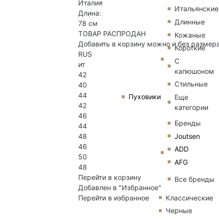
Италия
Итальянские
Длина:
Длинные
78 см
ТОВАР РАСПРОДАН
Кожаные
Добавить в корзину можно и без размер
Короткие
RUS
С
ит
капюшоном
42
Стильные
40
44
Пуховики
Еще
42
категории
46
Бренды
44
Joutsen
48
46
ADD
50
AFG
48
Перейти в корзину
Все бренды
Добавлен в "Избранное"
Классические
Перейти в избранное
Черные