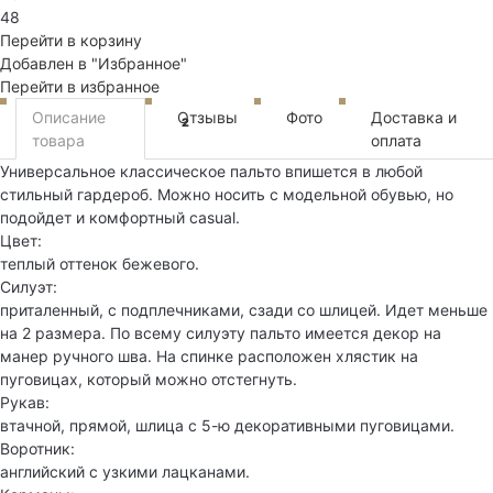
48
Перейти в корзину
Добавлен в "Избранное"
Перейти в избранное
Описание
Отзывы
Фото
Доставка и
2
товара
оплата
Универсальное классическое пальто впишется в любой
стильный гардероб. Можно носить с модельной обувью, но
подойдет и комфортный casual.
Цвет:
теплый оттенок бежевого.
Силуэт:
приталенный, с подплечниками, сзади со шлицей. Идет меньше
на 2 размера. По всему силуэту пальто имеется декор на
манер ручного шва. На спинке расположен хлястик на
пуговицах, который можно отстегнуть.
Рукав:
втачной, прямой, шлица с 5-ю декоративными пуговицами.
Воротник:
английский с узкими лацканами.