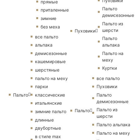
Пуховики
прямые
Пальто
приталенные
демисезонные
зимние
Пальто из
без меха
шерсти
Пуховики
все пальто
Пальто
альпака
альпака
демисезонные
Пальто на
меху
кашемировые
Куртки
шерстяные
пальто на меху
все пальто
парки
Пуховики
Пальто
классические
Пальто
демисезонные
итальянские
Пальто из
Пальто
зимние пальто
шерсти
длинные
Пальто альпака
двубортные
Пальто на меху
в стиле max