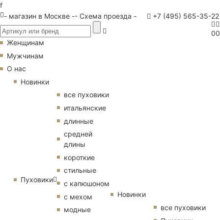
f
- магазин в Москве -
- Схема проезда -
+7 (495) 565-35-22
0
0
Женщинам
Мужчинам
О нас
Новинки
все пуховики
итальянские
длинные
средней
длины
короткие
стильные
Пуховики
с капюшоном
Новинки
с мехом
все пуховики
модные