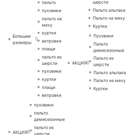
шерсти
пальто
Пальто альпака
пуховики
Пальто на меху
пальто на
меху
Куртки
куртки
Пуховики
Большие
ветровки
размеры
Пальто
плащи
демисезонные
пальто из
Пальто из
АКЦИЯ
шерсти
шерсти
пуховики
Пальто альпака
куртки
Пальто на меху
плащи
Куртки
ветровки
пуховики
пальто
демисезонные
пальто из
АКЦИЯ
шерсти