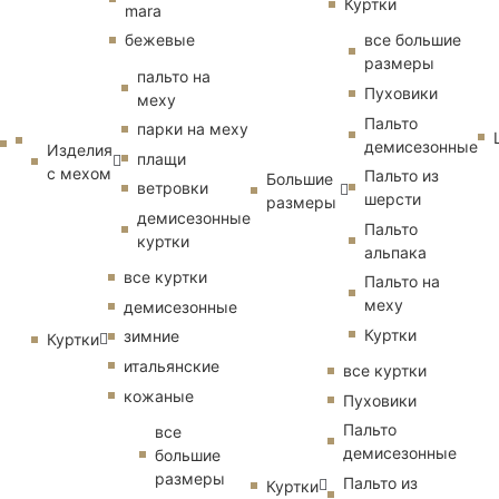
Куртки
mara
бежевые
все большие
размеры
пальто на
Пуховики
меху
Пальто
парки на меху
демисезонные
Изделия
плащи
с мехом
Пальто из
Большие
ветровки
шерсти
размеры
демисезонные
Пальто
куртки
альпака
все куртки
Пальто на
меху
демисезонные
Куртки
зимние
Куртки
итальянские
все куртки
кожаные
Пуховики
Пальто
все
демисезонные
большие
размеры
Пальто из
Куртки