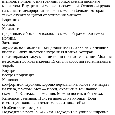
втачной, прямой, с внутренним трикотажным двойным
манжетом. Внутренний манжет несъемный. Основной рукав
на манжете декорирован тонкой кожаной бейкой, которая
также служит защитой от затирания манжета.
Воротник:
стойка.
Карманы:
прорезные, с боковым входом, в кожаной рамке. Застежка —
молния.
Застежка:
двухзамковая молния + ветрозащитная планка на 7 внешних
кнопах. Также имеется внутренняя планка, которая
предотвращает закусывание ткани при застегивании. Молния
не доходит до края изделия 15 см для удобства застегивания и
ходьбы.
Внутри:
пестрая подкладка.
Капюшон:
комфортной глубины, хорошо держится на голове, не падает
на глаза, с мехом. Мех — песец, окрашен в тон пальто,
съемный. Застежка — молния. Можно носить и без меха.
Капюшон съемный. Пристегивается на кнопки. Если
отстегнуть капюшон остается воротник-стойка.
Особенности посадки
Подходит на рост 155-176 см. Подходит на узкие и широкие