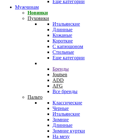
Еще категории
Мужчинам
Новинки
Пуховики
Итальянские
Длинные
Кожаные
Короткие
С капюшоном
Стильные
Еще категории
Бренды
Joutsen
ADD
AFG
Все бренды
Пальто
Классические
Черные
Итальянские
Зимние
Длинные
Зимние куртки
На меху