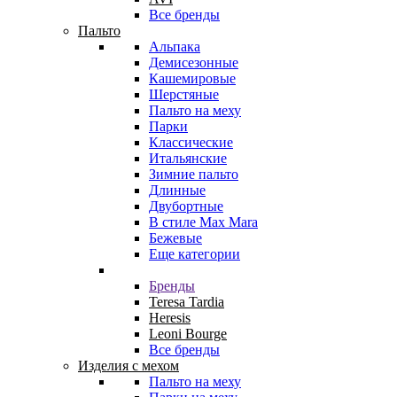
Все бренды
Пальто
Альпака
Демисезонные
Кашемировые
Шерстяные
Пальто на меху
Парки
Классические
Итальянские
Зимние пальто
Длинные
Двубортные
В стиле Max Mara
Бежевые
Еще категории
Бренды
Teresa Tardia
Heresis
Leoni Bourge
Все бренды
Изделия с мехом
Пальто на меху