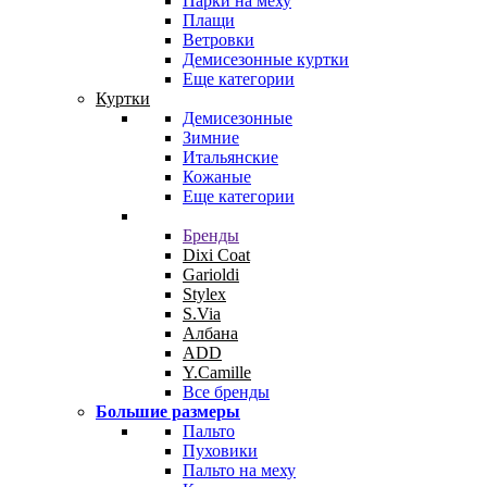
Парки на меху
Плащи
Ветровки
Демисезонные куртки
Еще категории
Куртки
Демисезонные
Зимние
Итальянские
Кожаные
Еще категории
Бренды
Dixi Coat
Garioldi
Stylex
S.Via
Албана
ADD
Y.Camille
Все бренды
Большие размеры
Пальто
Пуховики
Пальто на меху