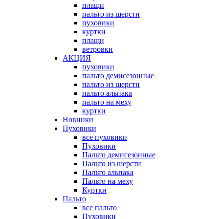
плащи
пальто из шерсти
пуховики
куртки
плащи
ветровки
АКЦИЯ
пуховики
пальто демисезонные
пальто из шерсти
пальто альпака
пальто на меху
куртки
Новинки
Пуховики
все пуховики
Пуховики
Пальто демисезонные
Пальто из шерсти
Пальто альпака
Пальто на меху
Куртки
Пальто
все пальто
Пуховики