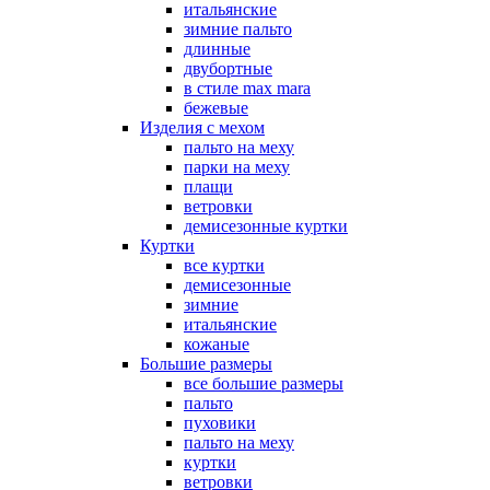
итальянские
зимние пальто
длинные
двубортные
в стиле max mara
бежевые
Изделия с мехом
пальто на меху
парки на меху
плащи
ветровки
демисезонные куртки
Куртки
все куртки
демисезонные
зимние
итальянские
кожаные
Большие размеры
все большие размеры
пальто
пуховики
пальто на меху
куртки
ветровки