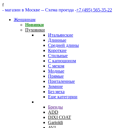
f
- магазин в Москве -
- Схема проезда -
+7 (495) 565-35-22
Женщинам
Новинки
Пуховики
Итальянские
Длинные
Средней длины
Короткие
Стильные
С капюшоном
С мехом
Модные
Прямые
Приталенные
Зимние
Без меха
Еще категории
Бренды
ADD
DIXI COAT
Garioldi
AVI