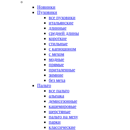
Новинки
Пуховики
все пуховики
итальянские
длинные
средней длины
короткие
стильные
с капюшоном
с мехом
модные
прямые
приталенные
зимние
без меха
Пальто
все пальто
альпака
демисезонные
кашемировые
шерстяные
пальто на меху
парки
классические