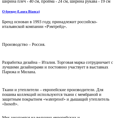
ширина плеч -
40
см, пройма -
24
см, ширина рукава -
19
см
О бренде (Laura Bianca)
Бренд основан в 1993 году, принадлежит российско-
итальянской компании «Рэмтрейд».
Производство – Россия.
Разработка дизайна – Италия. Торговая марка сотрудничает с
лучшими дизайнерами и постоянно участвует в выставках
Парижа и Милана.
Ткани и утеплители – европейские производители. Для
пошива коллекций используются ткани с мембраной и
защитным покрытием «waterproof» и дышащий утеплитель
«Isosoft».
Мех закупается на ведущих европейских и