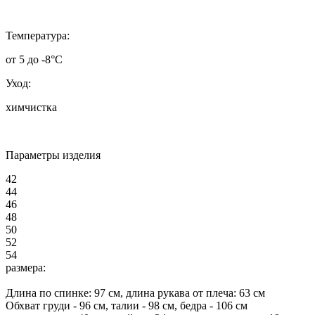
Т
емпература:
от 5 до -8°C
Уход:
химчистка
Параметры изделия
42
44
46
48
50
52
54
размера:
Длина по спинке:
97
см, длина рукава от плеча:
63
см
Обхват груди -
96
см, талии -
98
см, бедра -
106
см