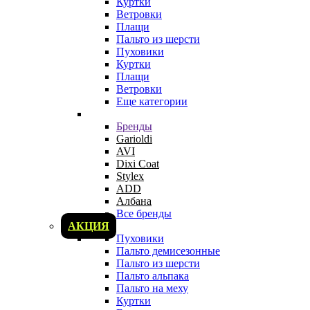
Куртки
Ветровки
Плащи
Пальто из шерсти
Пуховики
Куртки
Плащи
Ветровки
Еще категории
Бренды
Garioldi
AVI
Dixi Coat
Stylex
ADD
Албана
Все бренды
АКЦИЯ
Пуховики
Пальто демисезонные
Пальто из шерсти
Пальто альпака
Пальто на меху
Куртки