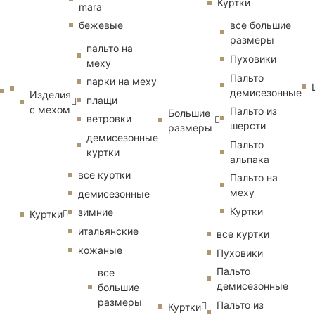
Куртки
mara
бежевые
все большие
размеры
пальто на
Пуховики
меху
Пальто
парки на меху
демисезонные
Изделия
плащи
с мехом
Пальто из
Большие
ветровки
шерсти
размеры
демисезонные
Пальто
куртки
альпака
все куртки
Пальто на
меху
демисезонные
Куртки
зимние
Куртки
итальянские
все куртки
кожаные
Пуховики
Пальто
все
демисезонные
большие
размеры
Пальто из
Куртки