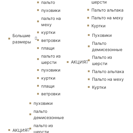
шерсти
пальто
Пальто альпака
пуховики
Пальто на меху
пальто на
меху
Куртки
куртки
Пуховики
Большие
ветровки
размеры
Пальто
плащи
демисезонные
пальто из
Пальто из
АКЦИЯ
шерсти
шерсти
пуховики
Пальто альпака
куртки
Пальто на меху
плащи
Куртки
ветровки
пуховики
пальто
демисезонные
пальто из
АКЦИЯ
шерсти