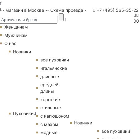
f
- магазин в Москве -
- Схема проезда -
+7 (495) 565-35-22
0
0
Женщинам
Мужчинам
О нас
Новинки
все пуховики
итальянские
длинные
средней
длины
короткие
стильные
Пуховики
с капюшоном
Новинки
с мехом
все пуховики
модные