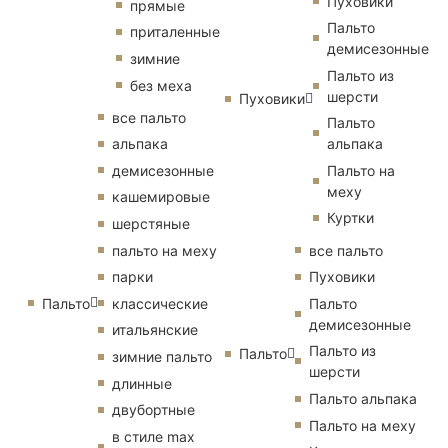
Пуховики
прямые
Пальто
приталенные
демисезонные
зимние
Пальто из
без меха
шерсти
Пуховики
все пальто
Пальто
альпака
альпака
демисезонные
Пальто на
меху
кашемировые
Куртки
шерстяные
пальто на меху
все пальто
парки
Пуховики
Пальто
классические
Пальто
демисезонные
итальянские
Пальто из
Пальто
зимние пальто
шерсти
длинные
Пальто альпака
двубортные
Пальто на меху
в стиле max