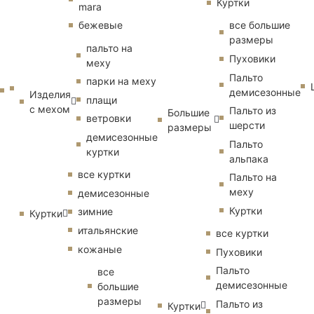
Куртки
mara
бежевые
все большие
размеры
пальто на
Пуховики
меху
Пальто
парки на меху
демисезонные
Изделия
плащи
с мехом
Пальто из
Большие
ветровки
шерсти
размеры
демисезонные
Пальто
куртки
альпака
все куртки
Пальто на
меху
демисезонные
Куртки
зимние
Куртки
итальянские
все куртки
кожаные
Пуховики
Пальто
все
демисезонные
большие
размеры
Пальто из
Куртки