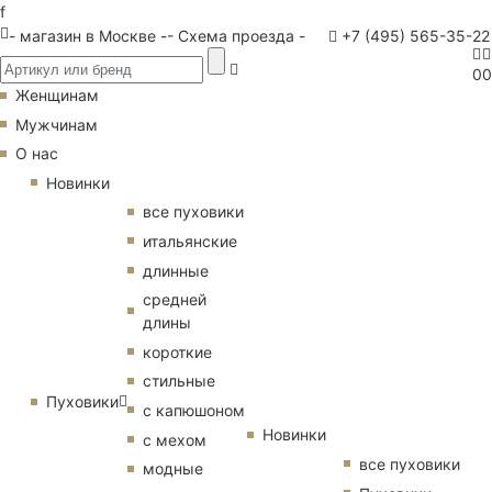
f
- магазин в Москве -
- Схема проезда -
+7 (495) 565-35-22
0
0
Женщинам
Мужчинам
О нас
Новинки
все пуховики
итальянские
длинные
средней
длины
короткие
стильные
Пуховики
с капюшоном
Новинки
с мехом
все пуховики
модные