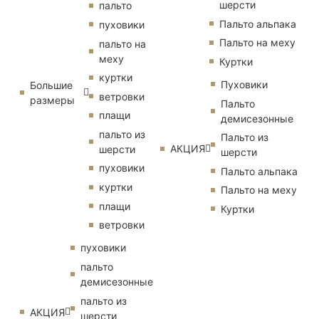
шерсти
пальто
Пальто альпака
пуховики
Пальто на меху
пальто на
меху
Куртки
куртки
Пуховики
Большие
ветровки
размеры
Пальто
плащи
демисезонные
пальто из
Пальто из
АКЦИЯ
шерсти
шерсти
пуховики
Пальто альпака
куртки
Пальто на меху
плащи
Куртки
ветровки
пуховики
пальто
демисезонные
пальто из
АКЦИЯ
шерсти