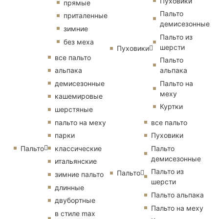
Пуховики
прямые
Пальто
приталенные
демисезонные
зимние
Пальто из
без меха
шерсти
Пуховики
все пальто
Пальто
альпака
альпака
демисезонные
Пальто на
меху
кашемировые
Куртки
шерстяные
пальто на меху
все пальто
парки
Пуховики
Пальто
классические
Пальто
демисезонные
итальянские
Пальто из
Пальто
зимние пальто
шерсти
длинные
Пальто альпака
двубортные
Пальто на меху
в стиле max