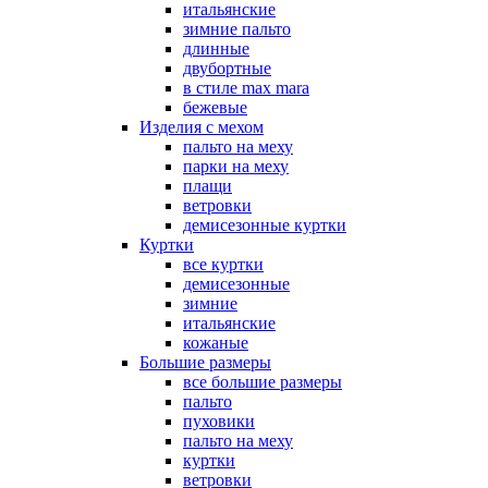
итальянские
зимние пальто
длинные
двубортные
в стиле max mara
бежевые
Изделия с мехом
пальто на меху
парки на меху
плащи
ветровки
демисезонные куртки
Куртки
все куртки
демисезонные
зимние
итальянские
кожаные
Большие размеры
все большие размеры
пальто
пуховики
пальто на меху
куртки
ветровки