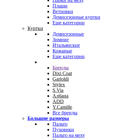
Парки на меху
Плащи
Ветровки
Демисезонные куртки
Еще категории
Куртки
Демисезонные
Зимние
Итальянские
Кожаные
Еще категории
Бренды
Dixi Coat
Garioldi
Stylex
S.Via
Албана
ADD
Y.Camille
Все бренды
Большие размеры
Пальто
Пуховики
Пальто на меху