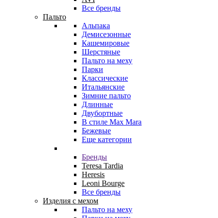
Все бренды
Пальто
Альпака
Демисезонные
Кашемировые
Шерстяные
Пальто на меху
Парки
Классические
Итальянские
Зимние пальто
Длинные
Двубортные
В стиле Max Mara
Бежевые
Еще категории
Бренды
Teresa Tardia
Heresis
Leoni Bourge
Все бренды
Изделия с мехом
Пальто на меху