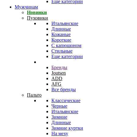
Еще категории
Мужчинам
Новинки
Пуховики
Итальянские
Длинные
Кожаные
Короткие
С капюшоном
Стильные
Еще категории
Бренды
Joutsen
ADD
AFG
Все бренды
Пальто
Классические
Черные
Итальянские
Зимние
Длинные
Зимние куртки
На меху