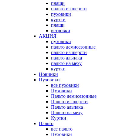
плащи
пальто из шерсти
пуховики
куртки
плащи
ветровки
АКЦИЯ
пуховики
пальто демисезонные
пальто из шерсти
пальто альпака
пальто на меху
куртки
Новинки
Пуховики
все пуховики
Пуховики
Пальто демисезонные
Пальто из шерсти
Пальто альпака
Пальто на меху
Куртки
Пальто
все пальто
Пуховики