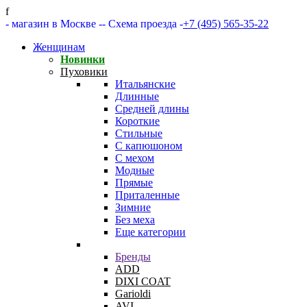
f
- магазин в Москве -
- Схема проезда -
+7 (495) 565-35-22
Женщинам
Новинки
Пуховики
Итальянские
Длинные
Средней длины
Короткие
Стильные
С капюшоном
С мехом
Модные
Прямые
Приталенные
Зимние
Без меха
Еще категории
Бренды
ADD
DIXI COAT
Garioldi
AVI