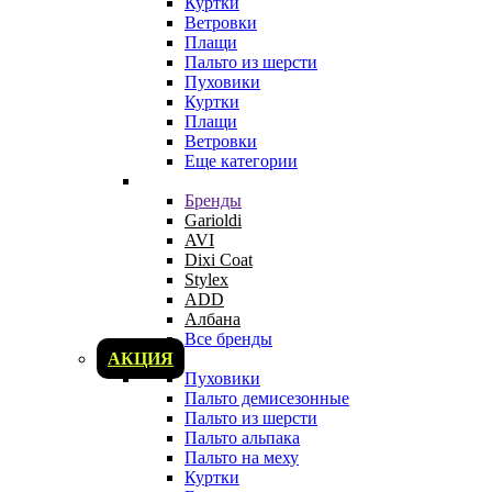
Куртки
Ветровки
Плащи
Пальто из шерсти
Пуховики
Куртки
Плащи
Ветровки
Еще категории
Бренды
Garioldi
AVI
Dixi Coat
Stylex
ADD
Албана
Все бренды
АКЦИЯ
Пуховики
Пальто демисезонные
Пальто из шерсти
Пальто альпака
Пальто на меху
Куртки