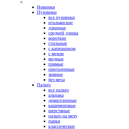
Новинки
Пуховики
все пуховики
итальянские
длинные
средней длины
короткие
стильные
с капюшоном
с мехом
модные
прямые
приталенные
зимние
без меха
Пальто
все пальто
альпака
демисезонные
кашемировые
шерстяные
пальто на меху
парки
классические