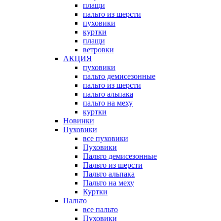
плащи
пальто из шерсти
пуховики
куртки
плащи
ветровки
АКЦИЯ
пуховики
пальто демисезонные
пальто из шерсти
пальто альпака
пальто на меху
куртки
Новинки
Пуховики
все пуховики
Пуховики
Пальто демисезонные
Пальто из шерсти
Пальто альпака
Пальто на меху
Куртки
Пальто
все пальто
Пуховики