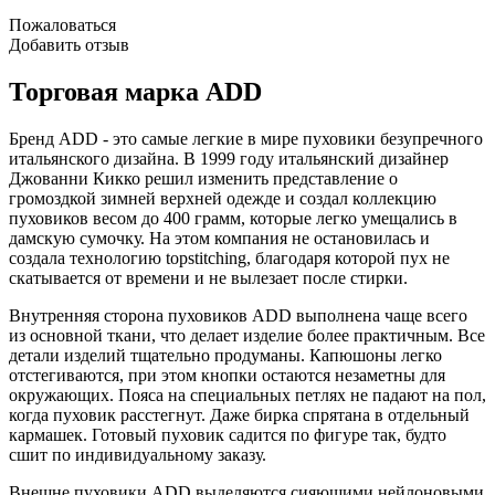
Пожаловаться
Добавить отзыв
Торговая марка ADD
Бренд ADD - это самые легкие в мире пуховики безупречного
итальянского дизайна. В 1999 году итальянский дизайнер
Джованни Кикко решил изменить представление о
громоздкой зимней верхней одежде и создал коллекцию
пуховиков весом до 400 грамм, которые легко умещались в
дамскую сумочку. На этом компания не остановилась и
создала технологию topstitching, благодаря которой пух не
скатывается от времени и не вылезает после стирки.
Внутренняя сторона пуховиков ADD выполнена чаще всего
из основной ткани, что делает изделие более практичным. Все
детали изделий тщательно продуманы. Капюшоны легко
отстегиваются, при этом кнопки остаются незаметны для
окружающих. Пояса на специальных петлях не падают на пол,
когда пуховик расстегнут. Даже бирка спрятана в отдельный
кармашек. Готовый пуховик садится по фигуре так, будто
сшит по индивидуальному заказу.
Внешне пуховики ADD выделяются сияющими нейлоновыми