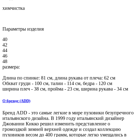
химчистка
Параметры изделия
40
42
44
46
48
размера:
Длина по спинке:
81
см, длина рукава от плеча:
62
см
Обхват груди -
100
см, талии -
114
см, бедра -
120
см
ширина плеч -
38
см, пройма -
23
см, ширина рукава -
34
см
О бренде (ADD)
Бренд ADD - это самые легкие в мире пуховики безупречного
итальянского дизайна. В 1999 году итальянский дизайнер
Джованни Кикко решил изменить представление о
громоздкой зимней верхней одежде и создал коллекцию
пуховиков весом до 400 грамм, которые легко умещались в