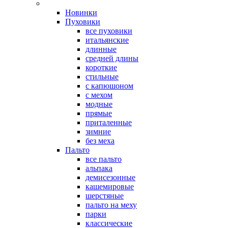
Новинки
Пуховики
все пуховики
итальянские
длинные
средней длины
короткие
стильные
с капюшоном
с мехом
модные
прямые
приталенные
зимние
без меха
Пальто
все пальто
альпака
демисезонные
кашемировые
шерстяные
пальто на меху
парки
классические