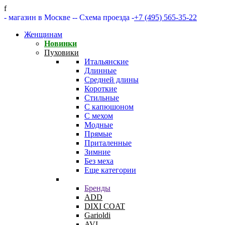
f
- магазин в Москве -
- Схема проезда -
+7 (495) 565-35-22
Женщинам
Новинки
Пуховики
Итальянские
Длинные
Средней длины
Короткие
Стильные
С капюшоном
С мехом
Модные
Прямые
Приталенные
Зимние
Без меха
Еще категории
Бренды
ADD
DIXI COAT
Garioldi
AVI