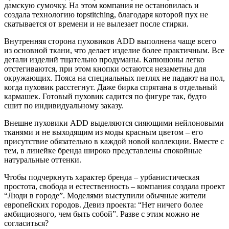
дамскую сумочку. На этом компания не остановилась и
создала технологию topstitching, благодаря которой пух не
скатывается от времени и не вылезает после стирки.
Внутренняя сторона пуховиков ADD выполнена чаще всего
из основной ткани, что делает изделие более практичным. Все
детали изделий тщательно продуманы. Капюшоны легко
отстегиваются, при этом кнопки остаются незаметны для
окружающих. Пояса на специальных петлях не падают на пол,
когда пуховик расстегнут. Даже бирка спрятана в отдельный
кармашек. Готовый пуховик садится по фигуре так, будто
сшит по индивидуальному заказу.
Внешне пуховики ADD выделяются сияющими нейлоновыми
тканями и не выходящим из моды красным цветом – его
присутствие обязательно в каждой новой коллекции. Вместе с
тем, в линейке бренда широко представлены спокойные
натуральные оттенки.
Чтобы подчеркнуть характер бренда – урбанистическая
простота, свобода и естественность – компания создала проект
“Люди в городе”. Моделями выступили обычные жители
европейских городов. Девиз проекта: “Нет ничего более
амбициозного, чем быть собой”. Разве с этим можно не
согласиться?