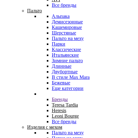
Все бренды
Пальто
Альпака
Демисезонные
Кашемировые
Шерстяные
Пальто на меху
Парки
Классические
Итальянские
Зимние пальто
Длинные
Двубортные
В стиле Max Mara
Бежевые
Еще категории
Бренды
Teresa Tardia
Heresis
Leoni Bourge
Все бренды
Изделия с мехом
Пальто на меху