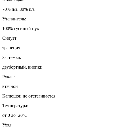
70% п/э, 30% п/а
Утеплитель:
100% гусиный пух
Силуэт:
трапеция
Застежка:
двубортный, кнопки
Рукав:
втачной
Капюшон не отстегивается
Т
емпература:
от 0 до -20°C
Уход: