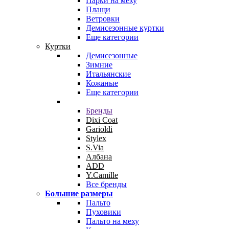
Парки на меху
Плащи
Ветровки
Демисезонные куртки
Еще категории
Куртки
Демисезонные
Зимние
Итальянские
Кожаные
Еще категории
Бренды
Dixi Coat
Garioldi
Stylex
S.Via
Албана
ADD
Y.Camille
Все бренды
Большие размеры
Пальто
Пуховики
Пальто на меху