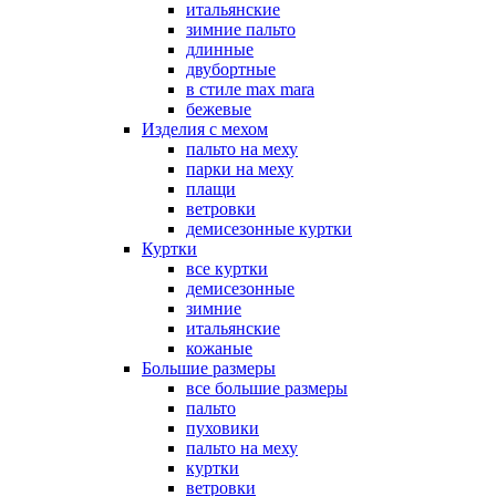
итальянские
зимние пальто
длинные
двубортные
в стиле max mara
бежевые
Изделия с мехом
пальто на меху
парки на меху
плащи
ветровки
демисезонные куртки
Куртки
все куртки
демисезонные
зимние
итальянские
кожаные
Большие размеры
все большие размеры
пальто
пуховики
пальто на меху
куртки
ветровки