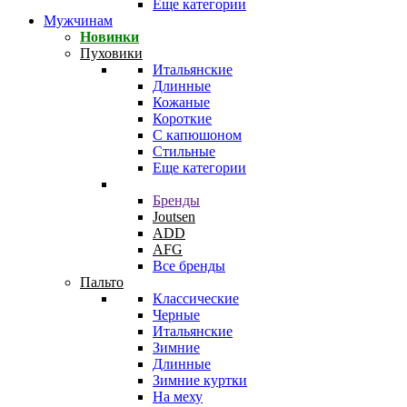
Еще категории
Мужчинам
Новинки
Пуховики
Итальянские
Длинные
Кожаные
Короткие
С капюшоном
Стильные
Еще категории
Бренды
Joutsen
ADD
AFG
Все бренды
Пальто
Классические
Черные
Итальянские
Зимние
Длинные
Зимние куртки
На меху