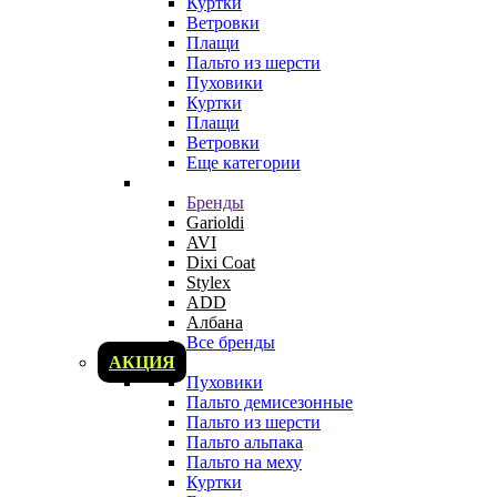
Куртки
Ветровки
Плащи
Пальто из шерсти
Пуховики
Куртки
Плащи
Ветровки
Еще категории
Бренды
Garioldi
AVI
Dixi Coat
Stylex
ADD
Албана
Все бренды
АКЦИЯ
Пуховики
Пальто демисезонные
Пальто из шерсти
Пальто альпака
Пальто на меху
Куртки