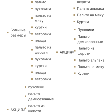
шерсти
пальто
Пальто альпака
пуховики
Пальто на меху
пальто на
меху
Куртки
куртки
Пуховики
Большие
ветровки
размеры
Пальто
плащи
демисезонные
пальто из
Пальто из
АКЦИЯ
шерсти
шерсти
пуховики
Пальто альпака
куртки
Пальто на меху
плащи
Куртки
ветровки
пуховики
пальто
демисезонные
пальто из
АКЦИЯ
шерсти