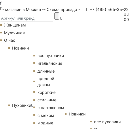
f
- магазин в Москве -
- Схема проезда -
+7 (495) 565-35-22
0
0
Женщинам
Мужчинам
О нас
Новинки
все пуховики
итальянские
длинные
средней
длины
короткие
стильные
Пуховики
с капюшоном
Новинки
с мехом
все пуховики
модные