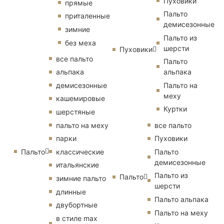
Пуховики
прямые
Пальто
приталенные
демисезонные
зимние
Пальто из
без меха
шерсти
Пуховики
все пальто
Пальто
альпака
альпака
демисезонные
Пальто на
меху
кашемировые
Куртки
шерстяные
пальто на меху
все пальто
парки
Пуховики
Пальто
классические
Пальто
демисезонные
итальянские
Пальто из
Пальто
зимние пальто
шерсти
длинные
Пальто альпака
двубортные
Пальто на меху
в стиле max