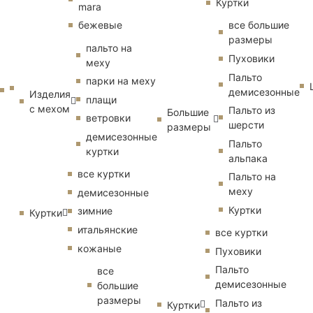
Куртки
mara
бежевые
все большие
размеры
пальто на
Пуховики
меху
Пальто
парки на меху
демисезонные
Изделия
плащи
с мехом
Пальто из
Большие
ветровки
шерсти
размеры
демисезонные
Пальто
куртки
альпака
все куртки
Пальто на
меху
демисезонные
Куртки
зимние
Куртки
итальянские
все куртки
кожаные
Пуховики
Пальто
все
демисезонные
большие
размеры
Пальто из
Куртки