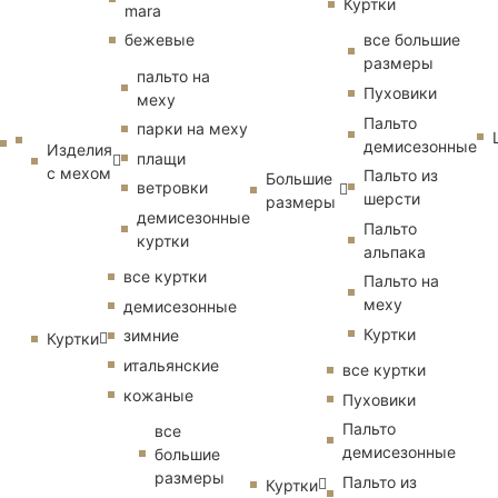
Куртки
mara
бежевые
все большие
размеры
пальто на
Пуховики
меху
Пальто
парки на меху
демисезонные
Изделия
плащи
с мехом
Пальто из
Большие
ветровки
шерсти
размеры
демисезонные
Пальто
куртки
альпака
все куртки
Пальто на
меху
демисезонные
Куртки
зимние
Куртки
итальянские
все куртки
кожаные
Пуховики
Пальто
все
демисезонные
большие
размеры
Пальто из
Куртки