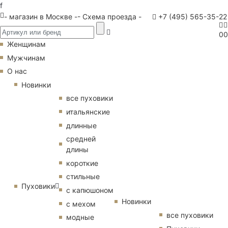
f
- магазин в Москве -
- Схема проезда -
+7 (495) 565-35-22
0
0
Женщинам
Мужчинам
О нас
Новинки
все пуховики
итальянские
длинные
средней
длины
короткие
стильные
Пуховики
с капюшоном
Новинки
с мехом
все пуховики
модные