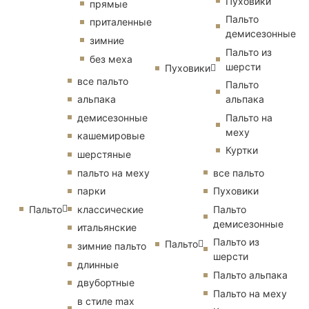
Пуховики
прямые
Пальто
приталенные
демисезонные
зимние
Пальто из
без меха
шерсти
Пуховики
все пальто
Пальто
альпака
альпака
демисезонные
Пальто на
меху
кашемировые
Куртки
шерстяные
пальто на меху
все пальто
парки
Пуховики
Пальто
классические
Пальто
демисезонные
итальянские
Пальто из
Пальто
зимние пальто
шерсти
длинные
Пальто альпака
двубортные
Пальто на меху
в стиле max