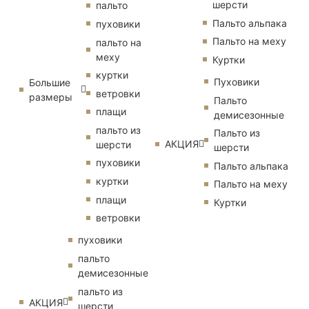
шерсти
пальто
Пальто альпака
пуховики
Пальто на меху
пальто на
меху
Куртки
куртки
Пуховики
Большие
ветровки
размеры
Пальто
плащи
демисезонные
пальто из
Пальто из
АКЦИЯ
шерсти
шерсти
пуховики
Пальто альпака
куртки
Пальто на меху
плащи
Куртки
ветровки
пуховики
пальто
демисезонные
пальто из
АКЦИЯ
шерсти