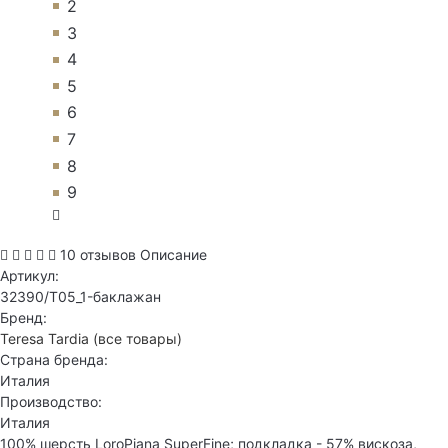
2
3
4
5
6
7
8
9
10 отзывов
Описание
Артикул:
32390/T05_1-баклажан
Бренд:
Teresa Tardia
(все товары)
Страна бренда:
Италия
Производство:
Италия
100% шерсть LoroPiana SuperFine; подкладка - 57% вискоза,