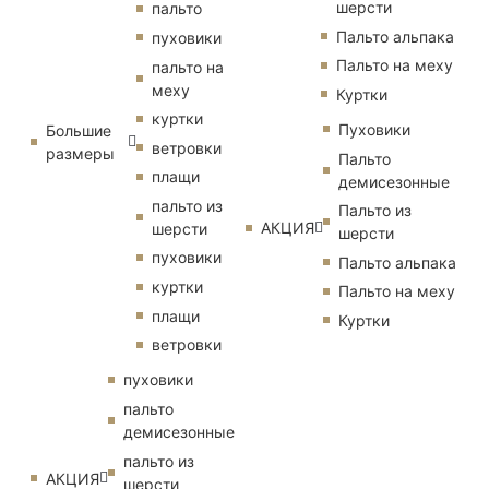
шерсти
пальто
Пальто альпака
пуховики
Пальто на меху
пальто на
меху
Куртки
куртки
Пуховики
Большие
ветровки
размеры
Пальто
плащи
демисезонные
пальто из
Пальто из
АКЦИЯ
шерсти
шерсти
пуховики
Пальто альпака
куртки
Пальто на меху
плащи
Куртки
ветровки
пуховики
пальто
демисезонные
пальто из
АКЦИЯ
шерсти