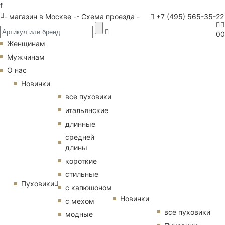
f
- магазин в Москве -
- Схема проезда -
+7 (495) 565-35-22
0
0
Женщинам
Мужчинам
О нас
Новинки
все пуховики
итальянские
длинные
средней
длины
короткие
стильные
Пуховики
с капюшоном
Новинки
с мехом
все пуховики
модные