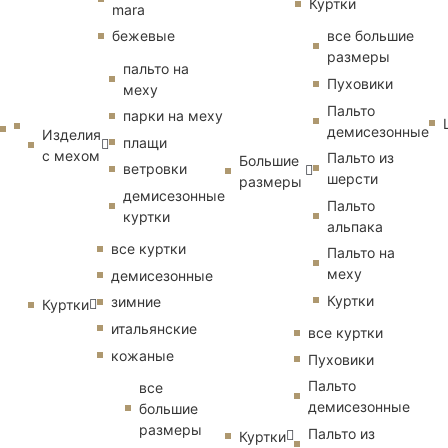
Куртки
mara
бежевые
все большие
размеры
пальто на
Пуховики
меху
Пальто
парки на меху
демисезонные
Изделия
плащи
с мехом
Пальто из
Большие
ветровки
шерсти
размеры
демисезонные
Пальто
куртки
альпака
все куртки
Пальто на
меху
демисезонные
Куртки
зимние
Куртки
итальянские
все куртки
кожаные
Пуховики
Пальто
все
демисезонные
большие
размеры
Пальто из
Куртки