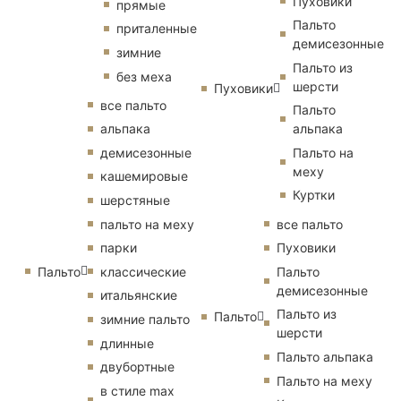
Пуховики
прямые
Пальто
приталенные
демисезонные
зимние
Пальто из
без меха
шерсти
Пуховики
все пальто
Пальто
альпака
альпака
демисезонные
Пальто на
меху
кашемировые
Куртки
шерстяные
пальто на меху
все пальто
парки
Пуховики
Пальто
классические
Пальто
демисезонные
итальянские
Пальто из
Пальто
зимние пальто
шерсти
длинные
Пальто альпака
двубортные
Пальто на меху
в стиле max