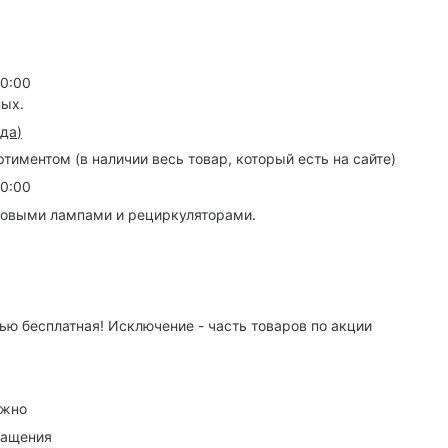
20:00
ных.
зда
)
иментом (в наличии весь товар, который есть на сайте)
20:00
товыми лампами и рециркуляторами.
ю бесплатная! Исключение - часть товаров по акции
ужно
ращения