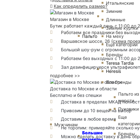
Итальянские
Как определить размер?
Зимние
Магазин в Москве
Длинные
Бутик работает каждый день с 11:00 до 
Зимние куртки
Работаем все праздники без выход
Пальто
На меху
Варшавское шоссе, 26
(
схема прое
Еще категории
Большой шоу-рум с огромным ассорт
Бренды
Работаем без выходных с 11:00 до 
Teresa Tardia
Зал дезинфицируерся ультрафиоле
Heresis
подробнее >>
Все бренды
Доставка по Москве и области
Пальто из
Бесплатно и без спешки
шерсти
Доставка в пределах МКАД полность
Пуховики
Привозим до 10 вещей на выбор
Еще
Доставим в любое время
категории
Мужчинам
Не торопим: примеряйте сколько н
Большие
Бренды
Можно сделать доставку в день об
размеры