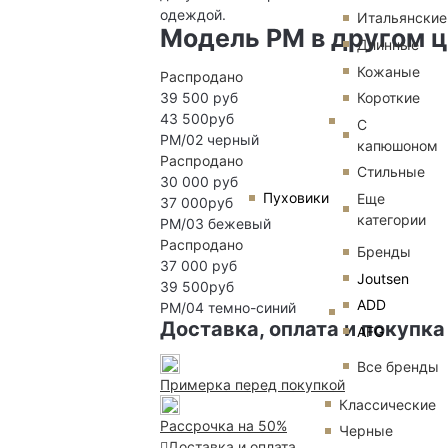
одеждой.
Итальянские
Модель PM в другом ц
Длинные
Кожаные
Распродано
Короткие
39 500 руб
43 500руб
С
PM/02
черный
капюшоном
Распродано
Стильные
30 000 руб
Пуховики
Еще
37 000руб
категории
PM/03
бежевый
Распродано
Бренды
37 000 руб
Joutsen
39 500руб
ADD
PM/04
темно-синий
Доставка, оплата и покупка
AFG
Все бренды
Примерка перед покупкой
Классические
Рассрочка на 50%
Черные
Доставка и оплата