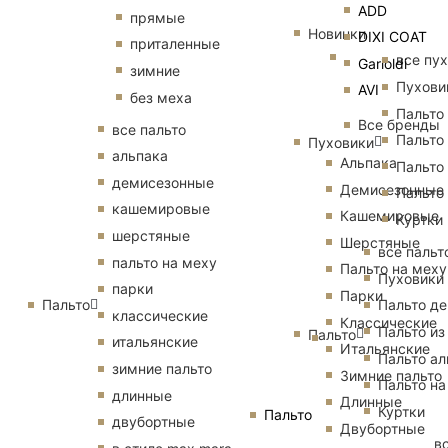
ADD
прямые
Новинки
DIXI COAT
приталенные
все пу
Garioldi
зимние
Пухови
AVI
без меха
Пальто
Все бренды
все пальто
Пальто
Пуховики
альпака
Альпака
Пальто
демисезонные
Демисезонные
Пальто
кашемировые
Кашемировые
Куртки
шерстяные
Шерстяные
все пальт
пальто на меху
Пальто на меху
Пуховики
парки
Парки
Пальто
Пальто д
классические
Классические
Пальто из
Пальто
итальянские
Итальянские
Пальто ал
зимние пальто
Зимние пальто
Пальто на
длинные
Длинные
Куртки
Пальто
двубортные
Двубортные
в