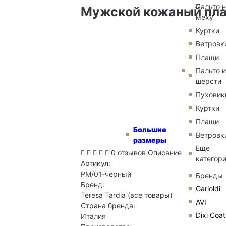
Пальто 
Мужской кожаный пл
меху
Куртки
Ветровк
Плащи
Пальто и
шерсти
Пуховик
Куртки
Плащи
Большие
Ветровк
размеры
Еще
0 отзывов
Описание
категор
Артикул:
PM/01-черный
Бренды
Бренд:
Garioldi
Teresa Tardia
(все товары)
AVI
Страна бренда:
Dixi Coat
Италия