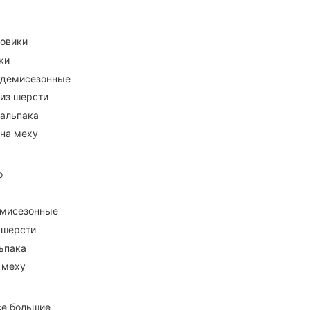
ховики
ки
 демисезонные
 из шерсти
 альпака
 на меху
о
емисезонные
 шерсти
ьпака
 меху
се большие