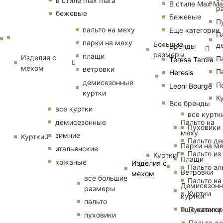
в стиле max mara
В стиле Max Ma
р
бежевые
Бежевые
П
пальто на меху
Еще категории
П
парки на меху
Большие
д
Бренды
размеры
плащи
Изделия с
П
Teresa Tardia
мехом
ветровки
П
Heresis
демисезонные
П
Leoni Bourge
куртки
К
Все бренды
все куртки
все куртк
Пальто на
демисезонные
Пуховики
меху
зимние
Куртки
Пальто д
Парки на м
итальянские
Пальто из
Куртки
Плащи
кожаные
Изделия с
Пальто ал
Ветровки
мехом
все большие
Пальто на
Демисезон
размеры
Куртки
куртки
пальто
Еще катего
Пуховики
пуховики
Пальто д