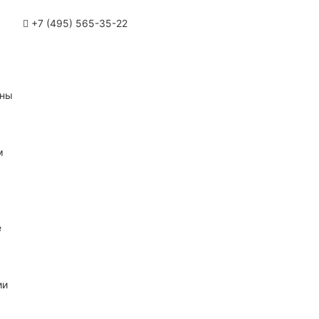
+7 (495) 565-35-22
ины
м
е
ии