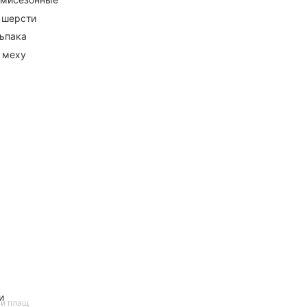
 шерсти
ьпака
 меху
и
й плащ