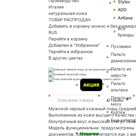
Производство:
Stylex
Италия
ADD
натуральная кожа
Албана
ТОВАР РАСПРОДАН
Добавить в корзину можно и без размер
Все
RUS
бренды
Перейти в корзину
Добавлен в "Избранное"
Пуховики
Перейти в избранное
Пальто
В других цветах
демисезон
Пальто из
шерсти
Пальто
АКЦИЯ
альпака
Пальто на
0
Описание товара
Отзывы
меху
Мужской черный кожаный плащ средней 
Куртки
Выполненное из кожи высшего качества 
Еще катего
безупречный вкус и высокий статус свое
Модель функциональна: предусмотрены 
Новинки
документов. Хорошо сочетается как с ве