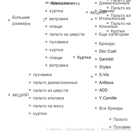
Женщинам
Демисезонные
пальто на меху
Пальто из
Зимние
куртки
АКЦИЯ
Пальто ал
Большие
Итальянские
ветровки
размеры
Пальто на
Кожаные
плащи
Куртки
Еще категории
пальто из шерсти
пуховики
Бренды
куртки
Dixi Coat
Куртки
плащи
Garioldi
ветровки
Stylex
S.Via
пуховики
Албана
пальто демисезонные
ADD
пальто из шерсти
АКЦИЯ
Y.Camille
пальто альпака
пальто на меху
Все бренды
куртки
Пальто
Пуховик
Главная
Мужские плащи
Мужской кожаны