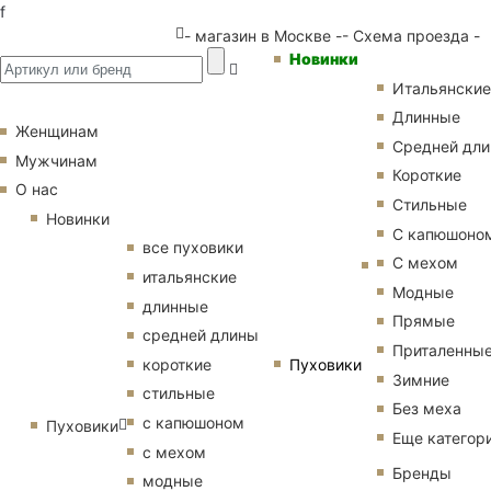
f
- магазин в Москве -
- Схема проезда -
Новинки
Итальянские
Длинные
Женщинам
Средней дл
Мужчинам
Короткие
О нас
Стильные
Новинки
С капюшоно
все пуховики
С мехом
итальянские
Модные
длинные
Прямые
средней длины
Приталенны
Пуховики
короткие
Зимние
стильные
Без меха
с капюшоном
Пуховики
Еще категор
с мехом
Бренды
модные