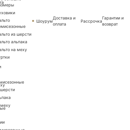
ra
азмеры
уховики
Доставка и
Гарантии и
альто
Шоурум
Рассрочка
оплата
возврат
емисезонные
альто из шерсти
альто альпака
альто на меху
уртки
и
емисезонные
еху
 шерсти
ьпака
 меху
ные
рии
емисезонные