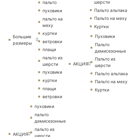
шерсти
пальто
Пальто альпака
пуховики
Пальто на меху
пальто на
меху
Куртки
куртки
Пуховики
Большие
ветровки
размеры
Пальто
плащи
демисезонные
пальто из
Пальто из
АКЦИЯ
шерсти
шерсти
пуховики
Пальто альпака
куртки
Пальто на меху
плащи
Куртки
ветровки
пуховики
пальто
демисезонные
пальто из
АКЦИЯ
шерсти