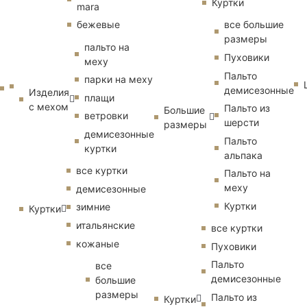
Куртки
mara
бежевые
все большие
размеры
пальто на
Пуховики
меху
Пальто
парки на меху
демисезонные
Изделия
плащи
с мехом
Пальто из
Большие
ветровки
шерсти
размеры
демисезонные
Пальто
куртки
альпака
все куртки
Пальто на
меху
демисезонные
Куртки
зимние
Куртки
итальянские
все куртки
кожаные
Пуховики
Пальто
все
демисезонные
большие
размеры
Пальто из
Куртки