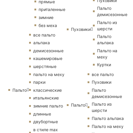
Пуховики
прямые
Пальто
приталенные
демисезонные
зимние
Пальто из
без меха
шерсти
Пуховики
все пальто
Пальто
альпака
альпака
демисезонные
Пальто на
меху
кашемировые
Куртки
шерстяные
пальто на меху
все пальто
парки
Пуховики
Пальто
классические
Пальто
демисезонные
итальянские
Пальто из
Пальто
зимние пальто
шерсти
длинные
Пальто альпака
двубортные
Пальто на меху
в стиле max