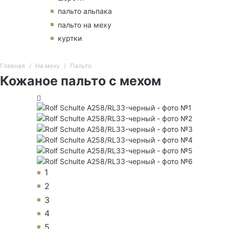
пальто альпака
пальто на меху
куртки
Главная
На меху
Пальто
Кожаное пальто с мехом
1
2
3
4
5