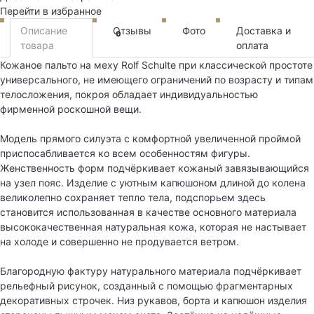
Перейти в избранное
Описание
Отзывы
Фото
Доставка и
0
товара
оплата
Кожаное пальто на меху Rolf Schulte при классической простоте
универсального, не имеющего ограничений по возрасту и типам
телосложения, покроя обладает индивидуальностью
фирменной роскошной вещи.
Модель прямого силуэта с комфортной увеличенной проймой
приспосабливается ко всем особенностям фигуры.
Женственность форм подчёркивает кожаный завязывающийся
на узел пояс. Изделие с уютным капюшоном длиной до колена
великолепно сохраняет тепло тела, подспорьем здесь
становится использованная в качестве основного материала
высококачественная натуральная кожа, которая не настывает
на холоде и совершенно не продувается ветром.
Благородную фактуру натурального материала подчёркивает
рельефный рисунок, созданный с помощью фрагментарных
декоративных строчек. Низ рукавов, борта и капюшон изделия