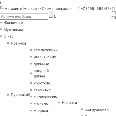
f
- магазин в Москве -
- Схема проезда -
+7 (495) 565-35-22
0
0
Женщинам
Мужчинам
О нас
Новинки
все пуховики
итальянские
длинные
средней
длины
короткие
стильные
Пуховики
с капюшоном
Новинки
с мехом
все пуховики
модные