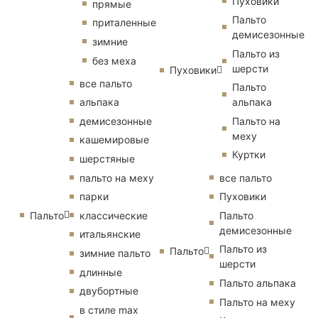
Пуховики
прямые
Пальто
приталенные
демисезонные
зимние
Пальто из
без меха
шерсти
Пуховики
все пальто
Пальто
альпака
альпака
демисезонные
Пальто на
меху
кашемировые
Куртки
шерстяные
пальто на меху
все пальто
парки
Пуховики
Пальто
классические
Пальто
демисезонные
итальянские
Пальто из
Пальто
зимние пальто
шерсти
длинные
Пальто альпака
двубортные
Пальто на меху
в стиле max