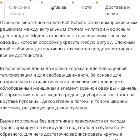
Описание
Отзывы
Фото
Доставка и
0
товара
оплата
Стильное шерстяное пальто Rolf Schulte стало компромиссным
решением между актуальным стилем милитари и офисным
дресс-кодом. Модель относится к классическим фасонам
одежды, которая способна украсить любую фигуру. Сложный
крой с обилием декоративных элементов продемонстрирует
все её достоинства.
Классическая длина до колена хороша и для полноценной
теплоизоляции и для свободы движений. За основу для
оригинального стилистического решения взят давно уже
облюбованный женщинами элемент военной одежды – шинель.
С форменным пальто модель роднит двубортная застёжка на
круглые пуговицы, декоративные погоны и той же ширины
хлястики, регулирующие длину рукавов.
Вырез горловины без воротника в зависимости от погоды
трансформируется из круглого под горло до глубокого V-
образного, для чего достаточно зафиксировать крупные