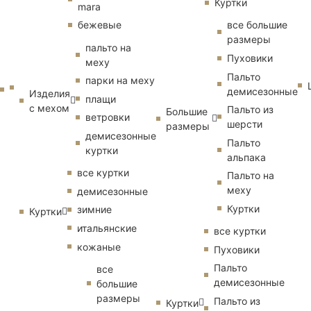
Куртки
mara
бежевые
все большие
размеры
пальто на
Пуховики
меху
Пальто
парки на меху
демисезонные
Изделия
плащи
с мехом
Пальто из
Большие
ветровки
шерсти
размеры
демисезонные
Пальто
куртки
альпака
все куртки
Пальто на
меху
демисезонные
Куртки
зимние
Куртки
итальянские
все куртки
кожаные
Пуховики
Пальто
все
демисезонные
большие
размеры
Пальто из
Куртки