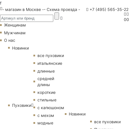
f
- магазин в Москве -
- Схема проезда -
+7 (495) 565-35-22
0
0
Женщинам
Мужчинам
О нас
Новинки
все пуховики
итальянские
длинные
средней
длины
короткие
стильные
Пуховики
с капюшоном
Новинки
с мехом
все пуховики
модные