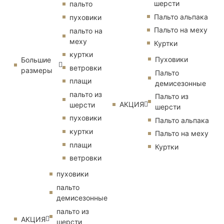
шерсти
пальто
Пальто альпака
пуховики
Пальто на меху
пальто на
меху
Куртки
куртки
Пуховики
Большие
ветровки
размеры
Пальто
плащи
демисезонные
пальто из
Пальто из
АКЦИЯ
шерсти
шерсти
пуховики
Пальто альпака
куртки
Пальто на меху
плащи
Куртки
ветровки
пуховики
пальто
демисезонные
пальто из
АКЦИЯ
шерсти