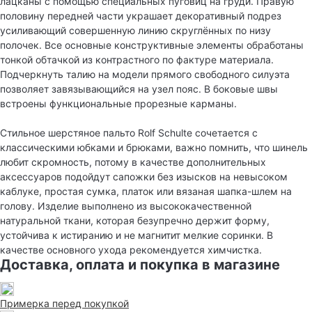
лацканы с помощью специальных пуговиц на груди. Правую
половину передней части украшает декоративный подрез
усиливающий совершенную линию скруглённых по низу
полочек. Все основные конструктивные элементы обработаны
тонкой обтачкой из контрастного по фактуре материала.
Подчеркнуть талию на модели прямого свободного силуэта
позволяет завязывающийся на узел пояс. В боковые швы
встроены функциональные прорезные карманы.
Стильное шерстяное пальто Rolf Schulte сочетается с
классическими юбками и брюками, важно помнить, что шинель
любит скромность, потому в качестве дополнительных
аксессуаров подойдут сапожки без изысков на невысоком
каблуке, простая сумка, платок или вязаная шапка-шлем на
голову. Изделие выполнено из высококачественной
натуральной ткани, которая безупречно держит форму,
устойчива к истиранию и не магнитит мелкие соринки. В
качестве основного ухода рекомендуется химчистка.
Доставка, оплата и покупка в магазине
Примерка перед покупкой