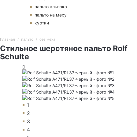
пальто альпака
пальто на меху
куртки
Главная
пальто
без меха
Стильное шерстяное пальто Rolf
Schulte
1
2
3
4