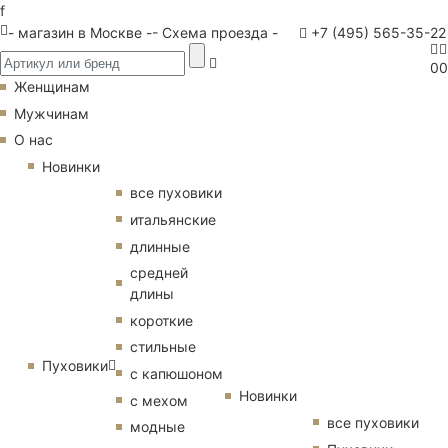
f
- магазин в Москве -
- Схема проезда -
+7 (495) 565-35-22
0
0
Женщинам
Мужчинам
О нас
Новинки
все пуховики
итальянские
длинные
средней
длины
короткие
стильные
Пуховики
с капюшоном
Новинки
с мехом
все пуховики
модные