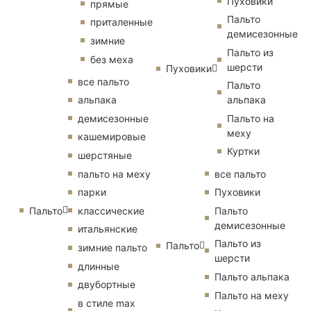
Пуховики
прямые
Пальто
приталенные
демисезонные
зимние
Пальто из
без меха
шерсти
Пуховики
все пальто
Пальто
альпака
альпака
демисезонные
Пальто на
меху
кашемировые
Куртки
шерстяные
пальто на меху
все пальто
парки
Пуховики
Пальто
классические
Пальто
демисезонные
итальянские
Пальто из
Пальто
зимние пальто
шерсти
длинные
Пальто альпака
двубортные
Пальто на меху
в стиле max