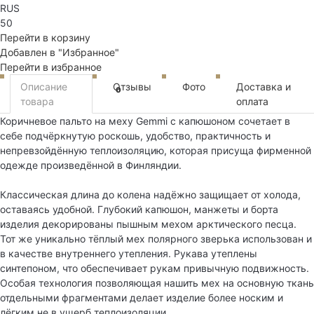
RUS
50
Перейти в корзину
Добавлен в "Избранное"
Перейти в избранное
Описание
Отзывы
Фото
Доставка и
0
товара
оплата
Коричневое пальто на меху Gemmi с капюшоном сочетает в
себе подчёркнутую роскошь, удобство, практичность и
непревзойдённую теплоизоляцию, которая присуща фирменной
одежде произведённой в Финляндии.
Классическая длина до колена надёжно защищает от холода,
оставаясь удобной. Глубокий капюшон, манжеты и борта
изделия декорированы пышным мехом арктического песца.
Тот же уникально тёплый мех полярного зверька использован и
в качестве внутреннего утепления. Рукава утеплены
синтепоном, что обеспечивает рукам привычную подвижность.
Особая технология позволяющая нашить мех на основную ткань
отдельными фрагментами делает изделие более носким и
лёгким не в ущерб теплоизоляции.