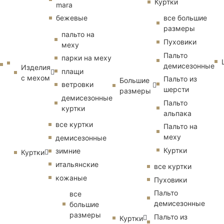
Куртки
mara
бежевые
все большие
размеры
пальто на
Пуховики
меху
Пальто
парки на меху
демисезонные
Изделия
плащи
с мехом
Пальто из
Большие
ветровки
шерсти
размеры
демисезонные
Пальто
куртки
альпака
все куртки
Пальто на
меху
демисезонные
Куртки
зимние
Куртки
итальянские
все куртки
кожаные
Пуховики
Пальто
все
демисезонные
большие
размеры
Пальто из
Куртки