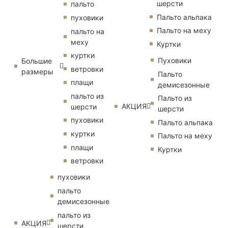
шерсти
пальто
Пальто альпака
пуховики
Пальто на меху
пальто на
меху
Куртки
куртки
Пуховики
Большие
ветровки
размеры
Пальто
плащи
демисезонные
пальто из
Пальто из
АКЦИЯ
шерсти
шерсти
пуховики
Пальто альпака
куртки
Пальто на меху
плащи
Куртки
ветровки
пуховики
пальто
демисезонные
пальто из
АКЦИЯ
шерсти