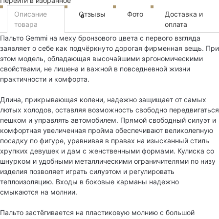
Перейти в избранное
Описание
Отзывы
Фото
Доставка и
0
товара
оплата
Пальто Gemmi на меху бронзового цвета с первого взгляда
заявляет о себе как подчёркнуто дорогая фирменная вещь. При
этом модель, обладающая высочайшими эргономическими
свойствами, не лишена и важной в повседневной жизни
практичности и комфорта.
Длина, прикрывающая колени, надежно защищает от самых
лютых холодов, оставляя возможность свободно передвигаться
пешком и управлять автомобилем. Прямой свободный силуэт и
комфортная увеличенная пройма обеспечивают великолепную
посадку по фигуре, уравнивая в правах на изысканный стиль
хрупких девушек и дам с женственными формами. Кулиска со
шнурком и удобными металлическими ограничителями по низу
изделия позволяет играть силуэтом и регулировать
теплоизоляцию. Входы в боковые карманы надежно
смыкаются на молнии.
Пальто застёгивается на пластиковую молнию с большой