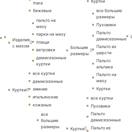
Куртки
mara
бежевые
все большие
размеры
пальто на
Пуховики
меху
Пальто
парки на меху
демисезонные
Изделия
плащи
с мехом
Пальто из
Большие
ветровки
шерсти
размеры
демисезонные
Пальто
куртки
альпака
все куртки
Пальто на
меху
демисезонные
Куртки
зимние
Куртки
итальянские
все куртки
кожаные
Пуховики
Пальто
все
демисезонные
большие
размеры
Пальто из
Куртки