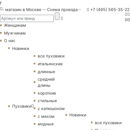
f
- магазин в Москве -
- Схема проезда -
+7 (495) 565-35-22
0
0
Женщинам
Мужчинам
О нас
Новинки
все пуховики
итальянские
длинные
средней
длины
короткие
стильные
Пуховики
с капюшоном
Новинки
с мехом
все пуховики
модные