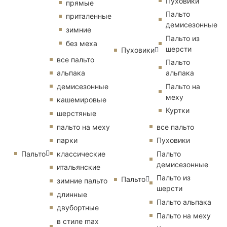
Пуховики
прямые
Пальто
приталенные
демисезонные
зимние
Пальто из
без меха
шерсти
Пуховики
все пальто
Пальто
альпака
альпака
демисезонные
Пальто на
меху
кашемировые
Куртки
шерстяные
пальто на меху
все пальто
парки
Пуховики
Пальто
классические
Пальто
демисезонные
итальянские
Пальто из
Пальто
зимние пальто
шерсти
длинные
Пальто альпака
двубортные
Пальто на меху
в стиле max