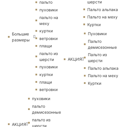
шерсти
пальто
Пальто альпака
пуховики
Пальто на меху
пальто на
меху
Куртки
куртки
Пуховики
Большие
ветровки
размеры
Пальто
плащи
демисезонные
пальто из
Пальто из
АКЦИЯ
шерсти
шерсти
пуховики
Пальто альпака
куртки
Пальто на меху
плащи
Куртки
ветровки
пуховики
пальто
демисезонные
пальто из
АКЦИЯ
шерсти