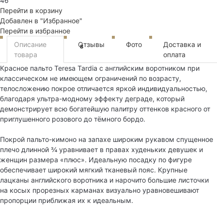
46
Перейти в корзину
Добавлен в "Избранное"
Перейти в избранное
Описание
Отзывы
Фото
Доставка и
8
товара
оплата
Красное пальто Teresa Tardia с английским воротником при
классическом не имеющем ограничений по возрасту,
телосложению покрое отличается яркой индивидуальностью,
благодаря ультра-модному эффекту деграде, который
демонстрирует всю богатейшую палитру оттенков красного от
приглушенного розового до тёмного бордо.
Покрой пальто-кимоно на запахе широким рукавом спущенное
плечо длинной ¾ уравнивает в правах худеньких девушек и
женщин размера «плюс». Идеальную посадку по фигуре
обеспечивает широкий мягкий тканевый пояс. Крупные
лацканы английского воротника и нарочито большие листочки
на косых прорезных карманах визуально уравновешивают
пропорции приближая их к идеальным.