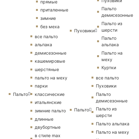
Пуховики
прямые
Пальто
приталенные
демисезонные
зимние
Пальто из
без меха
шерсти
Пуховики
все пальто
Пальто
альпака
альпака
демисезонные
Пальто на
меху
кашемировые
Куртки
шерстяные
пальто на меху
все пальто
парки
Пуховики
Пальто
классические
Пальто
демисезонные
итальянские
Пальто из
Пальто
зимние пальто
шерсти
длинные
Пальто альпака
двубортные
Пальто на меху
в стиле max