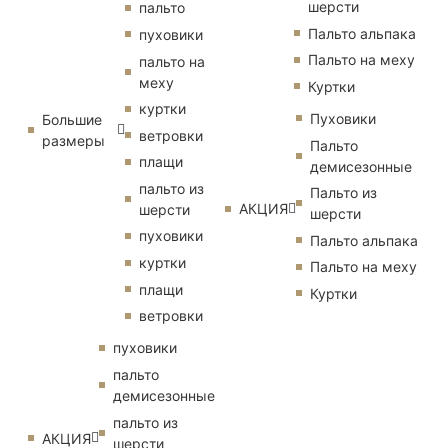
шерсти
пальто
Пальто альпака
пуховики
Пальто на меху
пальто на
меху
Куртки
куртки
Пуховики
Большие
ветровки
размеры
Пальто
плащи
демисезонные
пальто из
Пальто из
АКЦИЯ
шерсти
шерсти
пуховики
Пальто альпака
куртки
Пальто на меху
плащи
Куртки
ветровки
пуховики
пальто
демисезонные
пальто из
АКЦИЯ
шерсти