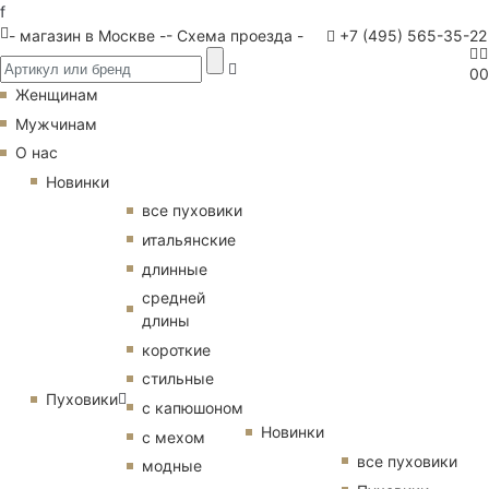
f
- магазин в Москве -
- Схема проезда -
+7 (495) 565-35-22
0
0
Женщинам
Мужчинам
О нас
Новинки
все пуховики
итальянские
длинные
средней
длины
короткие
стильные
Пуховики
с капюшоном
Новинки
с мехом
все пуховики
модные