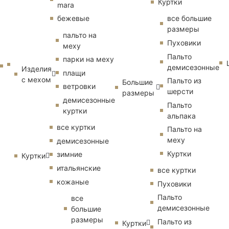
Куртки
mara
бежевые
все большие
размеры
пальто на
Пуховики
меху
Пальто
парки на меху
демисезонные
Изделия
плащи
с мехом
Пальто из
Большие
ветровки
шерсти
размеры
демисезонные
Пальто
куртки
альпака
все куртки
Пальто на
меху
демисезонные
Куртки
зимние
Куртки
итальянские
все куртки
кожаные
Пуховики
Пальто
все
демисезонные
большие
размеры
Пальто из
Куртки