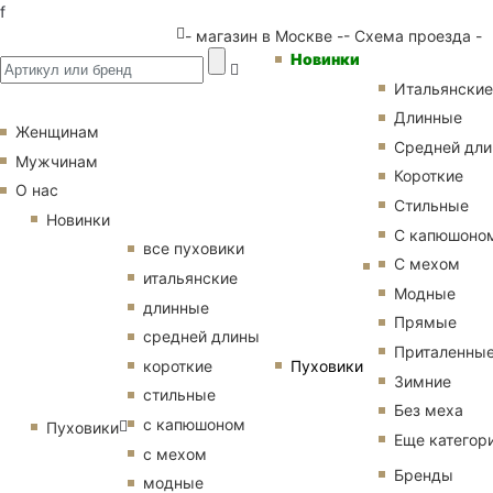
f
- магазин в Москве -
- Схема проезда -
Новинки
Итальянские
Длинные
Женщинам
Средней дл
Мужчинам
Короткие
О нас
Стильные
Новинки
С капюшоно
все пуховики
С мехом
итальянские
Модные
длинные
Прямые
средней длины
Приталенны
Пуховики
короткие
Зимние
стильные
Без меха
с капюшоном
Пуховики
Еще категор
с мехом
Бренды
модные