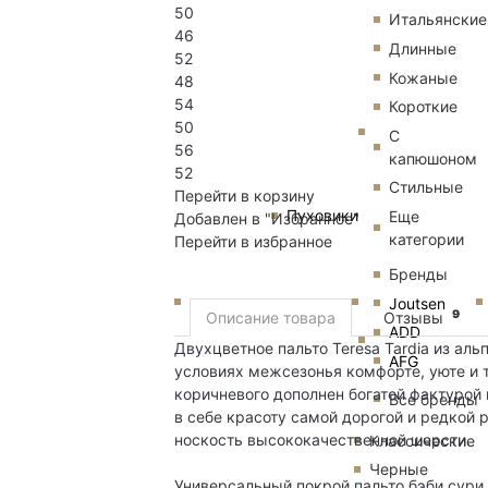
50
Итальянские
46
Длинные
52
Кожаные
48
54
Короткие
50
С
56
капюшоном
52
Стильные
Перейти в корзину
Пуховики
Еще
Добавлен в "Избранное"
категории
Перейти в избранное
Бренды
Joutsen
9
Описание товара
Отзывы
ADD
Двухцветное пальто Teresa Tardia из ал
AFG
условиях межсезонья комфорте, уюте и т
коричневого дополнен богатой фактурой
Все бренды
в себе красоту самой дорогой и редкой 
носкость высококачественной шерсти.
Классические
Черные
Универсальный покрой пальто бэби сури