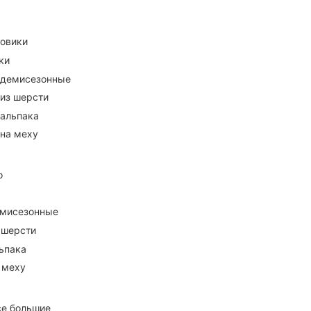
ховики
ки
 демисезонные
 из шерсти
 альпака
 на меху
о
емисезонные
 шерсти
ьпака
 меху
се большие