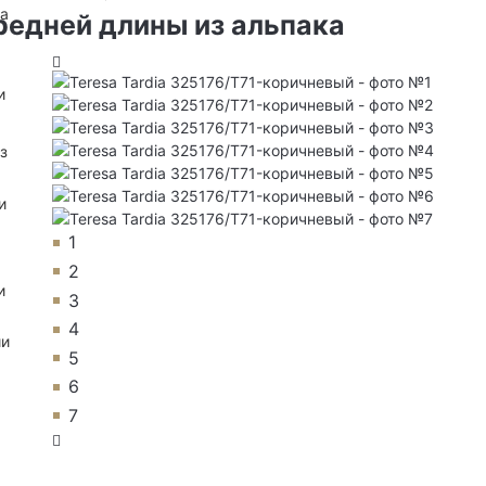
на
редней длины из альпака
и
з
и
1
2
и
3
4
ии
5
6
7