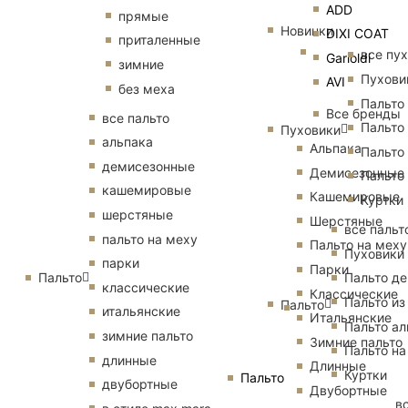
ADD
прямые
Новинки
DIXI COAT
приталенные
все пу
Garioldi
зимние
Пухови
AVI
без меха
Пальто
Все бренды
все пальто
Пальто
Пуховики
альпака
Альпака
Пальто
демисезонные
Демисезонные
Пальто
кашемировые
Кашемировые
Куртки
шерстяные
Шерстяные
все пальт
пальто на меху
Пальто на меху
Пуховики
парки
Парки
Пальто
Пальто д
классические
Классические
Пальто из
Пальто
итальянские
Итальянские
Пальто ал
зимние пальто
Зимние пальто
Пальто на
длинные
Длинные
Куртки
Пальто
двубортные
Двубортные
в