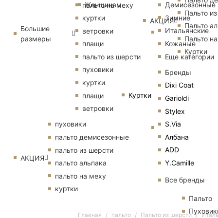
Женщинам
Демисезонные
пальто на меху
Пальто из
Зимние
куртки
АКЦИЯ
Пальто ал
Большие
Итальянские
ветровки
размеры
Пальто на
Кожаные
плащи
Куртки
Еще категории
пальто из шерсти
пуховики
Бренды
куртки
Dixi Coat
Куртки
плащи
Garioldi
ветровки
Stylex
S.Via
пуховики
Албана
пальто демисезонные
ADD
пальто из шерсти
АКЦИЯ
Y.Camille
пальто альпака
пальто на меху
Все бренды
куртки
Пальто
Пуховик
Главная
пальто
Пальто из шерсти
Италь