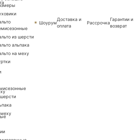
ra
азмеры
уховики
Доставка и
Гарантии и
альто
Шоурум
Рассрочка
оплата
возврат
емисезонные
альто из шерсти
альто альпака
альто на меху
уртки
и
емисезонные
еху
 шерсти
ьпака
 меху
ные
рии
емисезонные