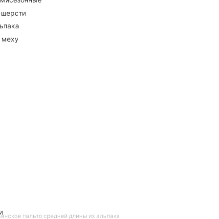
 шерсти
ьпака
 меху
и
янское пальто средней длины из альпака