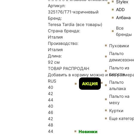
Stylex
Артикул:
ADD
325176/T71-коричневый
Албана
Бренд:
Teresa Tardia
(все товары)
Все
Страна бренда:
бренды
Италия
Производство:
Пуховики
Италия
Пальто
Длина:
демисезон
92 см
Пальто из
ТОВАР РАСПРОДАН
шерсти
Добавить в корзину можно и без размер
RUS
Пальто
АКЦИЯ
40
альпака
42
Пальто на
44
меху
40
Куртки
46
Еще катего
42
48
44
Новинки