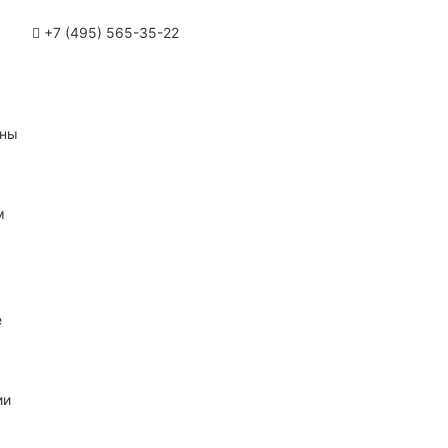
+7 (495) 565-35-22
ины
м
е
ии