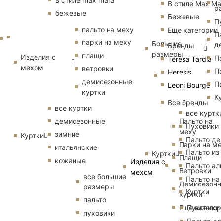
в стиле max mara
В стиле Max Ma
р
бежевые
Бежевые
П
пальто на меху
Еще категории
П
парки на меху
Большие
д
Бренды
размеры
плащи
Изделия с
П
Teresa Tardia
мехом
ветровки
П
Heresis
демисезонные
П
Leoni Bourge
куртки
К
Все бренды
все куртки
все куртк
Пальто на
демисезонные
Пуховики
меху
зимние
Куртки
Пальто д
Парки на м
итальянские
Пальто из
Куртки
Плащи
кожаные
Изделия с
Пальто ал
Ветровки
мехом
все большие
Пальто на
Демисезон
размеры
Куртки
куртки
пальто
Еще катего
Пуховики
пуховики
Пальто д