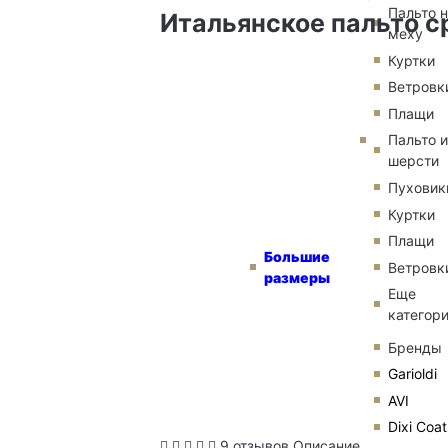
Пальто 
Итальянское пальто с
меху
Куртки
Ветровк
Плащи
Пальто и
шерсти
Пуховик
Куртки
Плащи
Большие
Ветровк
размеры
Еще
категор
Бренды
Garioldi
AVI
Dixi Coat
9 отзывов
Описание