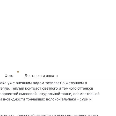
Фото
Доставка и оплата
ьпака уже внешним видом заявляет о желанном в
епле. Тёплый контраст светлого и тёмного оттенков
 ворсистой смесовой натуральной ткани, совместившей
разновидности тончайших волокон альпака - сури и
 альпака приспосабливается ко всем индивидуальным