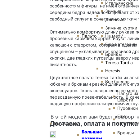
Итальянские
особенностям фигуры, не имея ограничен
Зимние
середины бедра надёжно защищает от хо
свободный силуэт в сочетании с мягким
Длинные
Зимние куртки
Оптимально комфортную длину рукава по
Пальто
На меху
прорезные карманы корректируют линию
Еще категории
капюшон с отворотом, который в одетом 
спущенном – укладывается красивой дра
Бренды
кнопки, две гладких пуговицы вверху из
Teresa Tardia
пикантность.
Heresis
Двухцветное пальто Teresa Tardia из аль
Все бренды
юбками и брюками разной длины и силуэ
аксессуаров. Ткань совершенно не мнётс
Пальто из
первозданную презентабельность. В кач
шерсти
щадящую профессиональную химчистку.
Пуховики
Еще
В этой модели вам будет комфортн
Доставка, оплата и покупка
категории
Мужчинам
Большие
Бренды
размеры