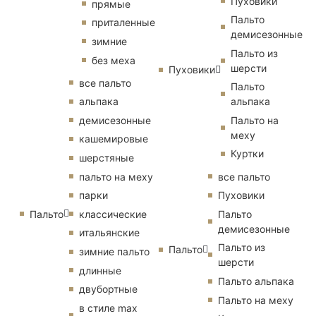
Пуховики
прямые
Пальто
приталенные
демисезонные
зимние
Пальто из
без меха
шерсти
Пуховики
все пальто
Пальто
альпака
альпака
демисезонные
Пальто на
меху
кашемировые
Куртки
шерстяные
пальто на меху
все пальто
парки
Пуховики
Пальто
классические
Пальто
демисезонные
итальянские
Пальто из
Пальто
зимние пальто
шерсти
длинные
Пальто альпака
двубортные
Пальто на меху
в стиле max