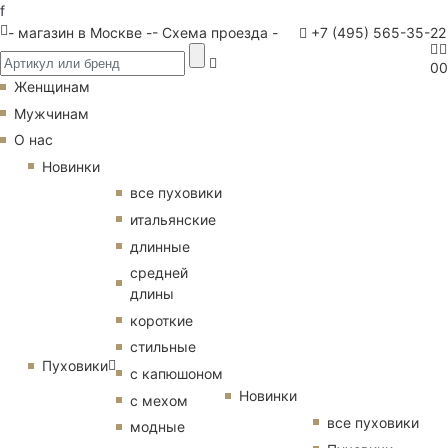
f
- магазин в Москве -
- Схема проезда -
+7 (495) 565-35-22
0
0
Женщинам
Мужчинам
О нас
Новинки
все пуховики
итальянские
длинные
средней
длины
короткие
стильные
Пуховики
с капюшоном
Новинки
с мехом
все пуховики
модные