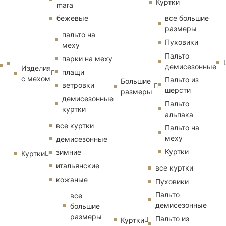
Куртки
mara
бежевые
все большие
размеры
пальто на
Пуховики
меху
Пальто
парки на меху
демисезонные
Изделия
плащи
с мехом
Пальто из
Большие
ветровки
шерсти
размеры
демисезонные
Пальто
куртки
альпака
все куртки
Пальто на
меху
демисезонные
Куртки
зимние
Куртки
итальянские
все куртки
кожаные
Пуховики
Пальто
все
демисезонные
большие
размеры
Пальто из
Куртки