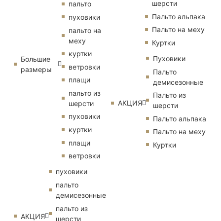
шерсти
пальто
Пальто альпака
пуховики
Пальто на меху
пальто на
меху
Куртки
куртки
Пуховики
Большие
ветровки
размеры
Пальто
плащи
демисезонные
пальто из
Пальто из
АКЦИЯ
шерсти
шерсти
пуховики
Пальто альпака
куртки
Пальто на меху
плащи
Куртки
ветровки
пуховики
пальто
демисезонные
пальто из
АКЦИЯ
шерсти