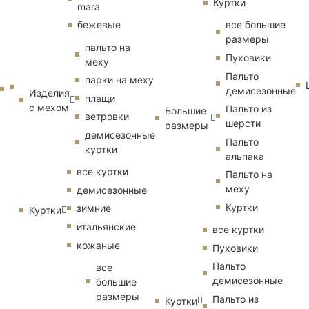
Куртки
mara
бежевые
все большие
размеры
пальто на
Пуховики
меху
Пальто
парки на меху
демисезонные
Изделия
плащи
с мехом
Пальто из
Большие
ветровки
шерсти
размеры
демисезонные
Пальто
куртки
альпака
все куртки
Пальто на
меху
демисезонные
Куртки
зимние
Куртки
итальянские
все куртки
кожаные
Пуховики
Пальто
все
демисезонные
большие
размеры
Пальто из
Куртки