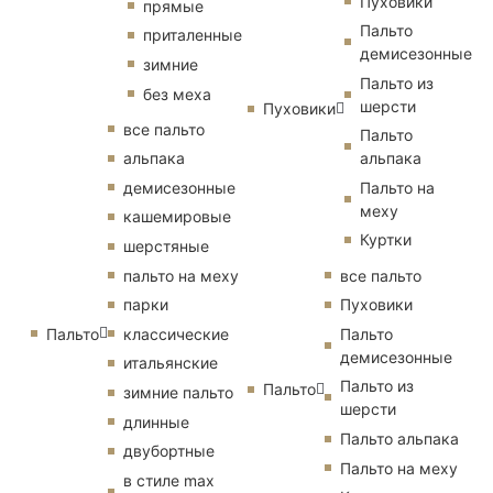
Пуховики
прямые
Пальто
приталенные
демисезонные
зимние
Пальто из
без меха
шерсти
Пуховики
все пальто
Пальто
альпака
альпака
демисезонные
Пальто на
меху
кашемировые
Куртки
шерстяные
пальто на меху
все пальто
парки
Пуховики
Пальто
классические
Пальто
демисезонные
итальянские
Пальто из
Пальто
зимние пальто
шерсти
длинные
Пальто альпака
двубортные
Пальто на меху
в стиле max