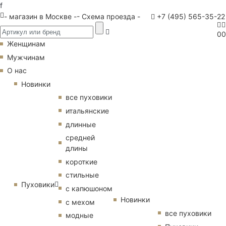
f
- магазин в Москве -
- Схема проезда -
+7 (495) 565-35-22
0
0
Женщинам
Мужчинам
О нас
Новинки
все пуховики
итальянские
длинные
средней
длины
короткие
стильные
Пуховики
с капюшоном
Новинки
с мехом
все пуховики
модные