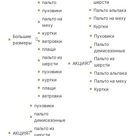
шерсти
пальто
Пальто альпака
пуховики
Пальто на меху
пальто на
меху
Куртки
куртки
Пуховики
Большие
ветровки
размеры
Пальто
плащи
демисезонные
пальто из
Пальто из
АКЦИЯ
шерсти
шерсти
пуховики
Пальто альпака
куртки
Пальто на меху
плащи
Куртки
ветровки
пуховики
пальто
демисезонные
пальто из
АКЦИЯ
шерсти