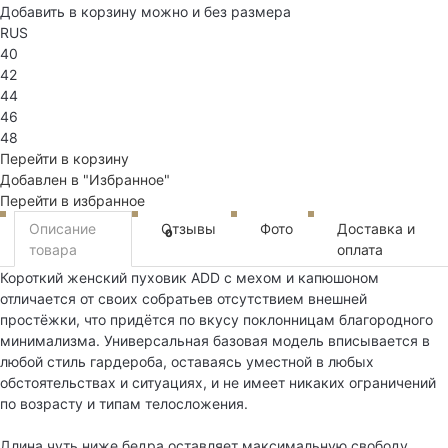
Добавить в корзину можно и без размера
RUS
40
42
44
46
48
Перейти в корзину
Добавлен в "Избранное"
Перейти в избранное
Описание
Отзывы
Фото
Доставка и
0
товара
оплата
Короткий женский пуховик ADD с мехом и капюшоном
отличается от своих собратьев отсутствием внешней
простёжки, что придётся по вкусу поклонницам благородного
минимализма. Универсальная базовая модель вписывается в
любой стиль гардероба, оставаясь уместной в любых
обстоятельствах и ситуациях, и не имеет никаких ограничений
по возрасту и типам телосложения.
Длина чуть ниже бедра оставляет максимальную свободу