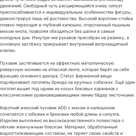
движений. Свободный чуть расширяющийся книзу силуэт
приспосабливается к индивидуальным особенностям фигуры,
демонстрируя лишь её достоинства. Высокий воротник-стойка
плавно переходит в глубокий капюшон, отороченный пышным
мехом енота, позволяя обходиться без шапки в самые
холодные дни. Изнутри низ рукавов присобран на резинку, а
основную застёжку прикрывает внутренний ветрозащитный
клапан.
Пуховик застёгивается на эффектную металлическую
реверсную молнию на атласной ленте, которая берёт на себя
функцию основного декора. Статус фирменной вещи
подчёркивают логотипы бренда на крупных собачках. Ещё один
логотип вышит под одним из косых боковых карманов с
классическими уравновешивающими линию бёдер листочками.
Короткий женский пуховик ADD с мехом и капюшоном
сочетается с юбками и брюками любой длины и силуэта.
Изделие выполнено из высококачественного полиэстера с
лёгким жемчужным блеском. Материал, обработанный
водоотталкивающим составом, не теряет своих свойств и