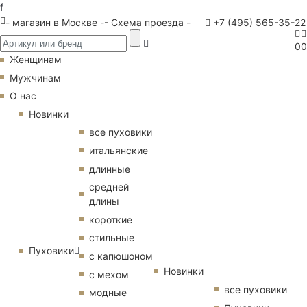
f
- магазин в Москве -
- Схема проезда -
+7 (495) 565-35-22
0
0
Женщинам
Мужчинам
О нас
Новинки
все пуховики
итальянские
длинные
средней
длины
короткие
стильные
Пуховики
с капюшоном
Новинки
с мехом
все пуховики
модные