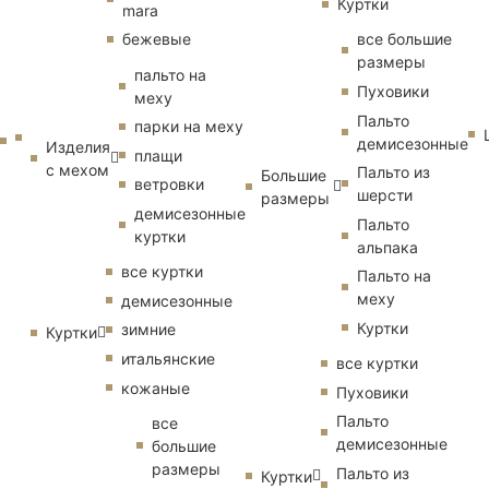
Куртки
mara
бежевые
все большие
размеры
пальто на
Пуховики
меху
Пальто
парки на меху
демисезонные
Изделия
плащи
с мехом
Пальто из
Большие
ветровки
шерсти
размеры
демисезонные
Пальто
куртки
альпака
все куртки
Пальто на
меху
демисезонные
Куртки
зимние
Куртки
итальянские
все куртки
кожаные
Пуховики
Пальто
все
демисезонные
большие
размеры
Пальто из
Куртки