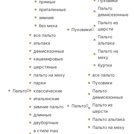
Пуховики
прямые
Пальто
приталенные
демисезонные
зимние
Пальто из
без меха
шерсти
Пуховики
все пальто
Пальто
альпака
альпака
демисезонные
Пальто на
меху
кашемировые
Куртки
шерстяные
пальто на меху
все пальто
парки
Пуховики
Пальто
классические
Пальто
демисезонные
итальянские
Пальто из
Пальто
зимние пальто
шерсти
длинные
Пальто альпака
двубортные
Пальто на меху
в стиле max