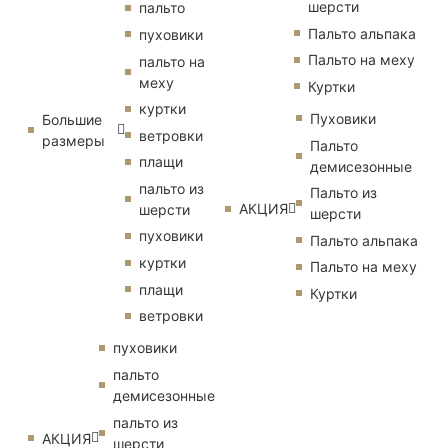
шерсти
пальто
Пальто альпака
пуховики
Пальто на меху
пальто на
меху
Куртки
куртки
Пуховики
Большие
ветровки
размеры
Пальто
плащи
демисезонные
пальто из
Пальто из
АКЦИЯ
шерсти
шерсти
пуховики
Пальто альпака
куртки
Пальто на меху
плащи
Куртки
ветровки
пуховики
пальто
демисезонные
пальто из
АКЦИЯ
шерсти