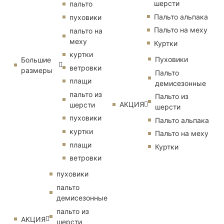
шерсти
пальто
Пальто альпака
пуховики
Пальто на меху
пальто на
меху
Куртки
куртки
Пуховики
Большие
ветровки
размеры
Пальто
плащи
демисезонные
пальто из
Пальто из
АКЦИЯ
шерсти
шерсти
пуховики
Пальто альпака
куртки
Пальто на меху
плащи
Куртки
ветровки
пуховики
пальто
демисезонные
пальто из
АКЦИЯ
шерсти