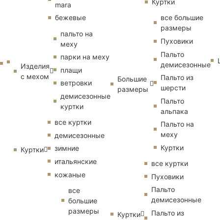
Куртки
mara
бежевые
все большие
размеры
пальто на
Пуховики
меху
Пальто
парки на меху
демисезонные
Изделия
плащи
с мехом
Пальто из
Большие
ветровки
шерсти
размеры
демисезонные
Пальто
куртки
альпака
все куртки
Пальто на
меху
демисезонные
Куртки
зимние
Куртки
итальянские
все куртки
кожаные
Пуховики
Пальто
все
демисезонные
большие
размеры
Пальто из
Куртки