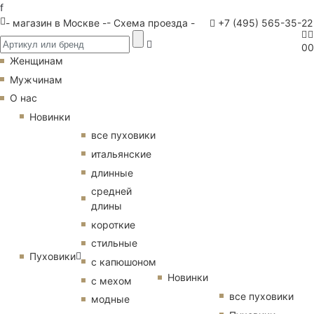
f
- магазин в Москве -
- Схема проезда -
+7 (495) 565-35-22
0
0
Женщинам
Мужчинам
О нас
Новинки
все пуховики
итальянские
длинные
средней
длины
короткие
стильные
Пуховики
с капюшоном
Новинки
с мехом
все пуховики
модные