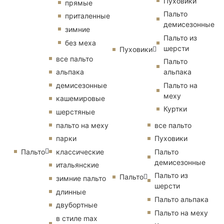
Пуховики
прямые
Пальто
приталенные
демисезонные
зимние
Пальто из
без меха
шерсти
Пуховики
все пальто
Пальто
альпака
альпака
демисезонные
Пальто на
меху
кашемировые
Куртки
шерстяные
пальто на меху
все пальто
парки
Пуховики
Пальто
классические
Пальто
демисезонные
итальянские
Пальто из
Пальто
зимние пальто
шерсти
длинные
Пальто альпака
двубортные
Пальто на меху
в стиле max