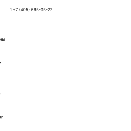
+7 (495) 565-35-22
ины
м
е
ии