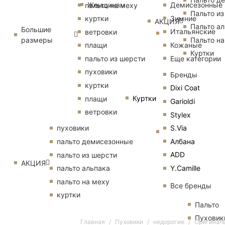
Женщинам
Демисезонные
пальто на меху
Пальто из
Зимние
куртки
АКЦИЯ
Пальто ал
Большие
Итальянские
ветровки
размеры
Пальто на
Кожаные
плащи
Куртки
Еще категории
пальто из шерсти
пуховики
Бренды
куртки
Dixi Coat
Куртки
плащи
Garioldi
ветровки
Stylex
S.Via
пуховики
Албана
пальто демисезонные
ADD
пальто из шерсти
АКЦИЯ
Y.Camille
пальто альпака
пальто на меху
Все бренды
куртки
Пальто
Пуховик
Главная
Пуховики
недорогие
Оригиналь