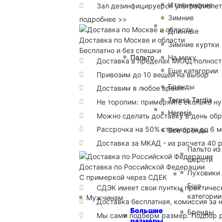
Итальянские
Зал дезинфицируерся ультрафиоле
Зимние
подробнее >>
Длинные
Доставка по Москве и области
Зимние куртки
Бесплатно и без спешки
Пальто
На меху
Доставка в пределах МКАД полность
Еще категории
Привозим до 10 вещей на выбор
Бренды
Доставим в любое время
Teresa Tardia
Не торопим: примеряйте сколько н
Heresis
Можно сделать доставку в день об
Рассрочка на 50% стоимости до 6 
Все бренды
Доставка за МКАД - из расчета 40 
Пальто из
шерсти
Доставка по Российской Федерации
Пуховики
С примеркой через СДЕК
Еще
СДЭК имеет свои пунткы практичес
категории
Мужчинам
Доставка бесплатная, комиссия за 
Большие
Бренды
Мы сами подберм размер. Подбор р
размеры