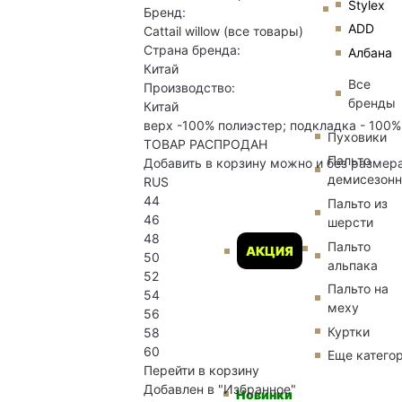
Stylex
Бренд:
ADD
Cattail willow
(все товары)
Страна бренда:
Албана
Китай
Все
Производство:
бренды
Китай
верх -100% полиэстер; подкладка - 100% 
Пуховики
ТОВАР РАСПРОДАН
Пальто
Добавить в корзину можно и без размер
демисезон
RUS
44
Пальто из
46
шерсти
48
Пальто
АКЦИЯ
50
альпака
52
Пальто на
54
меху
56
Куртки
58
60
Еще катего
Перейти в корзину
Добавлен в "Избранное"
Новинки