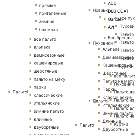
ADD
прямые
Новинки
DIXI COAT
приталенные
все пу
Garioldi
зимние
Пухови
AVI
без меха
Пальто
Все бренды
все пальто
Пальто
Пуховики
альпака
Альпака
Пальто
демисезонные
Демисезонные
Пальто
кашемировые
Кашемировые
Куртки
шерстяные
Шерстяные
все пальт
пальто на меху
Пальто на меху
Пуховики
парки
Парки
Пальто
Пальто д
классические
Классические
Пальто из
Пальто
итальянские
Итальянские
Пальто ал
зимние пальто
Зимние пальто
Пальто на
длинные
Длинные
Куртки
Пальто
двубортные
Двубортные
в