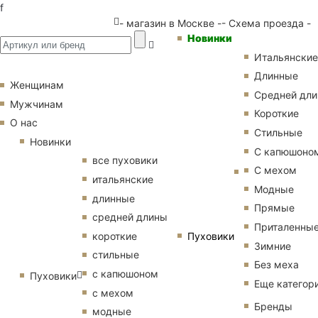
f
- магазин в Москве -
- Схема проезда -
Новинки
Итальянские
Длинные
Женщинам
Средней дл
Мужчинам
Короткие
О нас
Стильные
Новинки
С капюшоно
все пуховики
С мехом
итальянские
Модные
длинные
Прямые
средней длины
Приталенны
Пуховики
короткие
Зимние
стильные
Без меха
с капюшоном
Пуховики
Еще категор
с мехом
Бренды
модные