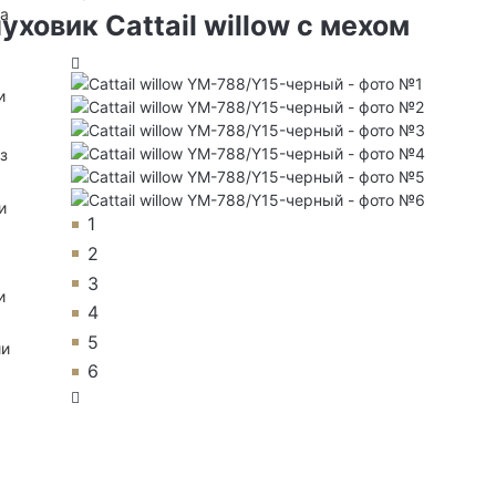
на
ховик Cattail willow с мехом
и
з
и
1
2
3
и
4
5
ии
6