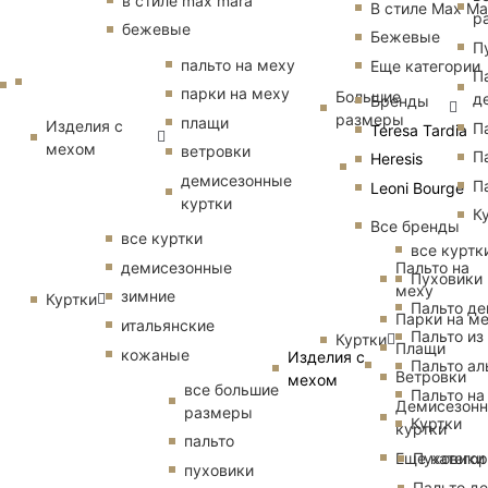
в стиле max mara
В стиле Max Ma
р
бежевые
Бежевые
П
пальто на меху
Еще категории
П
парки на меху
Большие
д
Бренды
размеры
плащи
Изделия с
П
Teresa Tardia
мехом
ветровки
П
Heresis
демисезонные
П
Leoni Bourge
куртки
К
Все бренды
все куртки
все куртк
Пальто на
демисезонные
Пуховики
меху
зимние
Куртки
Пальто д
Парки на м
итальянские
Пальто из
Куртки
Плащи
кожаные
Изделия с
Пальто ал
Ветровки
мехом
все большие
Пальто на
Демисезон
размеры
Куртки
куртки
пальто
Еще катего
Пуховики
пуховики
Пальто д