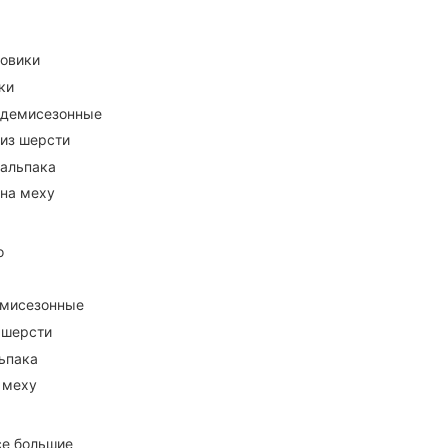
ховики
ки
 демисезонные
 из шерсти
 альпака
 на меху
о
емисезонные
 шерсти
ьпака
 меху
се большие