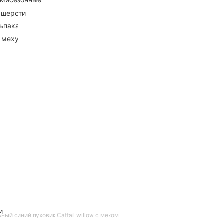
 шерсти
ьпака
 меху
и
ный синий пуховик Cattail willow с мехом