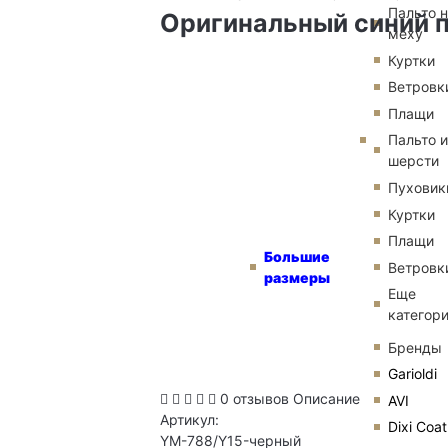
Пальто 
Оригинальный синий пу
меху
Куртки
Ветровк
Плащи
Пальто и
шерсти
Пуховик
Куртки
Плащи
Большие
Ветровк
размеры
Еще
категор
Бренды
Garioldi
0 отзывов
Описание
AVI
Артикул:
Dixi Coat
YM-788/Y15-черный