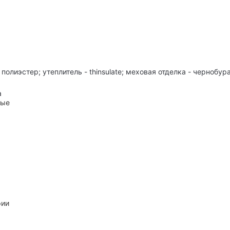
полиэстер; утеплитель - thinsulate; меховая отделка - чернобур
а
ные
рии