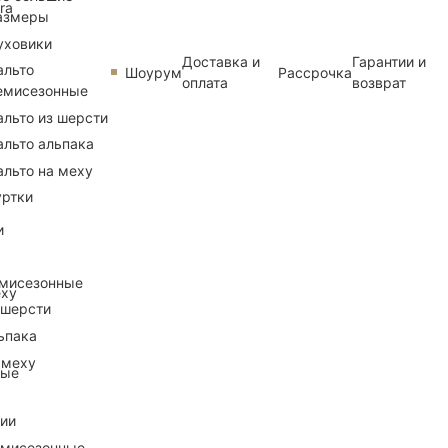
ra
азмеры
уховики
Доставка и
Гарантии и
альто
Шоурум
Рассрочка
оплата
возврат
емисезонные
альто из шерсти
альто альпака
альто на меху
уртки
и
емисезонные
еху
 шерсти
ьпака
 меху
ные
рии
емисезонные