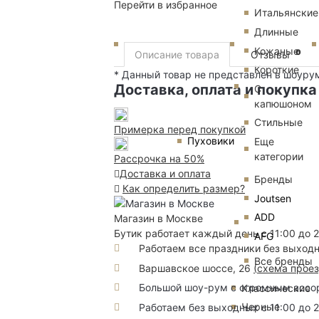
Перейти в избранное
Итальянские
Длинные
Кожаные
0
Описание товара
Отзывы
Короткие
* Данный товар не представлен в шоуру
Доставка, оплата и покупка
С
капюшоном
Стильные
Примерка перед покупкой
Пуховики
Еще
категории
Рассрочка на 50%
Доставка и оплата
Бренды
Как определить размер?
Joutsen
ADD
Магазин в Москве
Бутик работает каждый день с 11:00 до 
AFG
Работаем все праздники без выход
Все бренды
Варшавское шоссе, 26
(
схема прое
Большой шоу-рум с огромным ассорт
Классические
Черные
Работаем без выходных с 11:00 до 