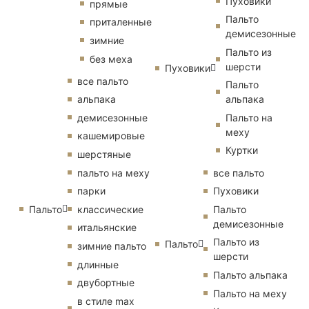
Пуховики
прямые
Пальто
приталенные
демисезонные
зимние
Пальто из
без меха
шерсти
Пуховики
все пальто
Пальто
альпака
альпака
демисезонные
Пальто на
меху
кашемировые
Куртки
шерстяные
пальто на меху
все пальто
парки
Пуховики
Пальто
классические
Пальто
демисезонные
итальянские
Пальто из
Пальто
зимние пальто
шерсти
длинные
Пальто альпака
двубортные
Пальто на меху
в стиле max