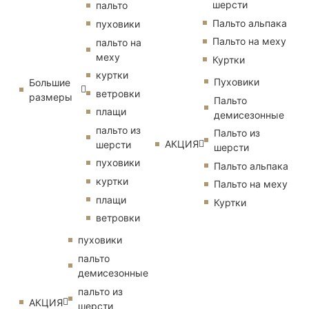
шерсти
пальто
Пальто альпака
пуховики
Пальто на меху
пальто на
меху
Куртки
куртки
Пуховики
Большие
ветровки
размеры
Пальто
плащи
демисезонные
пальто из
Пальто из
АКЦИЯ
шерсти
шерсти
пуховики
Пальто альпака
куртки
Пальто на меху
плащи
Куртки
ветровки
пуховики
пальто
демисезонные
пальто из
АКЦИЯ
шерсти