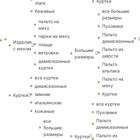
Куртки
mara
бежевые
все большие
размеры
пальто на
Пуховики
меху
Пальто
парки на меху
демисезонные
Изделия
плащи
с мехом
Пальто из
Большие
ветровки
шерсти
размеры
демисезонные
Пальто
куртки
альпака
все куртки
Пальто на
меху
демисезонные
Куртки
зимние
Куртки
итальянские
все куртки
кожаные
Пуховики
Пальто
все
демисезонные
большие
размеры
Пальто из
Куртки