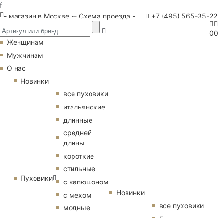
f
- магазин в Москве -
- Схема проезда -
+7 (495) 565-35-22
0
0
Женщинам
Мужчинам
О нас
Новинки
все пуховики
итальянские
длинные
средней
длины
короткие
стильные
Пуховики
с капюшоном
Новинки
с мехом
все пуховики
модные