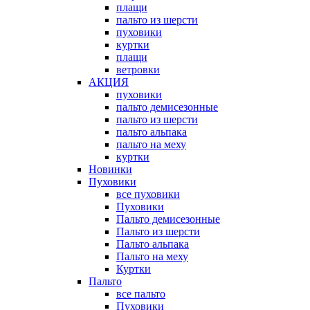
плащи
пальто из шерсти
пуховики
куртки
плащи
ветровки
АКЦИЯ
пуховики
пальто демисезонные
пальто из шерсти
пальто альпака
пальто на меху
куртки
Новинки
Пуховики
все пуховики
Пуховики
Пальто демисезонные
Пальто из шерсти
Пальто альпака
Пальто на меху
Куртки
Пальто
все пальто
Пуховики