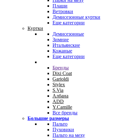
Парки на меху
Плащи
Ветровки
Демисезонные куртки
Еще категории
Куртки
Демисезонные
Зимние
Итальянские
Кожаные
Еще категории
Бренды
Dixi Coat
Garioldi
Stylex
S.Via
Албана
ADD
Y.Camille
Все бренды
Большие размеры
Пальто
Пуховики
Пальто на меху