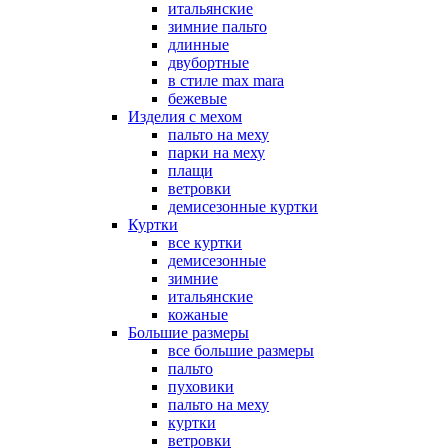
итальянские
зимние пальто
длинные
двубортные
в стиле max mara
бежевые
Изделия с мехом
пальто на меху
парки на меху
плащи
ветровки
демисезонные куртки
Куртки
все куртки
демисезонные
зимние
итальянские
кожаные
Большие размеры
все большие размеры
пальто
пуховики
пальто на меху
куртки
ветровки