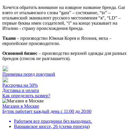
Хочется обратить внимание на изящное название бренда. Gar
взято от итальянского слова “gara” – состязание, “io” –
итальянский эквивалент русского местоимения “я”, “LD” –
первые буквы имен создателей, “i” на конце указывает на
Италию - страну происхождения бренда.
Ткани
– производство Южная Корея и Япония, меха –
европейские производители.
Основной бизнес
– производство верхней одежды для разных
брендов (список не разглашается).
Примерка перед покупкой
Рассрочка на 50%
Доставка и оплата
Как определить размер?
Магазин в Москве
Бутик работает каждый день с 11:00 до 20:00
Работаем все праздники без выходных.
Варшавское шоссе, 26
(
схема проезда
)