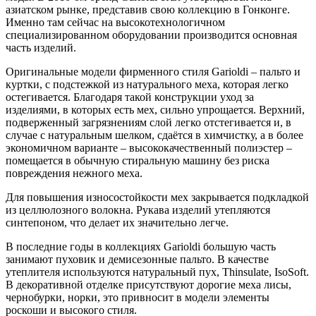
азиатском рынке, представив свою коллекцию в Гонконге.
Именно там сейчас на высокотехнологичном
специализированном оборудовании производится основная
часть изделий.
Оригинальные модели фирменного стиля Garioldi – пальто и
куртки, c подстежкой из натурального меха, которая легко
остегивается. Благодаря такой конструкции уход за
изделиями, в которых есть мех, сильно упрощается. Верхний,
подверженный загрязнениям слой легко отстегивается и, в
случае с натуральным шелком, сдаётся в химчистку, а в более
экономичном варианте – высококачественный полиэстер –
помещается в обычную стиральную машину без риска
повреждения нежного меха.
Для повышения износостойкости мех закрывается подкладкой
из целлюлозного волокна. Рукава изделий утепляются
синтепоном, что делает их значительно легче.
В последние годы в коллекциях Garioldi большую часть
занимают пуховик и демисезонные пальто. В качестве
утеплителя используются натуральный пух, Thinsulate, IsoSoft.
В декоративной отделке присутствуют дорогие меха лисы,
чернобурки, норки, это привносит в модели элементы
роскоши и высокого стиля.