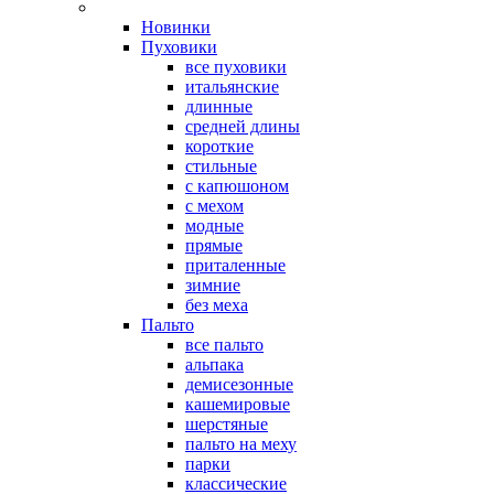
Новинки
Пуховики
все пуховики
итальянские
длинные
средней длины
короткие
стильные
с капюшоном
с мехом
модные
прямые
приталенные
зимние
без меха
Пальто
все пальто
альпака
демисезонные
кашемировые
шерстяные
пальто на меху
парки
классические