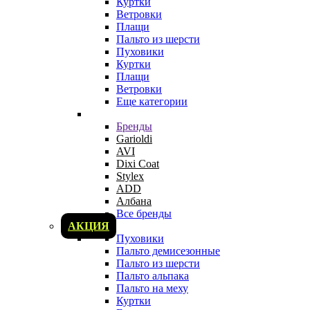
Куртки
Ветровки
Плащи
Пальто из шерсти
Пуховики
Куртки
Плащи
Ветровки
Еще категории
Бренды
Garioldi
AVI
Dixi Coat
Stylex
ADD
Албана
Все бренды
АКЦИЯ
Пуховики
Пальто демисезонные
Пальто из шерсти
Пальто альпака
Пальто на меху
Куртки