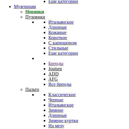
Еще категории
Мужчинам
Новинки
Пуховики
Итальянские
Длинные
Кожаные
Короткие
С капюшоном
Стильные
Еще категории
Бренды
Joutsen
ADD
AFG
Все бренды
Пальто
Классические
Черные
Итальянские
Зимние
Длинные
Зимние куртки
На меху