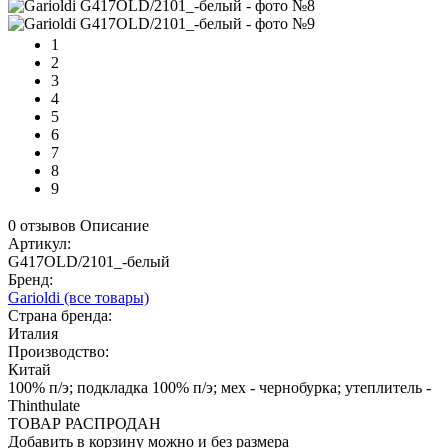
1
2
3
4
5
6
7
8
9
0 отзывов
Описание
Артикул:
G417OLD/2101_-белый
Бренд:
Garioldi
(все товары)
Страна бренда:
Италия
Производство:
Китай
100% п/э; подкладка 100% п/э; мех - чернобурка; утеплитель -
Thinthulate
ТОВАР РАСПРОДАН
Добавить в корзину можно и без размера