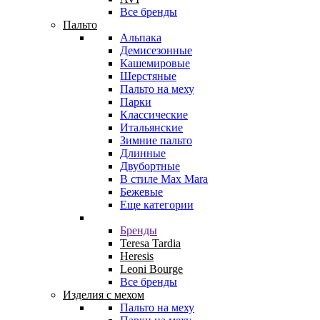
Все бренды
Пальто
Альпака
Демисезонные
Кашемировые
Шерстяные
Пальто на меху
Парки
Классические
Итальянские
Зимние пальто
Длинные
Двубортные
В стиле Max Mara
Бежевые
Еще категории
Бренды
Teresa Tardia
Heresis
Leoni Bourge
Все бренды
Изделия с мехом
Пальто на меху