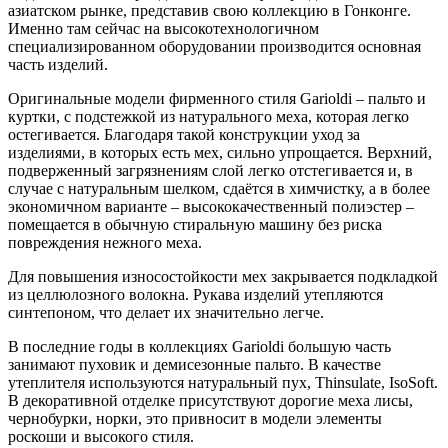
азиатском рынке, представив свою коллекцию в Гонконге.
Именно там сейчас на высокотехнологичном
специализированном оборудовании производится основная
часть изделий.
Оригинальные модели фирменного стиля Garioldi – пальто и
куртки, c подстежкой из натурального меха, которая легко
остегивается. Благодаря такой конструкции уход за
изделиями, в которых есть мех, сильно упрощается. Верхний,
подверженный загрязнениям слой легко отстегивается и, в
случае с натуральным шелком, сдаётся в химчистку, а в более
экономичном варианте – высококачественный полиэстер –
помещается в обычную стиральную машину без риска
повреждения нежного меха.
Для повышения износостойкости мех закрывается подкладкой
из целлюлозного волокна. Рукава изделий утепляются
синтепоном, что делает их значительно легче.
В последние годы в коллекциях Garioldi большую часть
занимают пуховик и демисезонные пальто. В качестве
утеплителя используются натуральный пух, Thinsulate, IsoSoft.
В декоративной отделке присутствуют дорогие меха лисы,
чернобурки, норки, это привносит в модели элементы
роскоши и высокого стиля.