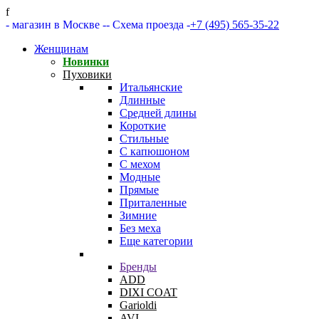
f
- магазин в Москве -
- Схема проезда -
+7 (495) 565-35-22
Женщинам
Новинки
Пуховики
Итальянские
Длинные
Средней длины
Короткие
Стильные
С капюшоном
С мехом
Модные
Прямые
Приталенные
Зимние
Без меха
Еще категории
Бренды
ADD
DIXI COAT
Garioldi
AVI