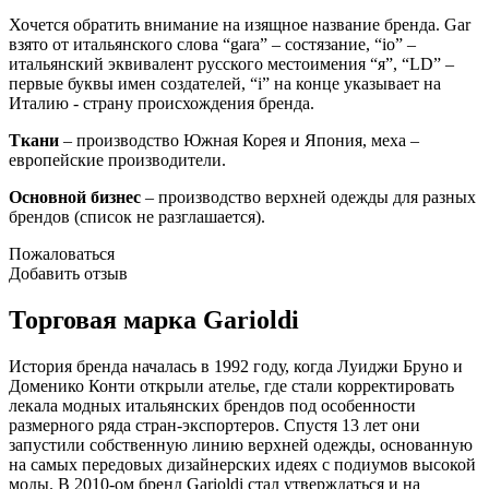
Хочется обратить внимание на изящное название бренда. Gar
взято от итальянского слова “gara” – состязание, “io” –
итальянский эквивалент русского местоимения “я”, “LD” –
первые буквы имен создателей, “i” на конце указывает на
Италию - страну происхождения бренда.
Ткани
– производство Южная Корея и Япония, меха –
европейские производители.
Основной бизнес
– производство верхней одежды для разных
брендов (список не разглашается).
Пожаловаться
Добавить отзыв
Торговая марка Garioldi
История бренда началась в 1992 году, когда Луиджи Бруно и
Доменико Конти открыли ателье, где стали корректировать
лекала модных итальянских брендов под особенности
размерного ряда стран-экспортеров. Спустя 13 лет они
запустили собственную линию верхней одежды, основанную
на самых передовых дизайнерских идеях с подиумов высокой
моды. В 2010-ом бренд Garioldi стал утверждаться и на