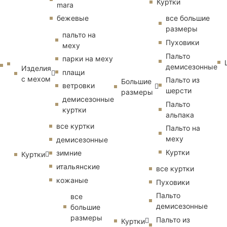
Куртки
mara
бежевые
все большие
размеры
пальто на
Пуховики
меху
Пальто
парки на меху
демисезонные
Изделия
плащи
с мехом
Пальто из
Большие
ветровки
шерсти
размеры
демисезонные
Пальто
куртки
альпака
все куртки
Пальто на
меху
демисезонные
Куртки
зимние
Куртки
итальянские
все куртки
кожаные
Пуховики
Пальто
все
демисезонные
большие
размеры
Пальто из
Куртки