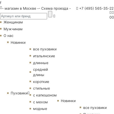
f
- магазин в Москве -
- Схема проезда -
+7 (495) 565-35-22
0
0
Женщинам
Мужчинам
О нас
Новинки
все пуховики
итальянские
длинные
средней
длины
короткие
стильные
Пуховики
с капюшоном
Новинки
с мехом
все пуховики
модные