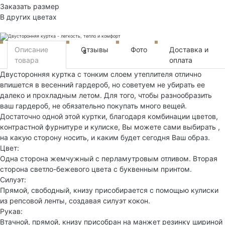
Заказать размер
В других цветах
Описание
Отзывы
Фото
Доставка и
3
товара
оплата
Двусторонняя куртка с тонким слоем утеплителя отлично
впишется в весенний гардероб, но советуем не убирать ее
далеко и прохладным летом. Для того, чтобы разнообразить
ваш гардероб, не обязательно покупать много вещей.
Достаточно одной этой куртки, благодаря комбинации цветов,
контрастной фурнитуре и кулиске, Вы можете сами выбирать ,
на какую сторону носить, и каким будет сегодня Ваш образ.
Цвет:
Одна сторона жемчужный с перламутровым отливом. Вторая
сторона светло-бежевого цвета с буквенным принтом.
Силуэт:
Прямой, свободный, книзу присобирается с помощью кулиски
из репсовой ленты, создавая силуэт кокон.
Рукав:
Втачной, прямой, книзу присобран на манжет резинку шириной