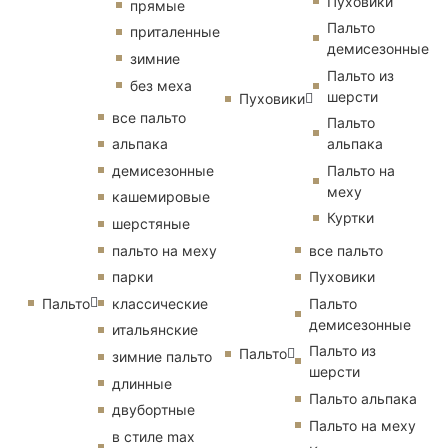
Пуховики
прямые
Пальто
приталенные
демисезонные
зимние
Пальто из
без меха
шерсти
Пуховики
все пальто
Пальто
альпака
альпака
демисезонные
Пальто на
меху
кашемировые
Куртки
шерстяные
пальто на меху
все пальто
парки
Пуховики
Пальто
классические
Пальто
демисезонные
итальянские
Пальто из
Пальто
зимние пальто
шерсти
длинные
Пальто альпака
двубортные
Пальто на меху
в стиле max