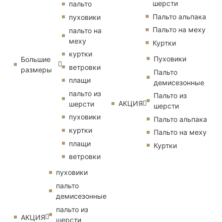
шерсти
пальто
Пальто альпака
пуховики
Пальто на меху
пальто на
меху
Куртки
куртки
Пуховики
Большие
ветровки
размеры
Пальто
плащи
демисезонные
пальто из
Пальто из
АКЦИЯ
шерсти
шерсти
пуховики
Пальто альпака
куртки
Пальто на меху
плащи
Куртки
ветровки
пуховики
пальто
демисезонные
пальто из
АКЦИЯ
шерсти