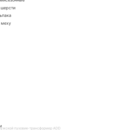
 шерсти
ьпака
 меху
и
мужской пуховик-трансформер ADD