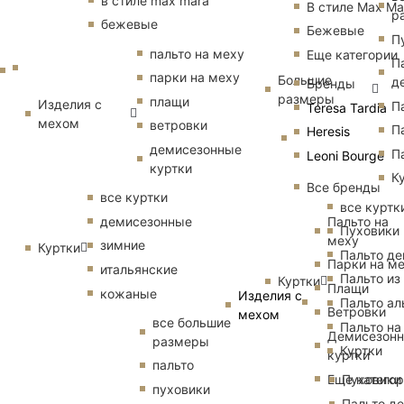
в стиле max mara
В стиле Max Ma
р
бежевые
Бежевые
П
пальто на меху
Еще категории
П
парки на меху
Большие
д
Бренды
размеры
плащи
Изделия с
П
Teresa Tardia
мехом
ветровки
П
Heresis
демисезонные
П
Leoni Bourge
куртки
К
Все бренды
все куртки
все куртк
Пальто на
демисезонные
Пуховики
меху
зимние
Куртки
Пальто д
Парки на м
итальянские
Пальто из
Куртки
Плащи
кожаные
Изделия с
Пальто ал
Ветровки
мехом
все большие
Пальто на
Демисезон
размеры
Куртки
куртки
пальто
Еще катего
Пуховики
пуховики
Пальто д