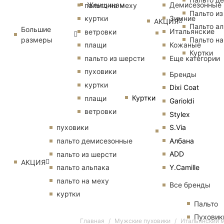
Женщинам
Демисезонные
пальто на меху
Пальто из
Зимние
куртки
АКЦИЯ
Пальто ал
Большие
Итальянские
ветровки
размеры
Пальто на
Кожаные
плащи
Куртки
Еще категории
пальто из шерсти
пуховики
Бренды
куртки
Dixi Coat
Куртки
плащи
Garioldi
ветровки
Stylex
S.Via
пуховики
Албана
пальто демисезонные
ADD
пальто из шерсти
АКЦИЯ
Y.Camille
пальто альпака
пальто на меху
Все бренды
куртки
Пальто
Пуховик
Главная
Мужские пуховики
Итальянский 