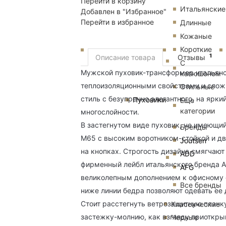
Перейти в корзину
Итальянские
Добавлен в "Избранное"
Перейти в избранное
Длинные
Кожаные
Короткие
1
Описание товара
Отзывы
С
Мужской пуховик-трансформер итальянс
капюшоном
теплоизоляционными свойствами и слож
Стильные
стиль с безупречно элегантного, на яр
Пуховики
Еще
категории
многослойности.
В застегнутом виде пуховик, не имеющи
Бренды
М65 с высоким воротником-стойкой и д
Joutsen
на кнопках. Строгость дизайна смягчаю
ADD
фирменный лейбл итальянского бренда A
AFG
великолепным дополнением к офисному 
Все бренды
ниже линии бедра позволяют одевать ее
Стоит расстегнуть ветрозащитную план
Классические
застежку-молнию, как взгляду приоткры
Черные