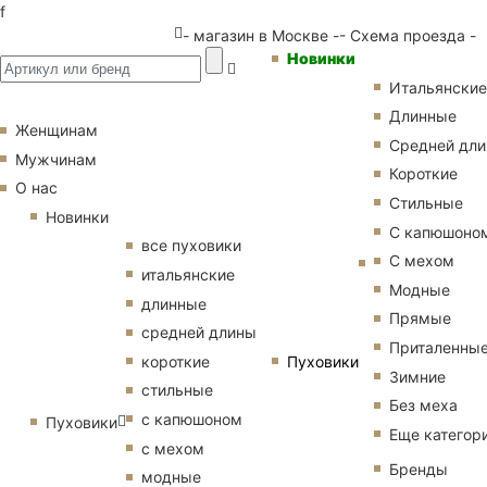
f
- магазин в Москве -
- Схема проезда -
Новинки
Итальянские
Длинные
Женщинам
Средней дл
Мужчинам
Короткие
О нас
Стильные
Новинки
С капюшоно
все пуховики
С мехом
итальянские
Модные
длинные
Прямые
средней длины
Приталенны
Пуховики
короткие
Зимние
стильные
Без меха
с капюшоном
Пуховики
Еще категор
с мехом
Бренды
модные