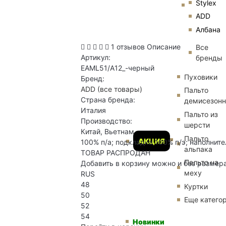
Stylex
ADD
Албана
1 отзывов
Описание
Все
Артикул:
бренды
EAML51/A12_-черный
Пуховики
Бренд:
ADD
(все товары)
Пальто
Страна бренда:
демисезон
Италия
Пальто из
Производство:
шерсти
Китай, Вьетнам
Пальто
АКЦИЯ
100% п/а; подкладка 100% п/э; наполните
альпака
ТОВАР РАСПРОДАН
Пальто на
Добавить в корзину можно и без размер
меху
RUS
48
Куртки
50
Еще катего
52
54
Новинки