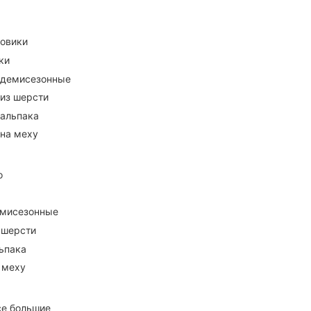
ховики
ки
 демисезонные
 из шерсти
 альпака
 на меху
о
емисезонные
 шерсти
ьпака
 меху
се большие