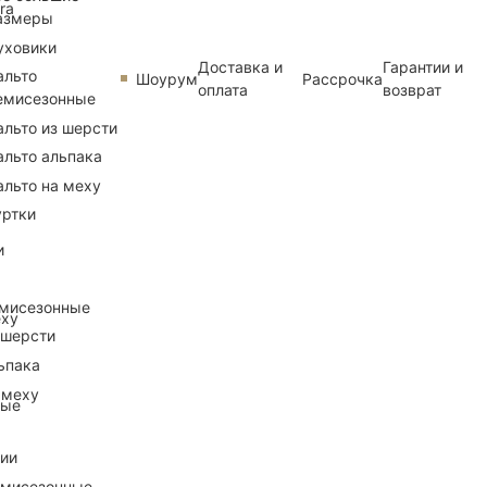
ra
азмеры
уховики
Доставка и
Гарантии и
альто
Шоурум
Рассрочка
оплата
возврат
емисезонные
альто из шерсти
альто альпака
альто на меху
уртки
и
емисезонные
еху
 шерсти
ьпака
 меху
ные
рии
емисезонные