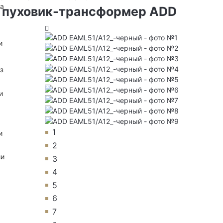
на
 пуховик-трансформер ADD
и
з
и
1
и
2
ии
3
4
5
6
7