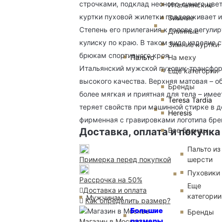
строчками, подклад неоново-синего цвет
Итальянские
куртки пуховой жилетки поддерживает и 
Зимние
Степень его прилегания к голове регули
Длинные
кулиску по краю. В таком виде изделие
Зимние куртки
брюкам спортивного кроя.
Пальто
На меху
Итальянский мужской пуховик-трансфор
Еще категории
высокого качества. Верхняя матовая – 
Бренды
более мягкая и приятная для тела – име
Teresa Tardia
теряет свойств при машинной стирке в д
Heresis
фирменная с гравировками логотипа бре
Все бренды
Доставка, оплата и покупка
Пальто из
шерсти
Примерка перед покупкой
Пуховики
Рассрочка на 50%
Еще
Доставка и оплата
категории
Мужчинам
Как определить размер?
Большие
Бренды
размеры
Магазин в Москве