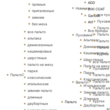
ADD
прямые
Новинки
DIXI COAT
приталенные
все пу
Garioldi
зимние
Пухови
AVI
без меха
Пальто
Все бренды
все пальто
Пальто
Пуховики
альпака
Альпака
Пальто
демисезонные
Демисезонные
Пальто
кашемировые
Кашемировые
Куртки
шерстяные
Шерстяные
все пальт
пальто на меху
Пальто на меху
Пуховики
парки
Парки
Пальто
Пальто д
классические
Классические
Пальто из
Пальто
итальянские
Итальянские
Пальто ал
зимние пальто
Зимние пальто
Пальто на
длинные
Длинные
Куртки
Пальто
двубортные
Двубортные
в