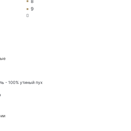
8
9
ные
ль - 100% утиный пух
а
рии