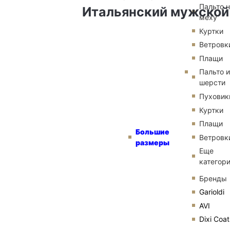
Пальто 
Итальянский мужской
меху
Куртки
Ветровк
Плащи
Пальто и
шерсти
Пуховик
Куртки
Плащи
Большие
Ветровк
размеры
Еще
категор
Бренды
Garioldi
AVI
Dixi Coat