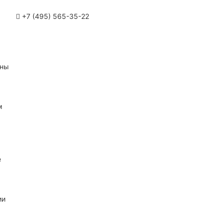
+7 (495) 565-35-22
ины
м
е
ии