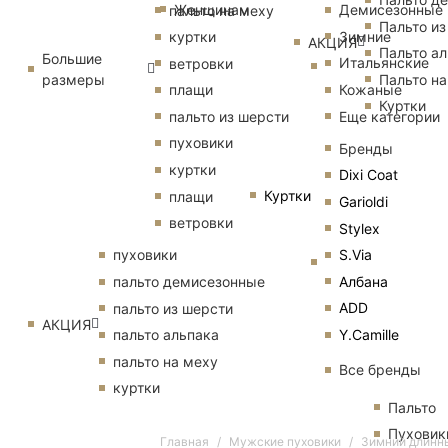
Женщинам
Демисезонные
пальто на меху
Пальто из
Зимние
куртки
АКЦИЯ
Пальто ал
Большие
Итальянские
ветровки
размеры
Пальто на
Кожаные
плащи
Куртки
Еще категории
пальто из шерсти
пуховики
Бренды
куртки
Dixi Coat
Куртки
плащи
Garioldi
ветровки
Stylex
S.Via
пуховики
Албана
пальто демисезонные
ADD
пальто из шерсти
АКЦИЯ
Y.Camille
пальто альпака
пальто на меху
Все бренды
куртки
Пальто
Пуховик
Главная
Мужские пуховики
Зимний длинн