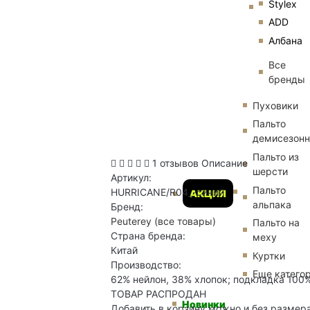
Stylex
ADD
Албана
Все
бренды
Пуховики
Пальто
демисезон
Пальто из
1 отзывов
Описание
шерсти
Артикул:
Пальто
HURRICANE/R04_-синий
АКЦИЯ
альпака
Бренд:
Peuterey
(все товары)
Пальто на
Страна бренда:
меху
Китай
Куртки
Производство:
Еще катего
62% нейлон, 38% хлопок; подкладка 100% 
ТОВАР РАСПРОДАН
Новинки
Добавить в корзину можно и без размер