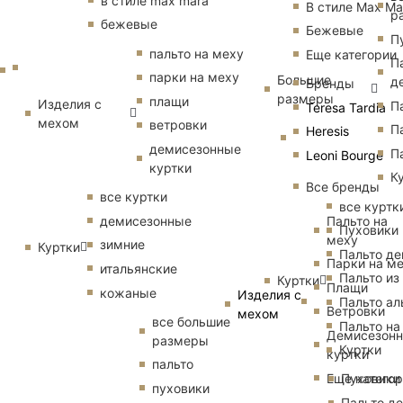
в стиле max mara
В стиле Max Ma
р
бежевые
Бежевые
П
пальто на меху
Еще категории
П
парки на меху
Большие
д
Бренды
размеры
плащи
Изделия с
П
Teresa Tardia
мехом
ветровки
П
Heresis
демисезонные
П
Leoni Bourge
куртки
К
Все бренды
все куртки
все куртк
Пальто на
демисезонные
Пуховики
меху
зимние
Куртки
Пальто д
Парки на м
итальянские
Пальто из
Куртки
Плащи
кожаные
Изделия с
Пальто ал
Ветровки
мехом
все большие
Пальто на
Демисезон
размеры
Куртки
куртки
пальто
Еще катего
Пуховики
пуховики
Пальто д