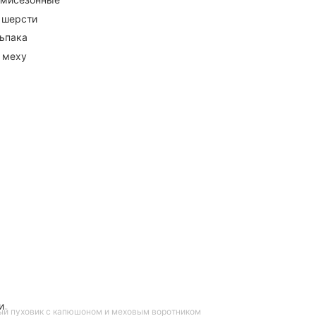
 шерсти
ьпака
 меху
и
ый пуховик с капюшоном и меховым воротником