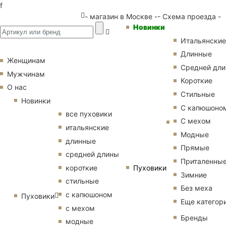
f
- магазин в Москве -
- Схема проезда -
Новинки
Итальянские
Длинные
Женщинам
Средней дл
Мужчинам
Короткие
О нас
Стильные
Новинки
С капюшоно
все пуховики
С мехом
итальянские
Модные
длинные
Прямые
средней длины
Приталенны
Пуховики
короткие
Зимние
стильные
Без меха
с капюшоном
Пуховики
Еще категор
с мехом
Бренды
модные