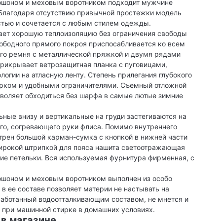
пюшоном и меховым воротником подходит мужчине
. Благодаря отсутствию привычной простежки модель
стью и сочетается с любым стилем одежды.
ает хорошую теплоизоляцию без ограничения свободы
ободного прямого покроя приспосабливается ко всем
го ремня с металлической пряжкой и двумя рядами
рикрывает ветрозащитная планка с пуговицами,
огии на атласную ленту. Степень прилегания глубокого
урком и удобными ограничителями. Съемный отложной
зволяет обходиться без шарфа в самые лютые зимние
ные внизу и вертикальные на груди застегиваются на
ого, согревающего руки флиса. Помимо внутреннего
трен большой карман-сумка с кнопкой в нижней части
широкой штрипкой для пояса нашита светоотражающая
ие петельки. Вся используемая фурнитура фирменная, с
юшоном и меховым воротником выполнен из особо
 в ее составе позволяет материи не настывать на
бработанный водоотталкивающим составом, не мнется и
а при машинной стирке в домашних условиях.
 в магазине