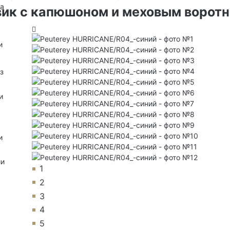
на
вик с капюшоном и меховым ворот
и
з
и
и
ии
1
2
3
4
5