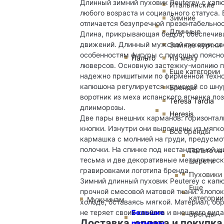
Длинный зимний пуховик Peuterey с ка
Итальянские
любого возраста и социального статуса
Зимние
отличается безупречной презентабельно
Длинные
Длина, прикрывающая бедра, обеспечив
движений. Длинный мужской пуховик св
Зимние куртки
особенностям фигуры с помощью поясно
Пальто
На меху
люверсов. Основную застежку-молнию п
Еще категории
надежно пришитыми по фирменной технол
капюшона регулируется кулиской со шн
Бренды
воротник из меха испанского ягненка по
Teresa Tardia
длинморозы.
Heresis
Две пары внешних карманов: горизонталь
кнопки. Изнутри они выполнены из мягк
Все бренды
кармашка с молнией на груди, предусмо
полочки. На спинке под нестандартной 
Пальто из
тесьма и две декоративные металлическ
шерсти
гравировками логотипа бренда.
Пуховики
Зимний длинный пуховик Peuterey с кап
Еще
прочной смесовой матовой ткани: хлопок
категории
Мужчинам
холоде, оставаясь мягкой. Материал, о
Большие
не теряет своих свойств и внешнего вид
Бренды
Доставка, оплата и покупка
размеры