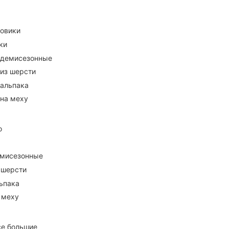
ховики
ки
 демисезонные
 из шерсти
 альпака
 на меху
о
емисезонные
 шерсти
ьпака
 меху
се большие