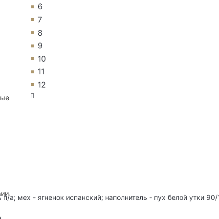
6
7
8
9
10
11
12
ные
рии
п/а; мех - ягненок испанский; наполнитель - пух белой утки 90/
а