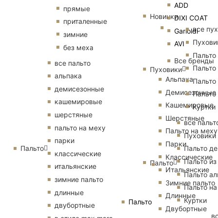
ADD
прямые
Новинки
DIXI COAT
приталенные
все пу
Garioldi
зимние
Пухови
AVI
без меха
Пальто
Все бренды
все пальто
Пальто
Пуховики
альпака
Альпака
Пальто
демисезонные
Демисезонные
Пальто
кашемировые
Кашемировые
Куртки
шерстяные
Шерстяные
все пальт
пальто на меху
Пальто на меху
Пуховики
парки
Парки
Пальто
Пальто д
классические
Классические
Пальто из
Пальто
итальянские
Итальянские
Пальто ал
зимние пальто
Зимние пальто
Пальто на
длинные
Длинные
Куртки
Пальто
двубортные
Двубортные
в