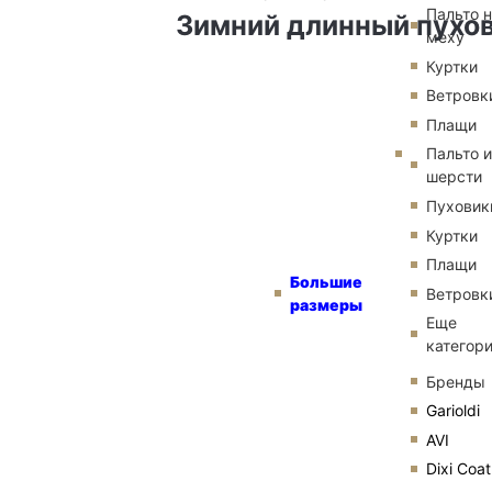
Пальто 
Зимний длинный пухо
меху
Куртки
Ветровк
Плащи
Пальто и
шерсти
Пуховик
Куртки
Плащи
Большие
Ветровк
размеры
Еще
категор
Бренды
Garioldi
AVI
Dixi Coat