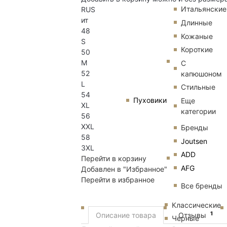
Итальянские
RUS
ит
Длинные
48
Кожаные
S
Короткие
50
M
С
52
капюшоном
L
Стильные
54
Пуховики
Еще
XL
категории
56
XXL
Бренды
58
Joutsen
3XL
ADD
Перейти в корзину
AFG
Добавлен в "Избранное"
Перейти в избранное
Все бренды
Классические
1
Описание товара
Отзывы
Черные