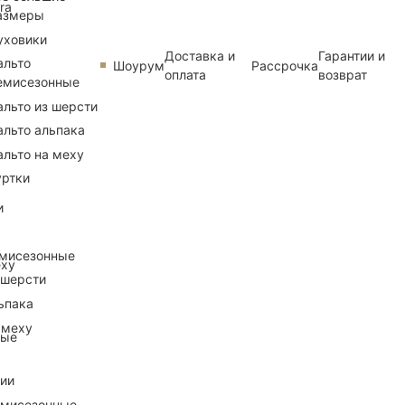
ra
азмеры
уховики
Доставка и
Гарантии и
альто
Шоурум
Рассрочка
оплата
возврат
емисезонные
альто из шерсти
альто альпака
альто на меху
уртки
и
емисезонные
еху
 шерсти
ьпака
 меху
ные
рии
емисезонные