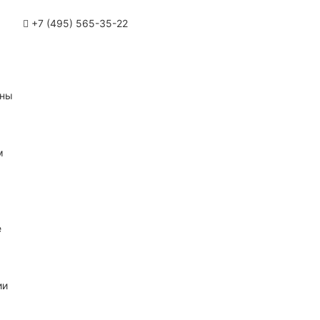
+7 (495) 565-35-22
ины
м
е
ии