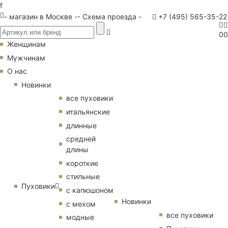
f
- магазин в Москве -
- Схема проезда -
+7 (495) 565-35-22
0
0
Женщинам
Мужчинам
О нас
Новинки
все пуховики
итальянские
длинные
средней
длины
короткие
стильные
Пуховики
с капюшоном
Новинки
с мехом
все пуховики
модные