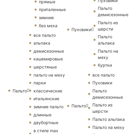
Пуховики
прямые
Пальто
приталенные
демисезонные
зимние
Пальто из
без меха
шерсти
Пуховики
все пальто
Пальто
альпака
альпака
демисезонные
Пальто на
меху
кашемировые
Куртки
шерстяные
пальто на меху
все пальто
парки
Пуховики
Пальто
классические
Пальто
демисезонные
итальянские
Пальто из
Пальто
зимние пальто
шерсти
длинные
Пальто альпака
двубортные
Пальто на меху
в стиле max