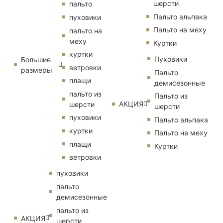
шерсти
пальто
Пальто альпака
пуховики
Пальто на меху
пальто на
меху
Куртки
куртки
Пуховики
Большие
ветровки
размеры
Пальто
плащи
демисезонные
пальто из
Пальто из
АКЦИЯ
шерсти
шерсти
пуховики
Пальто альпака
куртки
Пальто на меху
плащи
Куртки
ветровки
пуховики
пальто
демисезонные
пальто из
АКЦИЯ
шерсти