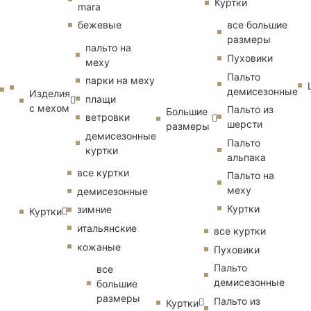
Куртки
mara
бежевые
все большие
размеры
пальто на
Пуховики
меху
Пальто
парки на меху
демисезонные
Изделия
плащи
с мехом
Пальто из
Большие
ветровки
шерсти
размеры
демисезонные
Пальто
куртки
альпака
все куртки
Пальто на
меху
демисезонные
Куртки
зимние
Куртки
итальянские
все куртки
кожаные
Пуховики
Пальто
все
демисезонные
большие
размеры
Пальто из
Куртки