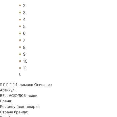
2
3
4
5
6
7
8
9
10
11
1 отзывов
Описание
Артикул:
BELLAGIO/R05_-хаки
Бренд:
Peuterey
(все товары)
Страна бренда: