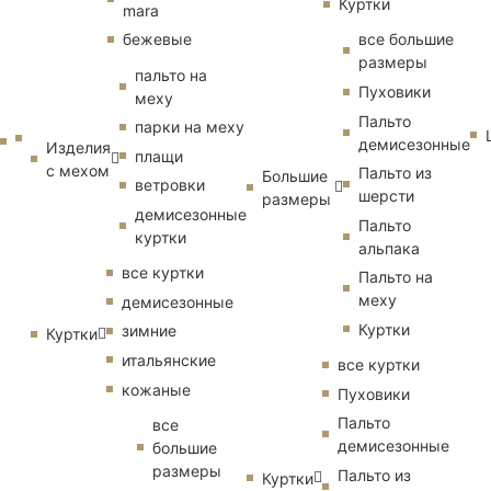
Куртки
mara
бежевые
все большие
размеры
пальто на
Пуховики
меху
Пальто
парки на меху
демисезонные
Изделия
плащи
с мехом
Пальто из
Большие
ветровки
шерсти
размеры
демисезонные
Пальто
куртки
альпака
все куртки
Пальто на
меху
демисезонные
Куртки
зимние
Куртки
итальянские
все куртки
кожаные
Пуховики
Пальто
все
демисезонные
большие
размеры
Пальто из
Куртки