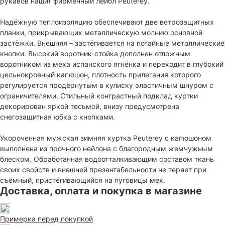
рукавов нашит фирменный лейбл Peuterey.
Надёжную теплоизоляцию обеспечивают две ветрозащитных
планки, прикрывающих металлическую молнию основной
застёжки. Внешняя – застёгивается на потайные металлические
кнопки. Высокий воротник-стойка дополнен отложным
воротником из меха испанского ягнёнка и переходит в глубокий
цельнокроеный капюшон, плотность прилегания которого
регулируется продёрнутым в кулиску эластичным шнуром с
ограничителями. Стильный контрастный подклад куртки
декорирован яркой тесьмой, внизу предусмотрена
снегозащитная юбка с кнопками.
Укороченная мужская зимняя куртка Peuterey с капюшоном
выполнена из прочного нейлона с благородным жемчужным
блеском. Обработанная водоотталкивающим составом ткань
своих свойств и внешней презентабельности не теряет при
съёмный, пристёгивающийся на пуговицы мех.
Доставка, оплата и покупка в магазине
Примерка перед покупкой