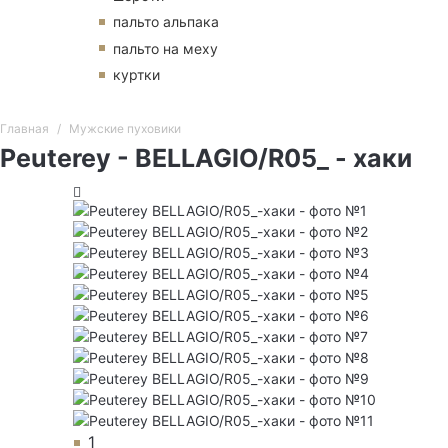
пальто альпака
пальто на меху
куртки
Главная
Мужские пуховики
Peuterey - BELLAGIO/R05_ - хаки
1