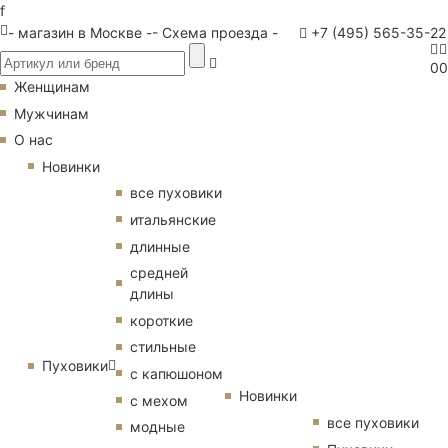
f
- магазин в Москве -
- Схема проезда -
+7 (495) 565-35-22
0
0
Женщинам
Мужчинам
О нас
Новинки
все пуховики
итальянские
длинные
средней
длины
короткие
стильные
Пуховики
с капюшоном
Новинки
с мехом
все пуховики
модные