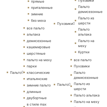
Пуховики
прямые
Пальто
приталенные
демисезонные
зимние
Пальто из
без меха
шерсти
Пуховики
все пальто
Пальто
альпака
альпака
демисезонные
Пальто на
меху
кашемировые
Куртки
шерстяные
пальто на меху
все пальто
парки
Пуховики
Пальто
классические
Пальто
демисезонные
итальянские
Пальто из
Пальто
зимние пальто
шерсти
длинные
Пальто альпака
двубортные
Пальто на меху
в стиле max