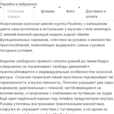
Перейти в избранное
Описание
Отзывы
Фото
Доставка и
1
товара
оплата
Укороченная мужская зимняя куртка Peuterey с капюшоном
цвета хаки исполнена в актуальном у мужчин стиле милитари.
С зимней военной одеждой модель роднит обилие
функциональных карманов, хлястики на рукавах и множество
приспособлений, позволяющих выдержать самые суровые
погодные условия.
Изделие свободного прямого силуэта длиной до линии бедра
совершенно не ограничивает свободы движений и
приспосабливается к индивидуальным особенностям мужской
фигуры. Сложная геометрия линий простёжки подчёркивает её
гармоничность и мужественность. Полочки украшают две пары
карманов: диагональные с планкой, застёгивающиеся на
молнии внизу, и прорезные с клапанами на пуговицах на груди.
Ещё один надёжный карман под телефон предусмотрен внутри.
Рукава утеплены внутренними трикотажными манжетами,
снаружи их украшают хлястики с пуговицами, а на одном из