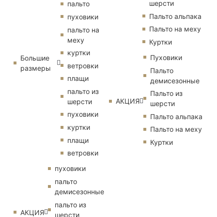
шерсти
пальто
Пальто альпака
пуховики
Пальто на меху
пальто на
меху
Куртки
куртки
Пуховики
Большие
ветровки
размеры
Пальто
плащи
демисезонные
пальто из
Пальто из
АКЦИЯ
шерсти
шерсти
пуховики
Пальто альпака
куртки
Пальто на меху
плащи
Куртки
ветровки
пуховики
пальто
демисезонные
пальто из
АКЦИЯ
шерсти