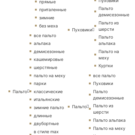
Пуховики
прямые
Пальто
приталенные
демисезонные
зимние
Пальто из
без меха
шерсти
Пуховики
все пальто
Пальто
альпака
альпака
демисезонные
Пальто на
меху
кашемировые
Куртки
шерстяные
пальто на меху
все пальто
парки
Пуховики
Пальто
классические
Пальто
демисезонные
итальянские
Пальто из
Пальто
зимние пальто
шерсти
длинные
Пальто альпака
двубортные
Пальто на меху
в стиле max