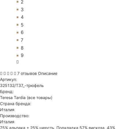
2
3
4
5
6
7
8
9
7 отзывов
Описание
Артикул:
325132/T37_-трюфель
Бренд:
Teresa Tardia
(все товары)
Страна бренда:
Италия
Производство:
Италия
75% альпака + 25% шерсть. Подкладка 57% вискоза, 43%