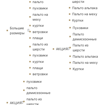
шерсти
пальто
Пальто альпака
пуховики
Пальто на меху
пальто на
меху
Куртки
куртки
Пуховики
Большие
ветровки
размеры
Пальто
плащи
демисезонные
пальто из
Пальто из
АКЦИЯ
шерсти
шерсти
пуховики
Пальто альпака
куртки
Пальто на меху
плащи
Куртки
ветровки
пуховики
пальто
демисезонные
пальто из
АКЦИЯ
шерсти