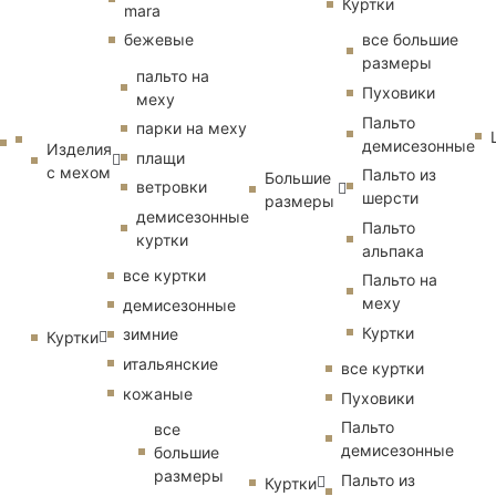
Куртки
mara
бежевые
все большие
размеры
пальто на
Пуховики
меху
Пальто
парки на меху
демисезонные
Изделия
плащи
с мехом
Пальто из
Большие
ветровки
шерсти
размеры
демисезонные
Пальто
куртки
альпака
все куртки
Пальто на
меху
демисезонные
Куртки
зимние
Куртки
итальянские
все куртки
кожаные
Пуховики
Пальто
все
демисезонные
большие
размеры
Пальто из
Куртки