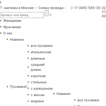
f
- магазин в Москве -
- Схема проезда -
+7 (495) 565-35-22
0
0
Женщинам
Мужчинам
О нас
Новинки
все пуховики
итальянские
длинные
средней
длины
короткие
стильные
Пуховики
с капюшоном
Новинки
с мехом
все пуховики
модные