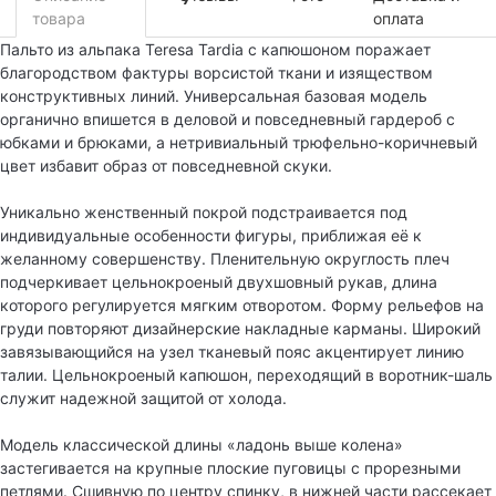
7
товара
оплата
Пальто из альпака Teresa Tardia с капюшоном поражает
благородством фактуры ворсистой ткани и изяществом
конструктивных линий. Универсальная базовая модель
органично впишется в деловой и повседневный гардероб с
юбками и брюками, а нетривиальный трюфельно-коричневый
цвет избавит образ от повседневной скуки.
Уникально женственный покрой подстраивается под
индивидуальные особенности фигуры, приближая её к
желанному совершенству. Пленительную округлость плеч
подчеркивает цельнокроеный двухшовный рукав, длина
которого регулируется мягким отворотом. Форму рельефов на
груди повторяют дизайнерские накладные карманы. Широкий
завязывающийся на узел тканевый пояс акцентирует линию
талии. Цельнокроеный капюшон, переходящий в воротник-шаль
служит надежной защитой от холода.
Модель классической длины «ладонь выше колена»
застегивается на крупные плоские пуговицы с прорезными
петлями. Сшивную по центру спинку, в нижней части рассекает