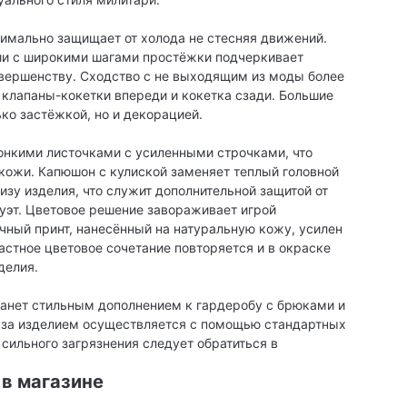
имально защищает от холода не стесняя движений.
ии с широкими шагами простёжки подчеркивает
вершенству. Сходство с не выходящим из моды более
клапаны-кокетки впереди и кокетка сзади. Большие
ко застёжкой, но и декорацией.
онкими листочками с усиленными строчками, что
ожи. Капюшон с кулиской заменяет теплый головной
изу изделия, что служит дополнительной защитой от
луэт. Цветовое решение завораживает игрой
ный принт, нанесённый на натуральную кожу, усилен
растное цветовое сочетание повторяется и в окраске
делия.
станет стильным дополнением к гардеробу с брюками и
 за изделием осуществляется с помощью стандартных
 сильного загрязнения следует обратиться в
 в магазине