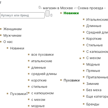
f
- магазин в Москве -
- Схема проезда -
Новинки
Итальянские
Длинные
Женщинам
Средней дл
Мужчинам
Короткие
О нас
Стильные
Новинки
С капюшоно
все пуховики
С мехом
итальянские
Модные
длинные
Прямые
средней длины
Приталенны
Пуховики
короткие
Зимние
стильные
Без меха
с капюшоном
Пуховики
Еще категор
с мехом
Бренды
модные