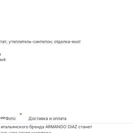
ат; утеплитель-синтепон; отделка-енот
а
ные
рии
Фото
Доставка и оплата
т итальянского бренда ARMANDO DIAZ станет
уального стиля милитари.