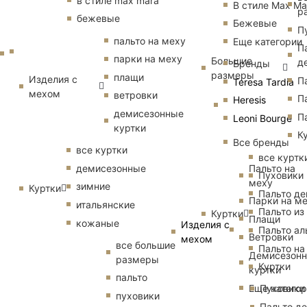
в стиле max mara
В стиле Max Ma
р
бежевые
Бежевые
П
пальто на меху
Еще категории
П
парки на меху
Большие
д
Бренды
размеры
плащи
Изделия с
П
Teresa Tardia
мехом
ветровки
П
Heresis
демисезонные
П
Leoni Bourge
куртки
К
Все бренды
все куртки
все куртк
Пальто на
демисезонные
Пуховики
меху
зимние
Куртки
Пальто д
Парки на м
итальянские
Пальто из
Куртки
Плащи
кожаные
Изделия с
Пальто ал
Ветровки
мехом
все большие
Пальто на
Демисезон
размеры
Куртки
куртки
пальто
Еще катего
Пуховики
пуховики
Пальто д