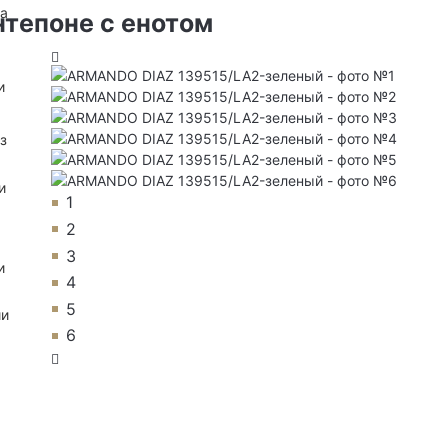
на
нтепоне с енотом
и
з
и
1
2
3
и
4
5
ии
6