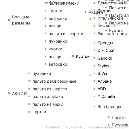
Женщинам
Демисезонные
пальто на меху
Пальто из
Зимние
куртки
АКЦИЯ
Пальто ал
Большие
Итальянские
ветровки
размеры
Пальто на
Кожаные
плащи
Куртки
Еще категории
пальто из шерсти
пуховики
Бренды
куртки
Dixi Coat
Куртки
плащи
Garioldi
ветровки
Stylex
S.Via
пуховики
Албана
пальто демисезонные
ADD
пальто из шерсти
АКЦИЯ
Y.Camille
пальто альпака
пальто на меху
Все бренды
куртки
Пальто
Пуховик
Главная
Пуховики
Кожаное пальто на синт