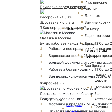
Итальянские
Примерка перед покупкой
Зимние
Длинные
Рассрочка на 50%
Зимние куртки
Доставка и оплата
Как определить размер?
Пальто
На меху
Еще категории
Магазин в Москве
Бутик работает каждый день с 11:00 до 
Бренды
Работаем все праздники без выход
Teresa Tardia
Варшавское шоссе, 26
(
схема прое
Heresis
Большой шоу-рум с огромным ассорт
Все бренды
Работаем без выходных с 11:00 до 
Пальто из
Зал дезинфицируерся ультрафиоле
шерсти
подробнее >>
Пуховики
Еще
Доставка по Москве и области
категории
Бесплатно и без спешки
Мужчинам
Доставка в пределах МКАД полность
Большие
Бренды
Привозим до 10 вещей на выбор
размеры