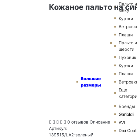
Пальто 
Кожаное пальто на си
меху
Куртки
Ветровк
Плащи
Пальто и
шерсти
Пуховик
Куртки
Плащи
Большие
Ветровк
размеры
Еще
категор
Бренды
Garioldi
0 отзывов
Описание
AVI
Артикул:
Dixi Coat
139515/LA2-зеленый