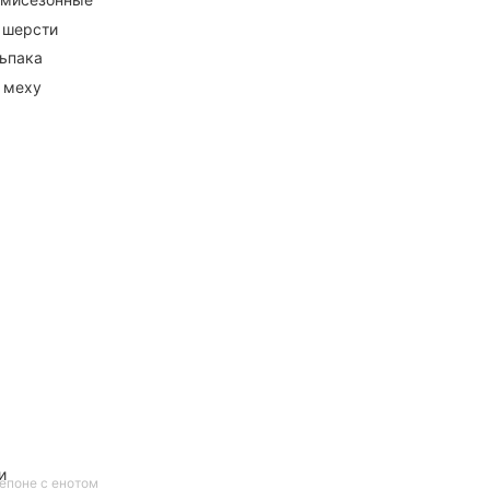
 шерсти
ьпака
 меху
и
епоне с енотом