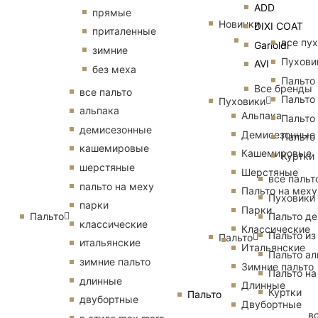
ADD
прямые
Новинки
DIXI COAT
приталенные
все пу
Garioldi
зимние
Пухови
AVI
без меха
Пальто
Все бренды
все пальто
Пальто
Пуховики
альпака
Альпака
Пальто
демисезонные
Демисезонные
Пальто
кашемировые
Кашемировые
Куртки
шерстяные
Шерстяные
все пальт
пальто на меху
Пальто на меху
Пуховики
парки
Парки
Пальто
Пальто д
классические
Классические
Пальто из
Пальто
итальянские
Итальянские
Пальто ал
зимние пальто
Зимние пальто
Пальто на
длинные
Длинные
Куртки
Пальто
двубортные
Двубортные
в