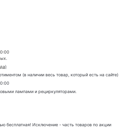
20:00
ных.
зда
)
иментом (в наличии весь товар, который есть на сайте)
20:00
товыми лампами и рециркуляторами.
ю бесплатная! Исключение - часть товаров по акции