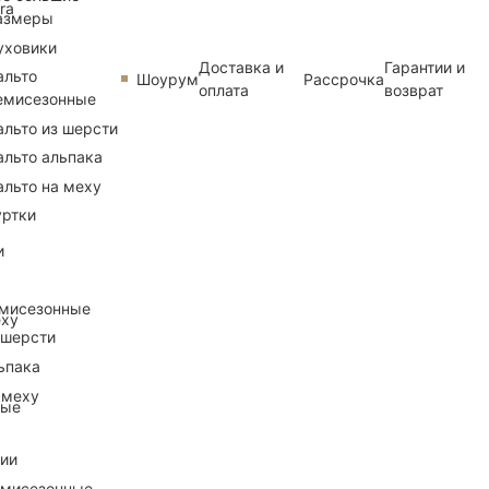
ra
азмеры
уховики
Доставка и
Гарантии и
альто
Шоурум
Рассрочка
оплата
возврат
емисезонные
альто из шерсти
альто альпака
альто на меху
уртки
и
емисезонные
еху
 шерсти
ьпака
 меху
ные
рии
емисезонные