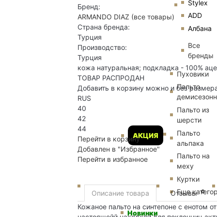
Stylex
Бренд:
ADD
ARMANDO DIAZ
(все товары)
Страна бренда:
Албана
Турция
Все
Производство:
бренды
Турция
кожа натуральная; подкладка - 100% ацет
Пуховики
ТОВАР РАСПРОДАН
Пальто
Добавить в корзину можно и без размер
демисезон
RUS
40
Пальто из
42
шерсти
44
Пальто
АКЦИЯ
Перейти в корзину
альпака
Добавлен в "Избранное"
Пальто на
Перейти в избранное
меху
Куртки
Еще катего
0
Описание товара
Отзывы
Кожаное пальто на синтепоне с енотом о
Новинки
настоящейй находкой для поклонниц акт