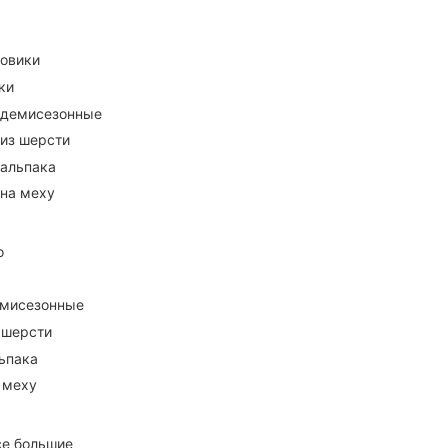
ховики
ки
 демисезонные
 из шерсти
 альпака
 на меху
о
емисезонные
 шерсти
ьпака
 меху
се большие