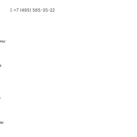
+7 (495) 565-35-22
ины
м
е
ии