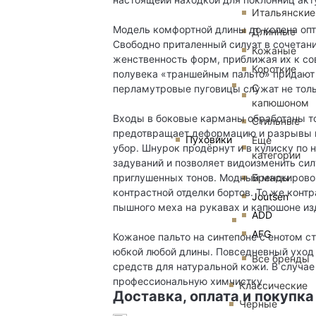
Итальянские
Модель комфортной длины до колена опт
Длинные
Свободно приталенный силуэт в сочетан
Кожаные
женственность форм, приближая их к со
Короткие
полувека «траншейным пальто» придают 
С
перламутровые пуговицы служат не толь
капюшоном
Входы в боковые карманы обработаны т
Стильные
предотвращает деформацию и разрывы к
Пуховики
Еще
убор. Шнурок продёрнут и в кулиску по н
категории
задуваний и позволяет видоизменить си
Бренды
приглушенных тонов. Модный маскировоч
контрастной отделки бортов. То же конт
Joutsen
пышного меха на рукавах и капюшоне из
ADD
AFG
Кожаное пальто на синтепоне с енотом 
юбкой любой длины. Повседневный уход
Все бренды
средств для натуральной кожи. В случае
профессиональную химчистку.
Классические
Доставка, оплата и покупка
Черные