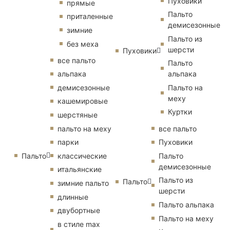
Пуховики
прямые
Пальто
приталенные
демисезонные
зимние
Пальто из
без меха
шерсти
Пуховики
все пальто
Пальто
альпака
альпака
демисезонные
Пальто на
меху
кашемировые
Куртки
шерстяные
пальто на меху
все пальто
парки
Пуховики
Пальто
классические
Пальто
демисезонные
итальянские
Пальто из
Пальто
зимние пальто
шерсти
длинные
Пальто альпака
двубортные
Пальто на меху
в стиле max