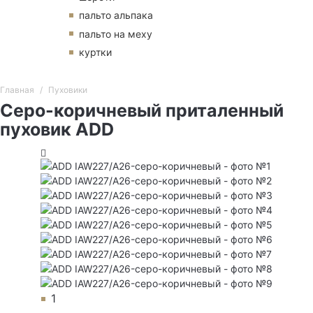
пальто альпака
пальто на меху
куртки
Главная
Пуховики
Серо-коричневый приталенный
пуховик ADD
1