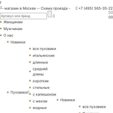
f
- магазин в Москве -
- Схема проезда -
+7 (495) 565-35-22
0
0
Женщинам
Мужчинам
О нас
Новинки
все пуховики
итальянские
длинные
средней
длины
короткие
стильные
Пуховики
с капюшоном
Новинки
с мехом
все пуховики
модные