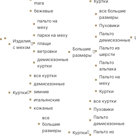
Куртки
mara
бежевые
все большие
размеры
пальто на
Пуховики
меху
Пальто
парки на меху
демисезонные
Изделия
плащи
с мехом
Пальто из
Большие
ветровки
шерсти
размеры
демисезонные
Пальто
куртки
альпака
все куртки
Пальто на
меху
демисезонные
Куртки
зимние
Куртки
итальянские
все куртки
кожаные
Пуховики
Пальто
все
демисезонные
большие
размеры
Пальто из
Куртки