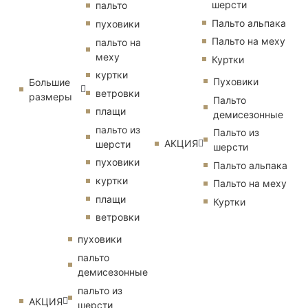
шерсти
пальто
Пальто альпака
пуховики
Пальто на меху
пальто на
меху
Куртки
куртки
Пуховики
Большие
ветровки
размеры
Пальто
плащи
демисезонные
пальто из
Пальто из
АКЦИЯ
шерсти
шерсти
пуховики
Пальто альпака
куртки
Пальто на меху
плащи
Куртки
ветровки
пуховики
пальто
демисезонные
пальто из
АКЦИЯ
шерсти