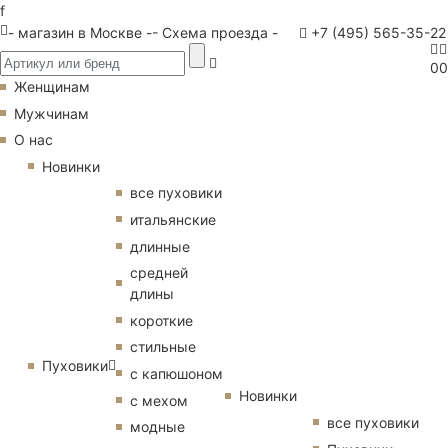
f
- магазин в Москве -
- Схема проезда -
+7 (495) 565-35-22
0
0
Женщинам
Мужчинам
О нас
Новинки
все пуховики
итальянские
длинные
средней
длины
короткие
стильные
Пуховики
с капюшоном
Новинки
с мехом
все пуховики
модные