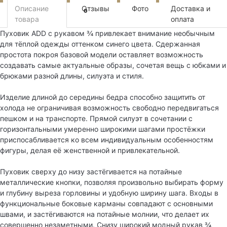
Описание
Отзывы
Фото
Доставка и
0
товара
оплата
Пуховик ADD с рукавом ¾ привлекает внимание необычным
для тёплой одежды оттенком синего цвета. Сдержанная
простота покроя базовой модели оставляет возможность
создавать самые актуальные образы, сочетая вещь с юбками и
брюками разной длины, силуэта и стиля.
Изделие длиной до середины бедра способно защитить от
холода не ограничивая возможность свободно передвигаться
пешком и на транспорте. Прямой силуэт в сочетании с
горизонтальными умеренно широкими шагами простёжки
приспосабливается ко всем индивидуальным особенностям
фигуры, делая её женственной и привлекательной.
Пуховик сверху до низу застёгивается на потайные
металлические кнопки, позволяя произвольно выбирать форму
и глубину выреза горловины и удобную ширину шага. Входы в
функциональные боковые карманы совпадают с основными
швами, и застёгиваются на потайные молнии, что делает их
совершенно незаметными. Снизу широкий модный рукав ¾