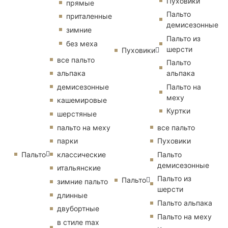
Пуховики
прямые
Пальто
приталенные
демисезонные
зимние
Пальто из
без меха
шерсти
Пуховики
все пальто
Пальто
альпака
альпака
демисезонные
Пальто на
меху
кашемировые
Куртки
шерстяные
пальто на меху
все пальто
парки
Пуховики
Пальто
классические
Пальто
демисезонные
итальянские
Пальто из
Пальто
зимние пальто
шерсти
длинные
Пальто альпака
двубортные
Пальто на меху
в стиле max