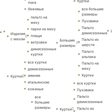
Куртки
mara
бежевые
все большие
размеры
пальто на
Пуховики
меху
Пальто
парки на меху
демисезонные
Изделия
плащи
с мехом
Пальто из
Большие
ветровки
шерсти
размеры
демисезонные
Пальто
куртки
альпака
все куртки
Пальто на
меху
демисезонные
Куртки
зимние
Куртки
итальянские
все куртки
кожаные
Пуховики
Пальто
все
демисезонные
большие
размеры
Пальто из
Куртки