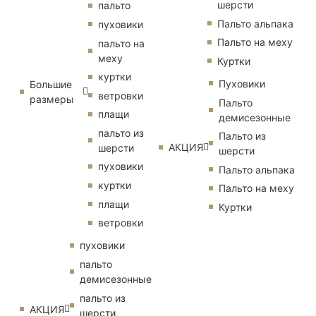
шерсти
пальто
Пальто альпака
пуховики
Пальто на меху
пальто на
меху
Куртки
куртки
Пуховики
Большие
ветровки
размеры
Пальто
плащи
демисезонные
пальто из
Пальто из
АКЦИЯ
шерсти
шерсти
пуховики
Пальто альпака
куртки
Пальто на меху
плащи
Куртки
ветровки
пуховики
пальто
демисезонные
пальто из
АКЦИЯ
шерсти