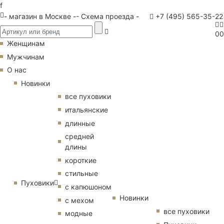
f
- магазин в Москве -
- Схема проезда -
+7 (495) 565-35-22
0
0
Женщинам
Мужчинам
О нас
Новинки
все пуховики
итальянские
длинные
средней
длины
короткие
стильные
Пуховики
с капюшоном
Новинки
с мехом
все пуховики
модные