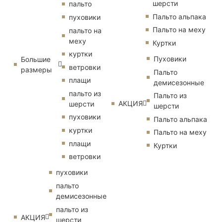
шерсти
пальто
Пальто альпака
пуховики
Пальто на меху
пальто на
меху
Куртки
куртки
Пуховики
Большие
ветровки
размеры
Пальто
плащи
демисезонные
пальто из
Пальто из
АКЦИЯ
шерсти
шерсти
пуховики
Пальто альпака
куртки
Пальто на меху
плащи
Куртки
ветровки
пуховики
пальто
демисезонные
пальто из
АКЦИЯ
шерсти