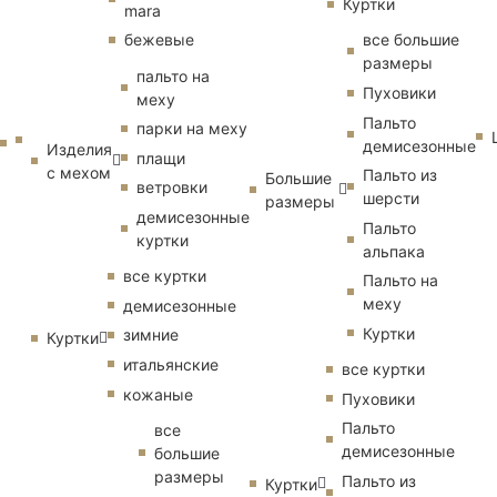
Куртки
mara
бежевые
все большие
размеры
пальто на
Пуховики
меху
Пальто
парки на меху
демисезонные
Изделия
плащи
с мехом
Пальто из
Большие
ветровки
шерсти
размеры
демисезонные
Пальто
куртки
альпака
все куртки
Пальто на
меху
демисезонные
Куртки
зимние
Куртки
итальянские
все куртки
кожаные
Пуховики
Пальто
все
демисезонные
большие
размеры
Пальто из
Куртки