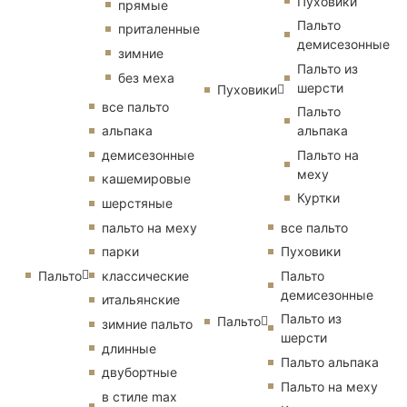
Пуховики
прямые
Пальто
приталенные
демисезонные
зимние
Пальто из
без меха
шерсти
Пуховики
все пальто
Пальто
альпака
альпака
демисезонные
Пальто на
меху
кашемировые
Куртки
шерстяные
пальто на меху
все пальто
парки
Пуховики
Пальто
классические
Пальто
демисезонные
итальянские
Пальто из
Пальто
зимние пальто
шерсти
длинные
Пальто альпака
двубортные
Пальто на меху
в стиле max