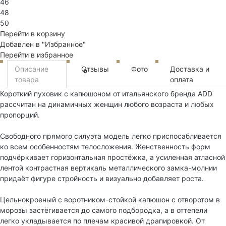
46
48
50
Перейти в корзину
Добавлен в "Избранное"
Перейти в избранное
Описание
Отзывы
Фото
Доставка и
0
товара
оплата
Короткий пуховик с капюшоном от итальянского бренда ADD
рассчитан на динамичных женщин любого возраста и любых
пропорций.
Свободного прямого силуэта модель легко приспосабливается
ко всем особенностям телосложения. Женственность форм
подчёркивает горизонтальная простёжка, а усиленная атласной
лентой контрастная вертикаль металлического замка-молнии
придаёт фигуре стройность и визуально добавляет роста.
Цельнокроеный с воротником-стойкой капюшон с отворотом в
морозы застёгивается до самого подбородка, а в оттепели
легко укладывается по плечам красивой драпировкой. От